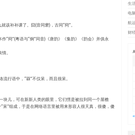
生
电
航
就该补补课了。囧(音同窘)，古同“冏”。
财
“冏”(粤语与“炯”同音)《唐韵》《集韵》《韵会》并俱永
A
表情。
络流行语中，“槑”不仅呆，而且很呆。
。
到一块儿，可在新新人类的眼里，它们愣是被拉到同一个屋檐
个“呆”组成，于是在网络语言里被用来形容人很天真，很傻，傻
«