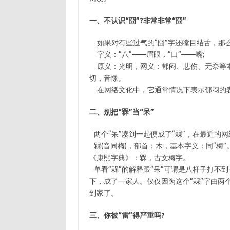
一、不认识“囧”?非常非常“囧”
如果对有些过气的“囧”字还瞠目结舌，那么
字义：“八”——眉眼，“口”——嘴;
原义：光明，网义：郁闷、悲伤、无奈等本作
切，音憬。
在网络文化中，它通常情况下表示郁闷的
二、别把“槑”当“呆”
两个“呆”凑到一起便成了“槑”，在最近的网
槑(音同梅)，部首：木，基本字义：同“梅”
《康熙字典》：槑，古文梅字。
单看“槑”的解释跟“呆”可谓是八杆子打不
下，成了一家人。仅仅因为这个“槑”字由两
到家了。
三、你被“雷”得严重吗?