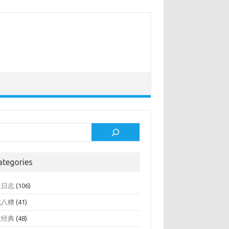
rch
ategories
人日志
(106)
七八糟
(41)
文经典
(48)