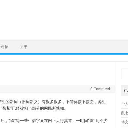
链 接
关 于
Sea
0 Comment
C
产生的新词（旧词新义）有很多很多，不管你接不接受，诞生
个
、“酱紫”已经被相当部分的网民所熟知。
乱
之后，“槑”等一些生僻字又在网上大行其道，一时间“雷”到不少
博