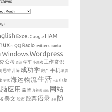
rchives
hives
ags
nglish
HAM
Excel
Google
inux
Radio
QQ
twitter
ubuntu
PT
Wordpress
Windows
i
费
公考
工作
常识
学车
奥运
小游戏
成功学
手机
思维训练
房产
视
教育
生活
海运
物流
电脑
律
测试
电影
网站
电脑应用
益智
真善美
短信
随
语录
美文
股票
络
股市
读书
想