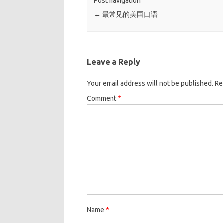
Post navigation
←
最常见的美国口语
Leave a Reply
Your email address will not be published.
Re
Comment
*
Name
*