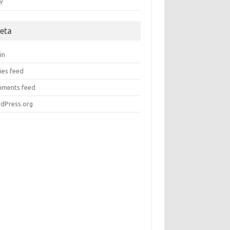
Y
eta
in
ies feed
ments feed
dPress.org