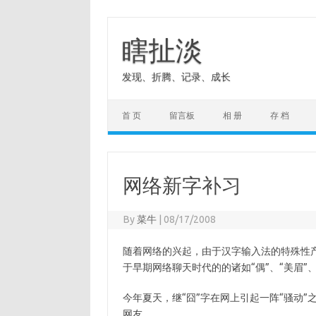
Skip
to
content
瞎扯淡
发现、折腾、记录、成长
首 页
留言板
相 册
存 档
网络新字补习
By
菜牛
|
08/17/2008
随着网络的兴起，由于汉字输入法的特殊性
于早期网络聊天时代的的诸如“偶”、“美眉”
今年夏天，继“囧”字在网上引起一阵“骚动”
网友。