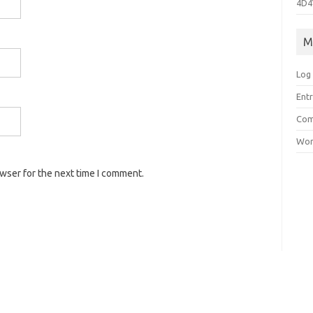
4D4
M
Log 
Entr
Com
Wor
owser for the next time I comment.