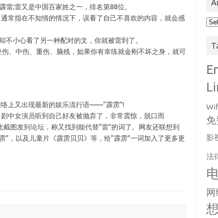
A
霹雷;雷又是中国百家姓之一，排名第88位。
，通常指在不知情的情况下，误看了自己不喜欢的内容，就会感
Arc
但却不小心看了另一种配对的文，你就被雷到了。
T
轻伤、中伤、重伤、脑残，如果你有幸练就金刚不坏之身，就可
E
L
络上又出现最新的娱乐流行语——“霹雳”!
Wif
，剧中女演员听到自己好友被抛弃了，非常震惊，脱口而
免
将此截图发到论坛，称又找到能代替“雷”的词了。网友还联想到
影
雳”，以及儿童片《霹雳贝贝》等，给“霹雳”一词加入了更多更
法
网