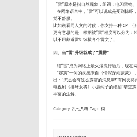
“雷”原本是指自然现象，组词：电闪雷鸣、
在网络语言中，“雷”可以说成是受到惊吓
觉不舒服。
比如说看同人文的时候，你支持一种 CP，
更有意思的是，根据被“雷”程度可以分为：
以不用戴避雷针纵横各个雷文了。
四、当“雷”升级就成了“霹雳”
继“雷”成为网络上最火爆流行语后，现在网
“霹雳”一词的灵感来自《情深深雨蒙蒙》
出：“怎么会有这么霹雳的消息嘛!”有网友
电视剧《排球女将》小鹿纯子的绝招“晴空霹
丰富的注解。
Category:
乱七八糟
Tags:
囧