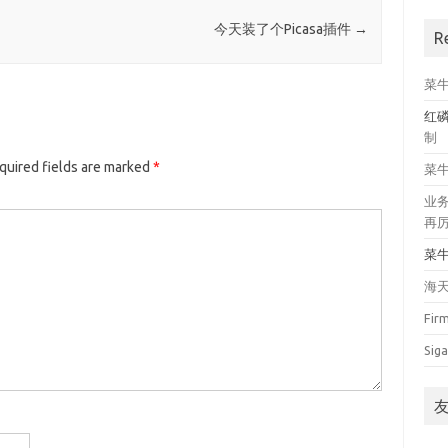
今天装了个Picasa插件
→
R
菜
红
制
quired fields are marked
*
菜
业
再
菜
海
Fir
Siga