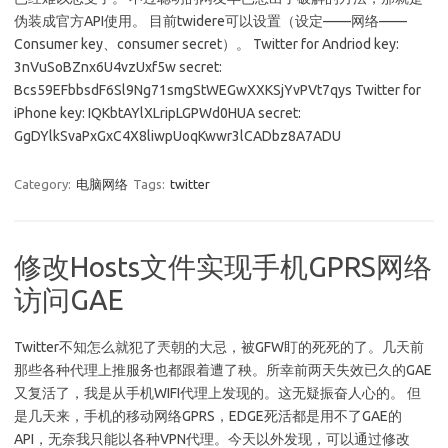
伪装成官方API使用。 目前twidere可以设置（设定——网络——
Consumer key、consumer secret）。 Twitter for Andriod key:
3nVuSoBZnx6U4vzUxf5w secret:
Bcs59EFbbsdF6Sl9Ng71smgStWEGwXXKSjYvPVt7qys Twitter for
iPhone key: IQKbtAYlXLripLGPWd0HUA secret:
GgDYlkSvaPxGxC4X8liwpUoqKwwr3lCADbz8A7ADU
Category:
电脑网络
Tags:
twitter
修改Hosts文件实现手机GPRS网络
访问GAE
Twitter不知怎么就犯了兲朝的大忌，被GFW盯的死死的了。几天前
那些各种代理上推服务也都跟着遭了秧。所幸前两天失效已久的GAE
又复活了，我是从手机WIFI代理上发现的。这无疑振奋人心的。 但
是几天来，手机的移动网络GPRS，EDGE死活都是用不了GAE的
API，无奈我只能以各种VPN代理。今天以外发现，可以通过修改