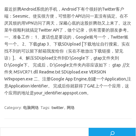
最近折腾Android系统的手机，Android下有个很好的Twitter客户
端：Seesmic。使实很方便，可惜那个API访问一直没有搞定。在不
厌其烦的用VPN访问了两天，深藏心底的这股折腾劲又上来了。这次
菜牛很顺利就搞定Twitter API了，做个记录，供有需要的朋友参考。
一、准备工作： 1、废话也是要说的，Google账号一个，Twitter账
号一个。 2、下载gtap 3、下载SDUpload [下载地址自行搜索。实在
找不到的可以留下邮箱我发给你（实在不敢放出下载链接，望见
谅）]。 4、解压SDUpload文件到D:\Google下，gtap文件夹到
D:\Google下。 完成后，D:\Google文件夹内容应该如下： gtap //文
件夹 MSVCR71.dll Readme.txt SDUpload.exe VERSION
W9xpopen.exe 二、注册Google App Engine,创建一个Application,注
意Application Identifier。 完成后你就获得了GAE上个一个应用，这
个应用的地址是your_identifier.appspot.com。
Category:
电脑网络
Tags:
twitter
,
网络
Search