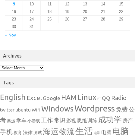
9
10
11
12
13
14
15
16
17
18
19
20
21
22
23
24
25
26
27
28
29
30
31
« Nov
Archives
Archives
Tags
English
Linux
HAM
Excel
Radio
Google
QQ
PT
Wordpress
Windows
免费
公
twitter
ubuntu
Wifi
成功学
考
工作
常识
学车
思维训练
房产
影视
奥运
小游戏
生活
电脑
海运
物流
手机
电脑
法律
教育
测试
电影