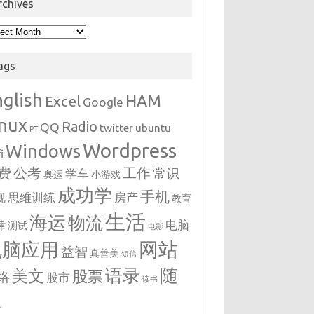
rchives
hives
ags
nglish
HAM
Excel
Google
inux
Radio
QQ
twitter
ubuntu
PT
Wordpress
Windows
i
费
公考
工作
常识
学车
奥运
小游戏
成功学
手机
思维训练
房产
视
教育
生活
海运
物流
电脑
律
测试
电影
网站
电脑应用
益智
真善美
短信
随
语录
美文
股票
络
股市
读书
想