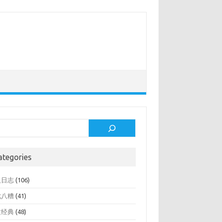
rch
ategories
人日志
(106)
七八糟
(41)
文经典
(48)