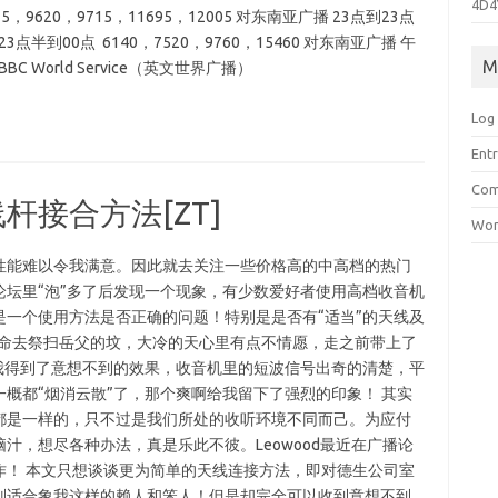
4D4
25，9620，9715，11695，12005 对东南亚广播 23点到23点
点半到00点 6140，7520，9760，15460 对东南亚广播 午
M
C World Service（英文世界广播）
Log 
Entr
Com
接合方法[ZT]
Wor
性能难以令我满意。因此就去关注一些价格高的中高档的热门
坛里“泡”多了后发现一个现象，有少数爱好者使用高档收音机
一个使用方法是否正确的问题！特别是是否有“适当”的天线及
之命去祭扫岳父的坟，大冷的天心里有点不情愿，走之前带上了
里我得到了意想不到的效果，收音机里的短波信号出奇的清楚，平
概都“烟消云散”了，那个爽啊给我留下了强烈的印象！ 其实
都是一样的，只不过是我们所处的收听环境不同而己。为应付
汁，想尽各种办法，真是乐此不彼。Leowood最近在广播论
作！ 本文只想谈谈更为简单的天线连接方法，即对德生公司室
别适合象我这样的赖人和笨人！但是却完全可以收到意想不到