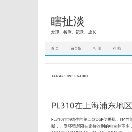
Skip
to
content
瞎扯淡
发现、折腾、记录、成长
首 页
留言板
相 册
存 档
TAG ARCHIVES:
RADIO
PL310在上海浦东地区
PL310作为德生的第二款DSP便携机，F
断，。受环境所限在家接收到的电台并不多，