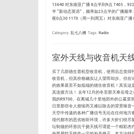
13640 对东南亚广播 8点半到9点 7405，93
半 “新动态英语”，频率如23点半的广播频率 23
夜0点30 1170（周一到周五）对东南亚广播 BB
Category:
乱七八糟
Tags:
Radio
室外天线与收音机天线杆
买了几部德生普机型收音机，使用后总觉得
收音机，但其价格确实让人望而却步。但在论
的效果甚至不如低端的德生收音机！其实这是
其连接方法！ 去年12月的冬至那天奉岳母
我的R9700。在离城几十里地郊外的公墓
日里那些令人烦恼而又难以除去的背景噪音一
天空中传递的各种广播信号无论在任何地方
现代都市的恶劣收听环境，许多大虾们绞尽脑
坛制做的环形抗干挠天线可谓是一个精彩杰
外简易软天线作一定的补充修正，本方法特