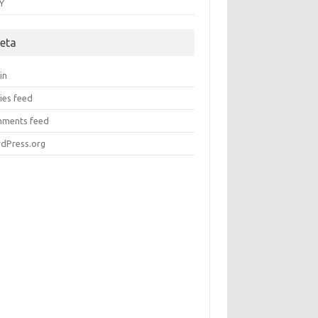
Y
eta
in
ies feed
ments feed
dPress.org