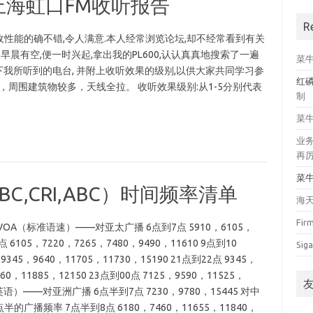
in兄上海虹口FM收听报告
R
接收性能的确不错,令人满意.本人经常浏览论坛,却不经常看到有关
早晨有空,便一时兴起,拿出我的PL600,认认真真地搜索了一遍
菜
,同时记录下我所听到的电台, 并附上收听效果的级别,以供大家共同学习参
红
，周围建筑物较多，天线全拉。 收听效果级别:从1-5分别代表
制
。
菜
业
再
菜
BC,CRI,ABC）时间频率清单
海
Fir
A（标准语速）——对亚太广播 6点到7点 5910，6105，
点 6105，7220，7265，7480，9490，11610 9点到10
Siga
，9345，9640，11705，11730，15190 21点到22点 9345，
760，11885，12150 23点到00点 7125，9590，11525，
sh（慢速英语）——对亚洲广播 6点半到7点 7230，9780，15445 对中
的广播频率 7点半到8点 6180，7460，11655，11840，