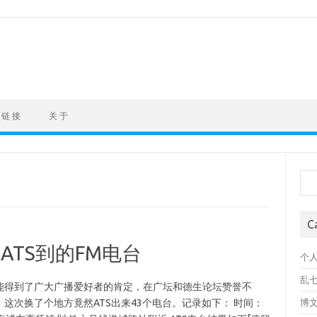
链 接
关 于
Sea
C
ATS到的FM电台
个
乱
M性能得到了广大广播爱好者的肯定，在广坛和德生论坛赞誉不
这次换了个地方竟然ATS出来43个电台。记录如下： 时间：
博