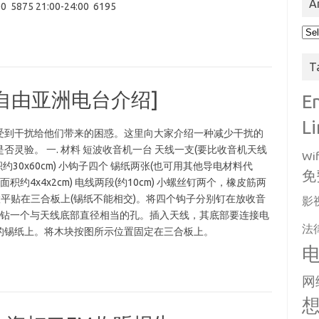
A
00 5875 21:00-24:00 6195
Arc
T
自由亚洲电台介绍]
E
L
受到干扰给他们带来的困惑。这里向大家介绍一种减少干扰的
灵验。 一. 材料 短波收音机一台 天线一支(要比收音机天线
Wif
积约30x60cm) 小钩子四个 锡纸两张(也可用其他导电材料代
免
约4x4x2cm) 电线两段(约10cm) 小螺丝钉两个，橡皮筋两
位置平贴在三合板上(锡纸不能相交)。将四个钩子分别钉在放收音
影
块上钻一个与天线底部直径相当的孔。插入天线，其底部要连接电
法
的锡纸上。将木块按图所示位置固定在三合板上。
网