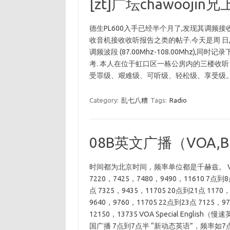
[zt]广坛chawooj
德生PL600入手已经半个月了,发现其调频
收音机接收收听报告之类的帖子.今天是周 日,
调频波段 (87.00Mhz-108.00Mhz)
考. 本人在位于虹口区一栋公房内的三楼收听
受罪级、艰难级、可听级、轻松级、享受级
Category:
乱七八糟
Tags:
Radio
08B英文广播（VOA,B
时间都为北京时间，频率单位都是千赫兹。 VO
7220，7425，7480，9490，11610 7点到8
点 7325，9435，11705 20点到21点 1170
9640，9760，11705 22点到23点 7125，9
12150，13735 VOA Special Engli
国广播 7点到7点半 “新动态英语”，频率如7点半