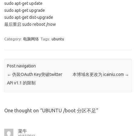
sudo apt-get update
sudo apt-get upgrade
sudo apt-get dist-upgrade
最后重启 sudo reboot /now
Category:
电脑网络
Tags:
ubuntu
Post navigation
←
伪装OAuth Key突破twitter
本博域名更改为 icainiu.com
→
API v1.1 的限制
One thought on “
UBUNTU /boot 分区不足
”
菜牛
10/17/2013