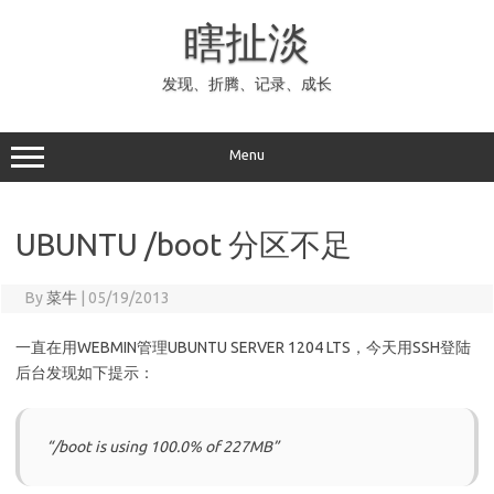
Skip
to
瞎扯淡
content
发现、折腾、记录、成长
Menu
UBUNTU /boot 分区不足
By
菜牛
|
05/19/2013
一直在用WEBMIN管理UBUNTU SERVER 1204 LTS，今天用SSH登陆
后台发现如下提示：
“/boot is using 100.0% of 227MB”