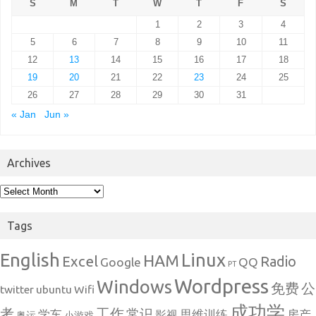
S
M
T
W
T
F
S
1
2
3
4
5
6
7
8
9
10
11
12
13
14
15
16
17
18
19
20
21
22
23
24
25
26
27
28
29
30
31
« Jan
Jun »
Archives
Archives
Tags
English
Linux
HAM
Excel
Radio
Google
QQ
PT
Wordpress
Windows
免费
公
twitter
ubuntu
Wifi
成功学
考
工作
常识
学车
思维训练
房产
影视
奥运
小游戏