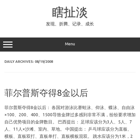
Skip
to
瞎扯淡
content
发现、折腾、记录、成长
Menu
DAILY ARCHIVES:
08/19/2008
菲尔普斯夺得8金以后
菲尔普斯夺得8金以后： 各国对游泳比赛蛙泳、仰泳、蝶泳、自由泳
×100、200、400、1500导致金牌过多感到非常不满，纷纷要求增加
自己优势项目的金牌数目。 巴西提出： 足球应该分为3人、5人、7
人、11人×沙滩、室内、草地。 中国提出： 乒乓球应该分为直板、
横板、直板双打、直板单打、直板横板混双。 跳水应该分为1米，2