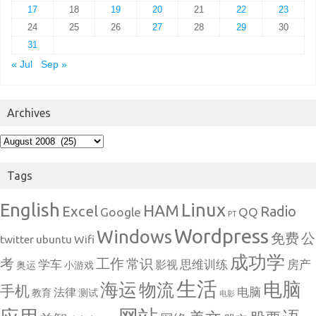
17
18
19
20
21
22
23
24
25
26
27
28
29
30
31
« Jul
Sep »
Archives
Archives
Tags
English
Linux
HAM
Excel
Radio
Google
QQ
PT
Wordpress
Windows
免费
公
twitter
ubuntu
Wifi
成功学
考
工作
常识
学车
思维训练
房产
影视
奥运
小游戏
生活
电脑
海运
物流
手机
电脑
法律
教育
测试
电影