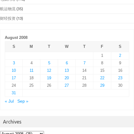
航运物流
(35)
财经投资
(13)
August 2008
S
M
T
W
T
F
S
1
2
3
4
5
6
7
8
9
10
11
12
13
14
15
16
17
18
19
20
21
22
23
24
25
26
27
28
29
30
31
« Jul
Sep »
Archives
Archives