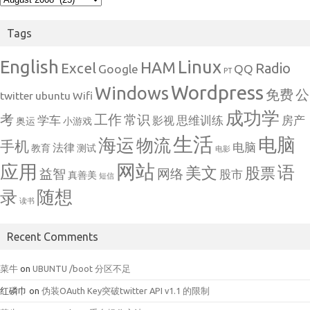
Tags
English
Linux
HAM
Excel
Radio
Google
QQ
PT
Wordpress
Windows
免费
公
twitter
ubuntu
Wifi
成功学
考
工作
常识
学车
思维训练
房产
影视
奥运
小游戏
生活
电脑
海运
物流
手机
电脑
法律
教育
测试
电影
网站
应用
语
美文
股票
益智
网络
股市
真善美
短信
随想
录
读书
Recent Comments
菜牛
on
UBUNTU /boot 分区不足
红磷巾
on
伪装OAuth Key突破twitter API v1.1 的限制