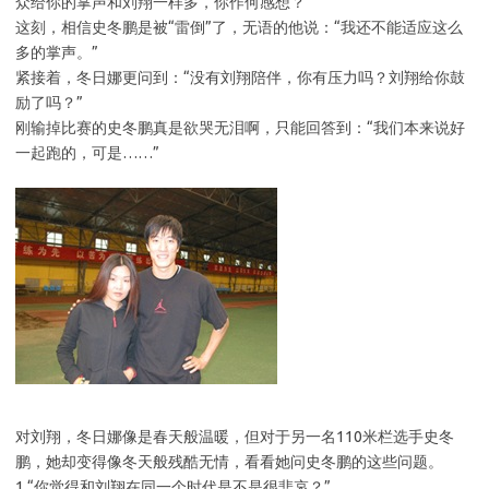
众给你的掌声和刘翔一样多，你作何感想？”
这刻，相信史冬鹏是被“雷倒”了，无语的他说：“我还不能适应这么
多的掌声。”
紧接着，冬日娜更问到：“没有刘翔陪伴，你有压力吗？刘翔给你鼓
励了吗？”
刚输掉比赛的史冬鹏真是欲哭无泪啊，只能回答到：“我们本来说好
一起跑的，可是……”
对刘翔，冬日娜像是春天般温暖，但对于另一名110米栏选手史冬
鹏，她却变得像冬天般残酷无情，看看她问史冬鹏的这些问题。
1.“你觉得和刘翔在同一个时代是不是很悲哀？”