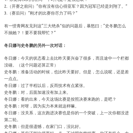
2.（开赛之前问）“你有没有信心得亚军？因为冠军已经是刘翔了。”
3.（赛后问）“刚才的比赛你尽力了吗？”
有一愤青网友见到这“三大绝杀”似的问题后，暴怒曰：“史冬鹏怎么
不抽她？！要不要我帮忙？”
冬日娜与史冬鹏的另外一次对话：
冬日娜：今天的状态看上去比昨天要兴奋了很多，而且途中一个栏都
没碰。（这个问题还算正常）
史冬鹏：准备活动的时候，也比昨天要好。但是，怎么说呢，还是差
一点点。
冬日娜：过了半程以后，反而技术有点紧张。
史冬鹏：对，后面加速没有加上来。
冬日娜：看的出来，今天这场比赛是按照决赛来跑的，是吧？
史冬鹏：对呀，因为实力本来就这样嘛。
冬日娜：没关系，这次跑进决赛也是你的一个突破，上一次你都没进
第二轮。
史冬鹏：但是很遗憾，在家门口，没比好。