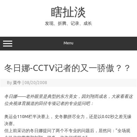
Skip
to
瞎扯淡
content
发现、折腾、记录、成长
Menu
冬日娜-CCTV记者的又一骄傲？？
By
菜牛
|
08/20/2008
冬日娜——老外眼里是典型的东方美女，因刘翔而成名，大家看看这
位央视体育频道的田径专项记者的专业提问吧：
奥运会110M栏半决赛上， 史冬鹏拼尽全力，还是以0.02秒之差无缘
决赛。
但上前采访的冬日娜提问了两个不专业的问题后，居然问：“全场观