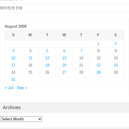
财经投资
(13)
August 2008
S
M
T
W
T
F
S
1
2
3
4
5
6
7
8
9
10
11
12
13
14
15
16
17
18
19
20
21
22
23
24
25
26
27
28
29
30
31
« Jul
Sep »
Archives
Archives