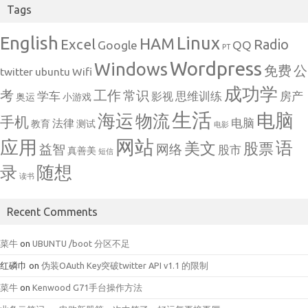
Tags
English
Linux
HAM
Excel
Radio
Google
QQ
PT
Wordpress
Windows
免费
公
twitter
ubuntu
Wifi
成功学
考
工作
常识
学车
思维训练
房产
影视
奥运
小游戏
生活
电脑
海运
物流
手机
电脑
法律
教育
测试
电影
网站
应用
语
美文
股票
益智
网络
股市
真善美
短信
随想
录
读书
Recent Comments
菜牛
on
UBUNTU /boot 分区不足
红磷巾
on
伪装OAuth Key突破twitter API v1.1 的限制
菜牛
on
Kenwood G71手台操作方法