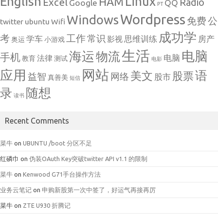
English
Linux
HAM
Excel
Radio
Google
QQ
PT
Wordpress
Windows
免费
公
twitter
ubuntu
Wifi
成功学
考
工作
常识
学车
思维训练
房产
影视
奥运
小游戏
生活
电脑
海运
物流
手机
电脑
法律
教育
测试
电影
网站
应用
语
美文
股票
益智
网络
股市
真善美
短信
随想
录
读书
Recent Comments
菜牛
on
UBUNTU /boot 分区不足
红磷巾
on
伪装OAuth Key突破twitter API v1.1 的限制
菜牛
on
Kenwood G71手台操作方法
业务云笔记
on
申购新股第一次中签了，好运气再接再厉
菜牛
on
ZTE U930 折腾记