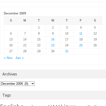
December 2009
S
M
T
W
T
F
S
1
2
3
4
5
6
7
8
9
10
11
12
13
14
15
16
17
18
19
20
21
22
23
24
25
26
27
28
29
30
31
« Nov
Jan »
Archives
Archives
Tags