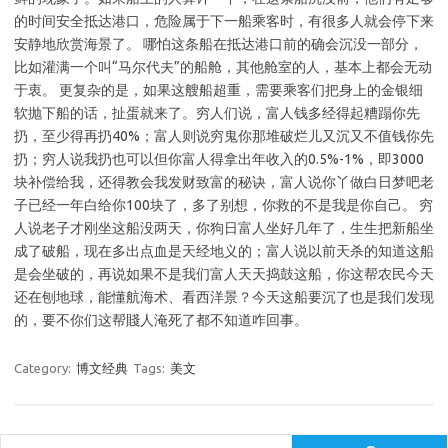
的时间安全抵达港口，危险属于下一船乘客时，有很多人就会停下来
安静地欣赏海景了。 哪怕这条船在抵达港口前的确会沉没一部分，
比如灌满一个叫“马尔代夫”的船舱，其他舱室的人，基本上都会无动
于衷。 更复杂的是，如果这艘船超重，需要乘客们把身上的金银细
软抛下船的话，扯蛋就来了。穷人们说，富人钱多经得起糟蹋你先
扔，至少得再扔40%；富人则说穷鬼你那堆破烂儿又沉又不值钱你先
扔；穷人说我扔也可以但你富人得拿出年收入的0.5%-1%，即3000
块补偿给我，还得教会我发财致富的秘诀，富人说你丫做白日梦吧老
子已经一年白给你100块了，多了别想，你救的不是我是你自己。 穷
人说老子才刚坐这船没两天，你狗日富人坐好几年了，生生把新船坐
成了破船，现在多出点血是天经地义的；富人说以前天杀的知道这船
是会坐破的，再说如果不是我们富人天天捣鼓这船，你这帮农民今天
还在刨地球，能懂航海术、看西洋景？今天这船要沉了也是我们发现
的，要不你们这帮賤人淹死了都不知道咋回事。
Category:
博文经典
Tags:
美文
Search