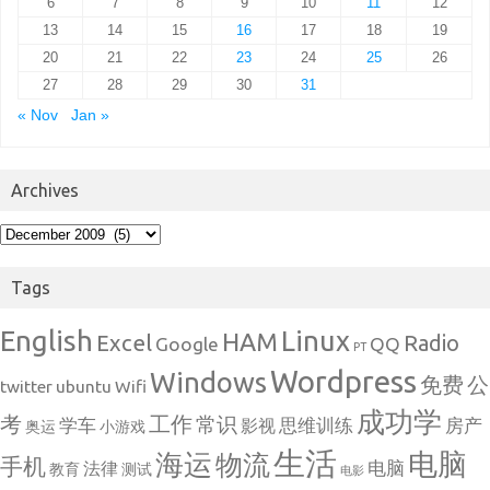
6
7
8
9
10
11
12
13
14
15
16
17
18
19
20
21
22
23
24
25
26
27
28
29
30
31
« Nov
Jan »
Archives
Archives
Tags
English
Linux
HAM
Excel
Radio
Google
QQ
PT
Wordpress
Windows
免费
公
twitter
ubuntu
Wifi
成功学
考
工作
常识
学车
思维训练
房产
影视
奥运
小游戏
生活
电脑
海运
物流
手机
电脑
法律
教育
测试
电影