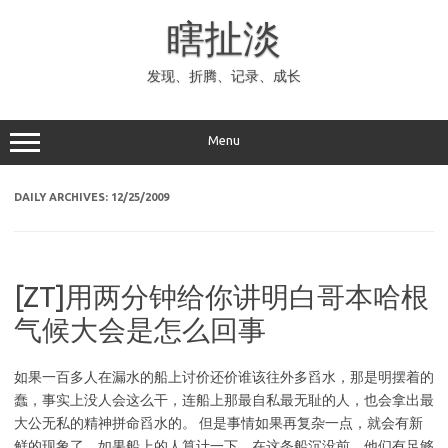
Skip
to
瞎扯淡
content
发现、折腾、记录、成长
Menu
DAILY ARCHIVES:
12/25/2009
[ZT]用两分钟给你讲明白哥本哈根
气候大会是怎么回事
如果一百多人在漏水的船上讨价还价谁该往外多舀水，那是明摆着的
蠢，事实上没人会这么干，连船上那最自私最无耻的人，也会拿出最
大公无私的精神拼命舀水的。 但是事情如果再复杂一点，就会有新
鲜的现象了。如果船上的人算计一下，在这条船沉没前，他们有足够