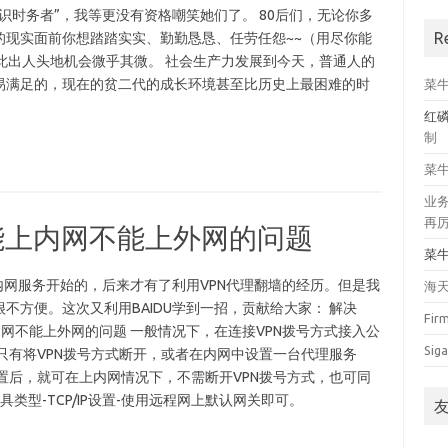
识时务者”，我等更没有资格嘲笑她们了。 80后们，无论你多
R
的现实面前你想踏踏实实、勤勤恳恳、任劳任怨~~（用尽你能
此出人头地机会微乎其微。 社会生产力发展到今天，普通人的
易满足的，现在的贫二代的成长环境甚至比历史上最困难的时
菜
红
制
菜
业
再
能上内网不能上外网的问题
菜
内网服务开始的，后来才有了利用VPN代理翻墙的经历。但是我
海
不方便。这次又利用BAIDU学到一招，贡献给大家： 解决
Fir
上内网不能上外网的问题 一般情况下，在连接VPN拨号方式接入公
Siga
只有将VPN拨号方式断开，或者在内网中设置一台代理服务
置后，就可在上内网情况下，不需断开VPN拨号方式，也可同
务器具类型-TCP/IP设置-使用远程网上默认网关即可。