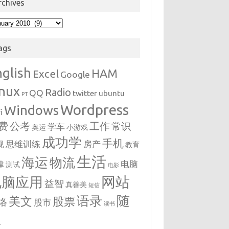
rchives
hives
ags
nglish
HAM
Excel
Google
inux
Radio
QQ
twitter
ubuntu
PT
Wordpress
Windows
i
费
公考
工作
常识
学车
奥运
小游戏
成功学
手机
思维训练
房产
视
教育
生活
海运
物流
电脑
律
测试
电影
网站
电脑应用
益智
真善美
短信
随
语录
美文
股票
络
股市
读书
想