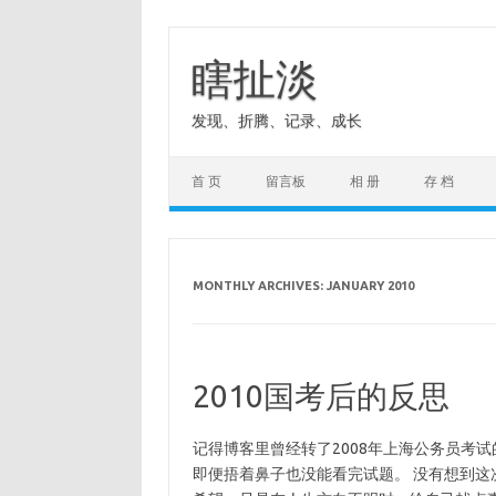
Skip
to
content
瞎扯淡
发现、折腾、记录、成长
首 页
留言板
相 册
存 档
MONTHLY ARCHIVES:
JANUARY 2010
2010国考后的反思
记得博客里曾经转了2008年上海公务员考
即便捂着鼻子也没能看完试题。 没有想到