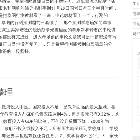
事情做，希望藉此督促自己的不断学习。这里就流水纪录下备
生
报名和网购的辅导书到手到11月29日国考日有三个半月时间，
电
只是把华图行测教材看了一遍，申论教材看了一半；行测的
遍，华图的行测预测题前三套做了。 那个预测试卷确实简单很
航
时淘宝卖家赠送的他所刻录光盘里面的李永新和钟君的申论讲
财
拟题都没有完成过，进入考场前的申论文章我可是一篇都没有写
（反正自己也没有复习），只是希望行测能考到自己满意的分
难得的一段坚持。
J
整理
1、政府投入不足。国家投入不足，是教育面临的最大瓶颈。根
0年教育投入占GDP总量应该达到4%，但是实际只有3.32%，以
«
年教育投入占GDP的比例，不但没升反而下降：2000年为
只有2.16%。政府不投入或投入不足，所有压力就全压到学校身上。学校
却还要承担起筹款还贷任务。 2、教学资源不公平。 3、家长