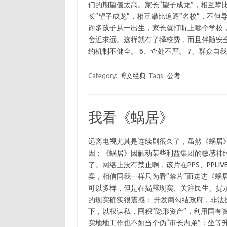
们的期望值太高。家长“望子成龙”，相互攀
长“望子成龙”，相互攀比追逐“名校”，不
许多孩子从一出生，家长就打听上哪个学校
舍近求远。这样就有了择校费，而且伴随安全
约机制不健全。 6、查处不严。 7、群众自
Category:
博文经典
Tags:
公考
我看《蜗居》
远离电视尤其是连续剧很久了，虽然《蜗居
因：《蜗居》因触动某些利益集团的敏感神
了。网络上没有禁止啊，该片在PPS、PPLI
卖，相信同我一样只为看“禁片”而走进《蜗
可以多样，但是在揭露现实、关注民生、提
的现实确实很震撼： 开发商勾结政府，非法
下，以权谋私，囤积“隐形资产”，利用国有
实地地工作也不如当个伪“市长内弟”：坐等