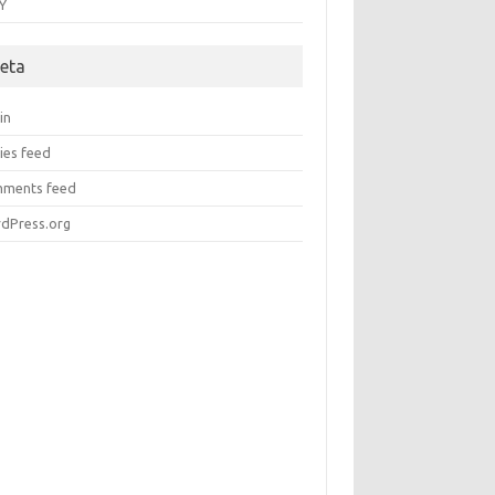
Y
eta
in
ies feed
ments feed
dPress.org