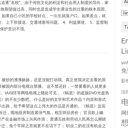
A
比追逐“名校”。由于传统文化的积淀和社会用人制度的导向，家
但导致期望值过高，同时也是造成学生课业负担过重的根本原因。
Arc
，如果自己小区的学校好点，一出生就落户口。如果差点，就
、上下班接送、交通堵塞等问题。 4、利益驱使。 5、监督制
T
我保护意识不强。
E
L
Wif
免
》被炒的沸沸扬扬，还是没能打动我。真正使我决定去看的原
影
经被国内部分电视台禁播。 这不禁还好，一禁要看的人就更多
法
VE、UUSEE等网络电视上随处可见，《蜗居》的盗版DVD光盘热
居》的不在少数吧。 什么是好的文学和艺术作品？内容和形式
示出路，给予希望这点上伟大的作品是共通的。《蜗居》反应
网
拆迁，囤地捂房制造紧张气氛，相互哄抬房价； 官员欺上瞒
资产在金融市场上兴风作浪； 普通百姓和劳动人民再怎么脚踏
升迁，免个牢狱之苦就更不在话下了； 职业二奶在没有机会之