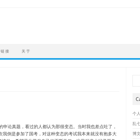
链 接
关 于
Sea
C
个
乱
试的申论真题，看过的人都认为那很变态。当时我也差点吐了，
这次我倒是参加了国考，对这种变态的考试我本来就没有抱多大
博