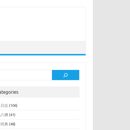
rch
ategories
人日志
(106)
七八糟
(41)
文经典
(48)