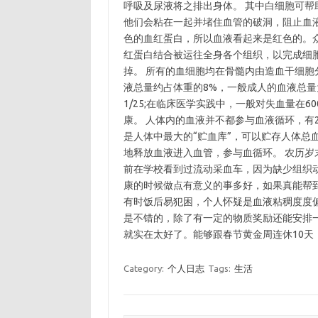
呼吸及尿液将之排出身体。 其中白细胞可帮
他们会粘在一起并堵住血管的破洞，阻止血
色的血红蛋白，所以血液看起来是红色的。
红蛋白结合被运往全身各个组织，以完成细胞
掉。 所有的血细胞均在骨髓内由造血干细胞分
液总量约占体重的8%，一般成人的血液总量为4
1/25;在临床医学实践中，一般对失血量在
康。 人体内的血液并不都参与血液循环，有2
是人体中最大的“贮血库”，可以贮存人体总
地释放血液进入血管，参与血循环。 农历岁
前在学校看到过流动采血车，因为缺少组织
康的时候做点有意义的事多好，如果真能帮
有时饭后易犯困，个人怀疑是血液粘稠度度
是不错的，除了有一定的物质奖励还能安排
就实在太好了。能够跟春节黄金周连休10天
Category:
个人日志
Tags:
生活