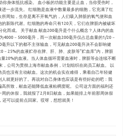
助你身体抵抗感染。 血小板的功能主要是止血，当你受伤时，
液进一步流失。 红细胞是血液中数量最多的细胞，它充满了红
众所周知，生存是离不开氧气的，人们吸入肺脏的氧气便和血
的新陈代谢。红细胞的寿命只有120天，它们在脾脏内被破坏
化而成。 关于献血 献血200毫升是个什么概念？人体内的血
000－5000毫升，而一次献血200毫升仅占总血量的1/20－
600毫升以下的都不主张输血，可见献血200毫升决不会影响健
0－25%的血液贮存在脾、肝、肺、皮肤等“贮血库”内，脾脏
血量20%的血液。当人体血循环需要血液时，脾脏等会连续不断
末，公司为贯彻上海市献血条例，计划组织在岗员工献血。 以
动员也没有主动献血。这次的机会实在难得，乘着自己年轻健
到人就更好的了。再说对自己身体也应该是有些好处的吧：我
偏高所致，献血还能降低血液粘稠度呢。 公司这方面的福利还
一周的休假，我就报了2月8日献血，如果能排上年前那周休假
，还可以提前点回家。哎呀，想想就美！