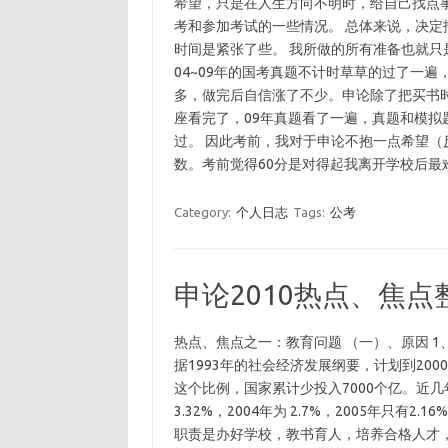
希望，只是在人生方向不明时，给自己找点
考和参加考试的一些情况。 总体来说，决定
时间是紧张了些。 我所做的所有准备也就
04~09年的国考真题不计时草草的过了一
多，做完后自信涨了不少。申论除了把买书
座看完了，09年真题看了一遍，真题和模
过。 因此考前，我对于申论不抱一点希望
数。考前觉得60分是对得起我离开学校后最
Category:
个人日志
Tags:
公考
申论2010热点、焦点
热点、焦点之一：教育问题 （一）、原因 
据1993年的社会经济发展纲要，计划到200
这个比例，国家累计少投入7000个亿。近几
3.32%，2004年为 2.7%，2005年
职责是办好学校，教书育人，培养合格人才，