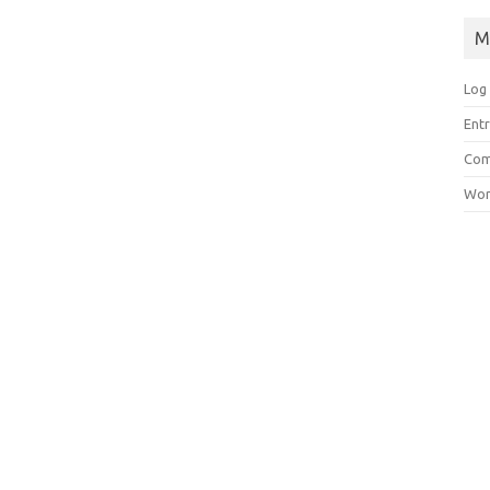
M
Log 
Entr
Com
Wor