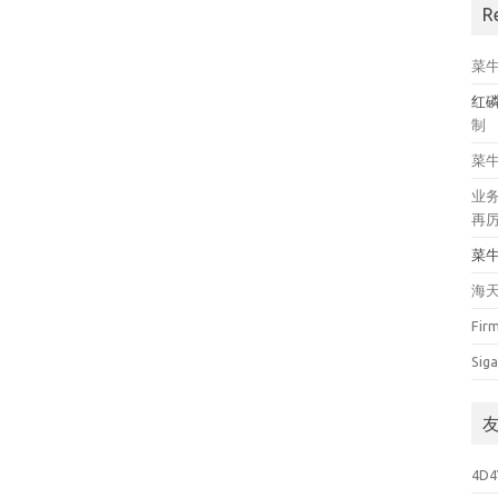
R
菜
红
制
菜
业
再
菜
海
Fir
Siga
4D4