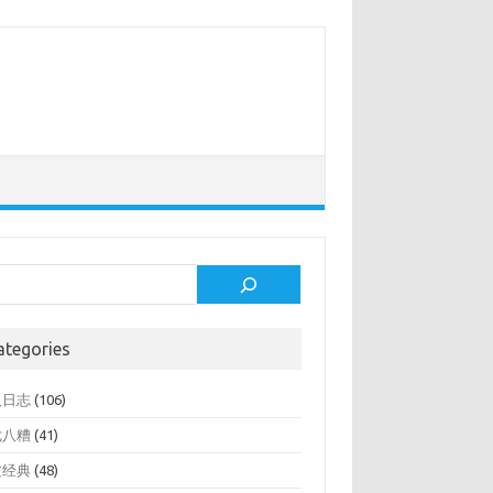
rch
ategories
人日志
(106)
七八糟
(41)
文经典
(48)