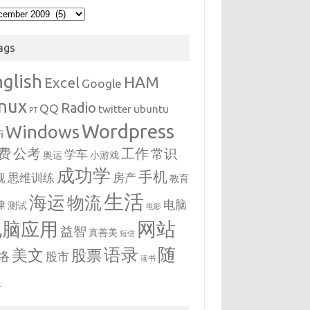
hives
ags
nglish
HAM
Excel
Google
inux
Radio
QQ
twitter
ubuntu
PT
Wordpress
Windows
i
费
公考
工作
常识
学车
奥运
小游戏
成功学
手机
思维训练
房产
视
教育
生活
海运
物流
电脑
律
测试
电影
网站
电脑应用
益智
真善美
短信
随
语录
美文
股票
络
股市
读书
想