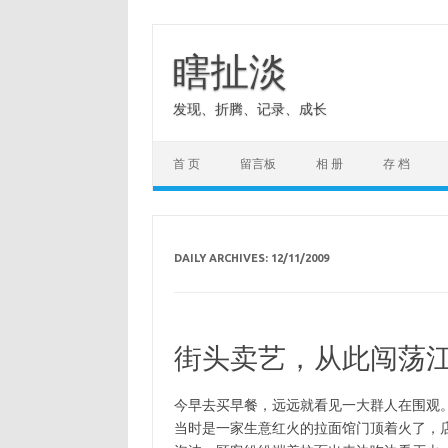
Skip
to
content
瞎扯淡
发现、折腾、记录、成长
首 页
留言板
相 册
存 档
DAILY ARCHIVES:
12/11/2009
街头卖艺，从此闯荡
今早去买早餐，远远就看见一大群人在围观
当时是一家生意红火的拉面馆门顶着火了，