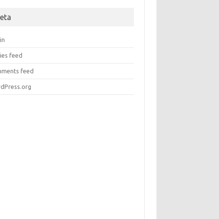
eta
in
ies feed
ments feed
dPress.org