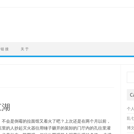
链 接
关 于
Sea
C
江湖
个
乱
。不会是倒霉的拉面馆又着火了吧？上次还是在两个月以前，
店里的人抄起灭火器往用锤子砸开的装卸的门厅内的孔往里灌
博