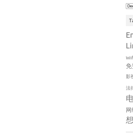
Arc
T
E
L
Wif
免
影
法
网