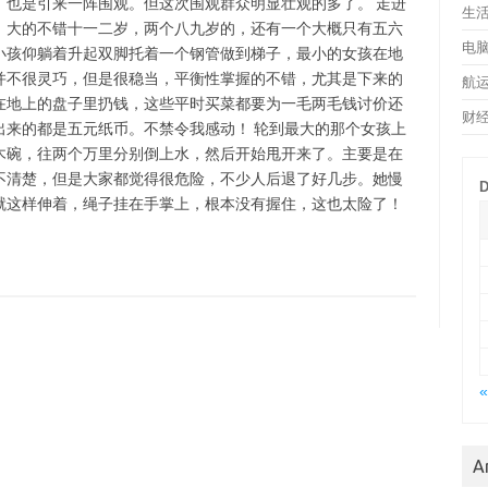
，也是引来一阵围观。但这次围观群众明显壮观的多了。 走进
生
：大的不错十一二岁，两个八九岁的，还有一个大概只有五六
电
小孩仰躺着升起双脚托着一个钢管做到梯子，最小的女孩在地
并不很灵巧，但是很稳当，平衡性掌握的不错，尤其是下来的
航
在地上的盘子里扔钱，这些平时买菜都要为一毛两毛钱讨价还
财
出来的都是五元纸币。不禁令我感动！ 轮到最大的那个女孩上
木碗，往两个万里分别倒上水，然后开始甩开来了。主要是在
不清楚，但是大家都觉得很危险，不少人后退了好几步。她慢
D
就这样伸着，绳子挂在手掌上，根本没有握住，这也太险了！
«
A