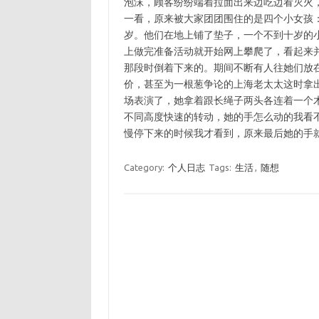
泡沫，顾客纷纷端着拉面出来边吃边看灭火
一看，原来被大家团团围住的是四个小女孩
岁。他们在地上铺了垫子，一个不到十岁的
上做完准备活动就开始网上攀爬了，看起来
那段时倒着下来的。期间不断有人往她们放
价，甚至为一根葱争论的上海老太太这时拿
场表演了，她拿着跟长绳子两头各连着一个
不同高度快速的转动，她的手怎么动的我看
慢停下来的时候我才看到，原来最后她的手
Category:
个人日志
Tags:
生活
,
随想