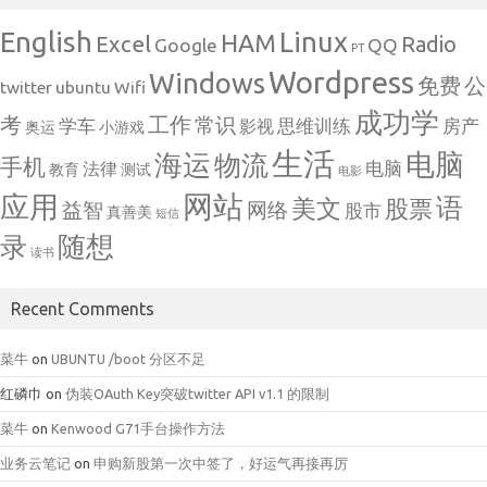
English
Linux
HAM
Excel
Radio
Google
QQ
PT
Wordpress
Windows
免费
公
twitter
ubuntu
Wifi
成功学
考
工作
常识
学车
思维训练
房产
影视
奥运
小游戏
生活
电脑
海运
物流
手机
电脑
法律
教育
测试
电影
网站
应用
语
美文
股票
益智
网络
股市
真善美
短信
随想
录
读书
Recent Comments
菜牛
on
UBUNTU /boot 分区不足
红磷巾
on
伪装OAuth Key突破twitter API v1.1 的限制
菜牛
on
Kenwood G71手台操作方法
业务云笔记
on
申购新股第一次中签了，好运气再接再厉