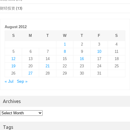
财经投资
(13)
August 2012
S
M
T
W
T
F
S
1
2
3
4
5
6
7
8
9
10
11
12
13
14
15
16
17
18
19
20
21
22
23
24
25
26
27
28
29
30
31
« Jul
Sep »
Archives
Archives
Tags