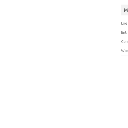
M
Log 
Entr
Com
Wor