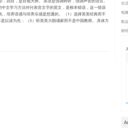
宗，四目，是目视大师。 英语是强调聆听，强调声音的语言。
生
的中文学习方法对付表音文字的英文，是根本错误，这一错误
电
先，培养语感与培养乐感是想通的。 （1）选择英美经典而不
不是以读为先； （3）听英美大朗诵家而不是中国教师。 具体方
航
财
J
«
A