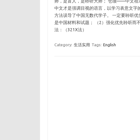
师，是盲人，是聆听大师； 仓颉——中文祖
中文才是强调目视的语言，以学习表意文字
方法误导了中国无数代学子。 一定要聆听优
是中国材料和试题； （2）强化优先聆听而
法：（321X法）
Category:
生活实用
Tags:
English