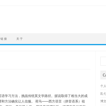
链 接
关 于
Sea
C
个
乱
英语学习方法，挑战传统英文学路径。据说取得了相当大的成
理和方法确实让人信服。 荷马——西方语言（拼音语系）祖
博