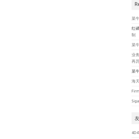
R
菜
红
制
菜
业
再
菜
海
Fir
Siga
4D4