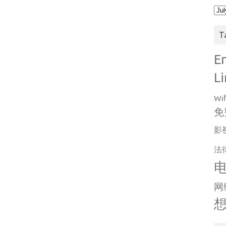
Arc
T
E
L
Wif
免
影
法
网