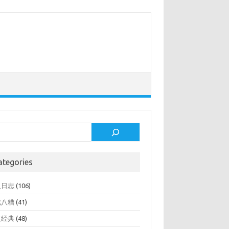
rch
ategories
人日志
(106)
七八糟
(41)
文经典
(48)