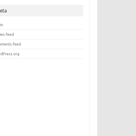
eta
in
ies feed
ments feed
dPress.org