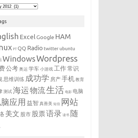
hives
ags
nglish
HAM
Excel
Google
inux
Radio
QQ
twitter
ubuntu
PT
Wordpress
Windows
i
费
公考
工作
常识
学车
奥运
小游戏
成功学
手机
思维训练
房产
视
教育
生活
海运
物流
电脑
律
测试
电影
网站
电脑应用
益智
真善美
短信
随
语录
美文
股票
络
股市
读书
想