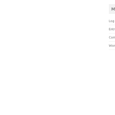
M
Log 
Entr
Com
Wor