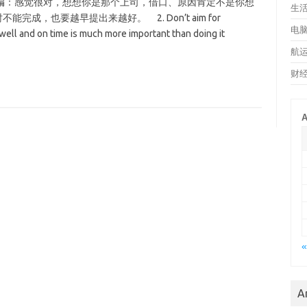
编：感觉很对，想想你是那个上司，借口、原因肯定不是你想
生
能完成，也要越早提出来越好。 2. Don’t aim for
电
 and on time is much more important than doing it
航
财
A
«
A