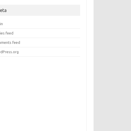
eta
in
ies feed
ments feed
dPress.org