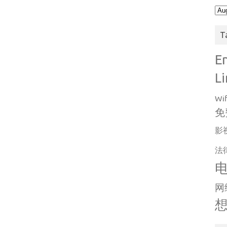
Arc
T
E
L
Wif
免
影
法
网