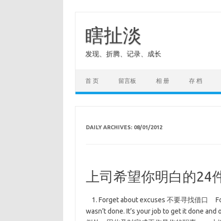
Skip
to
content
瞎扯淡
发现、折腾、记录、成长
首 页
留言板
相 册
存 档
DAILY ARCHIVES:
08/01/2012
上司希望你明白的24
1. Forget about excuses 不要寻找借口 Forget
wasn’t done. It’s your job to ge