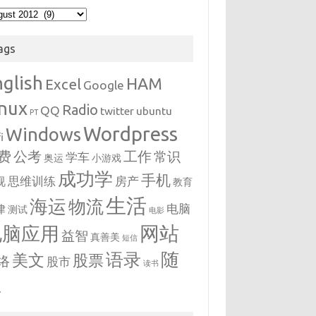
hives
ags
nglish
HAM
Excel
Google
inux
Radio
QQ
twitter
ubuntu
PT
Wordpress
Windows
i
费
公考
工作
常识
学车
奥运
小游戏
成功学
手机
思维训练
房产
视
教育
生活
海运
物流
电脑
律
测试
电影
网站
电脑应用
益智
真善美
短信
随
语录
美文
股票
络
股市
读书
想