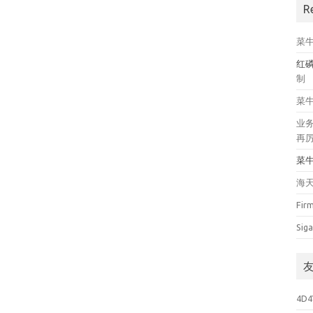
R
菜
红
制
菜
业
再
菜
海
Fir
Siga
4D4