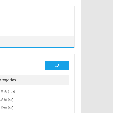
rch
ategories
人日志
(106)
七八糟
(41)
文经典
(48)