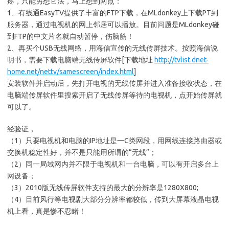
疼，只能另想它法，马上想到两点：
1、有线通EasyTV提供了丰富的FTP下载，在MLdonkey上下载PT到
服务器，通过电视机的网上邻居可以播放。目前问题是MLdonkey碰
到FTP的中文片名就自动暂停，伤脑筋！
2、再买个USB无线网络，用海信宣传的无线传屏技术。按照海信说
明书，需要下载电脑端无线传屏软件[下载地址
http://tvlist.dnet-
home.net/nettv/samescreen/index.html
]
安装软件并启动后，先打开电视的无线传屏并进入准备接收状态，在
电脑端传屏软件里搜索开启了无线传屏等待的电视机，点开始传屏就
可以了。
经验证，
（1）只要电视机和电脑的IP地址是一C类网段，用网线连接路由器或
交换机稳定性好，并不是只能用所谓的“无线”；
（2）同一局域网内并不限于电视机和一台电脑，可以有开启多台上
网设备；
（3）2010版无线传屏软件支持的最大的分辨率是1280X800;
（4）目前风行等电视剧大部分分辨率都较低，传到大屏幕液晶电视
机上看，真是惨不忍睹！