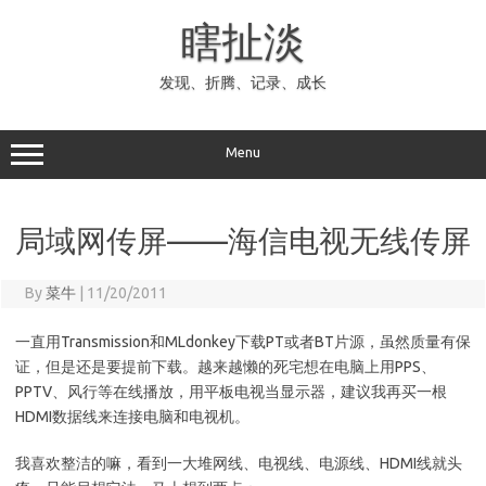
Skip
to
瞎扯淡
content
发现、折腾、记录、成长
Menu
局域网传屏——海信电视无线传屏
By
菜牛
|
11/20/2011
一直用Transmission和MLdonkey下载PT或者BT片源，虽然质量有保
证，但是还是要提前下载。越来越懒的死宅想在电脑上用PPS、
PPTV、风行等在线播放，用平板电视当显示器，建议我再买一根
HDMI数据线来连接电脑和电视机。
我喜欢整洁的嘛，看到一大堆网线、电视线、电源线、HDMI线就头