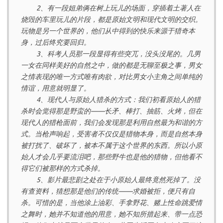
2、有一段姐弟俩在树上玩儿的场面，穿插着土著人在
烧毁的车里玩儿的片段，都是原始文明和现代文明的交织。
玩物是另一个世界的，他们从中得到的快乐来源于猎奇本
身，过后终究要回归。
3、科考人员那一段显得有些突兀，没头没尾的。几男
一女在同样美好的自然之中，做的都是无聊至极之事，男女
之情表现的唯一方式唯有肉欲，对比男女小主角之间单纯的
情谊，用意就明显了。
4、现代人与原始人猎杀的方式：我们初看原始人的猎
杀时会觉得那是野蛮的——长矛、棒打、抽筋、火烤，但在
现代人的猎枪面前，我们会发现那是利用自然最为和谐的方
式。当枪声响起，受害者不仅仅是猎物本身，而是自然本身
被打扰了、破坏了，被本不属于这个世界的东西。所以小原
始人才会几乎要流泪吧，那些野牛也是他的猎物，但他看不
得它们被那样的方式杀掉。
5、影片最悲剧之处在于小原始人最终竟然死掉了。没
有查资料，猜想那是他们的传统——求婚被拒，便只有自
杀。可惜的是，当他涂上油彩、手拿野花、赌上性命跳爱情
之舞时，她并不知道他的用意，她不知所措起来、带一点恐