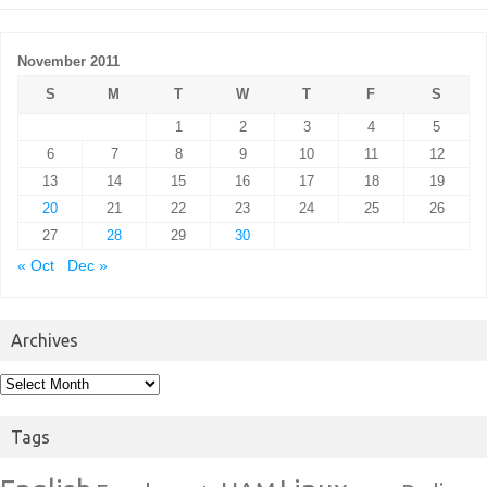
November 2011
S
M
T
W
T
F
S
1
2
3
4
5
6
7
8
9
10
11
12
13
14
15
16
17
18
19
20
21
22
23
24
25
26
27
28
29
30
« Oct
Dec »
Archives
Archives
Tags