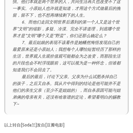
惧。他们本就是两个世界的人，共同生活再久也改变不了这
一事实。小原始人也许就是知道，才用这个方式做最后的挽
留，留不下，也不想再继续剩下的人生。
6、而他们走回文明世界后遇到的第一个人又是这个世
界“文明”的缩影，多疑、冷漠、完全不讲道理，到底哪个世
界才是“文明”哪个又是“野蛮”，你们还那么确定么？
7、最后姑娘的表现不该看作是她幡然悔悟发现自己的
最爱原来还是小原始人；我想每个人哪怕短暂经历了那样的
生活，世界观人生观价值观可能都会为之改变，而那段生活
的片段也会不时浮现眼前，这可以视为是一种怀念，但谁都
知道我们不会回去了。
最后的最后，讨论下父亲。父亲为什么试图杀掉自己
的孩子，之后又自杀。我从片中得到的结论是他可能并不是
他们的亲生父亲（至少不是姐姐的），而自杀原因可能与姐
弟俩的母亲有关，还没有啥靠谱的定论，希望看明白的赐教
下~
以上转自[Soda兰]发自[豆瓣电影]