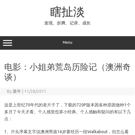
Skip
to
瞎扯淡
content
发现、折腾、记录、成长
Menu
电影：小姐弟荒岛历险记（澳洲奇
谈）
By
菜牛
|
11/28/2011
这是上世纪70年代的老片子了，下载的720P版本因各种原因做种1个
多月了今天才看。个人感觉也算小经典。个人感触和疑问的有以下几
点：
1、片头序幕文字说澳洲男孩16岁要经历一段Walkabout，但怎么看