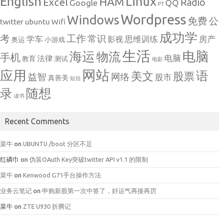
English
Linux
HAM
Excel
Radio
Google
QQ
PT
Wordpress
Windows
免费
公
twitter
ubuntu
Wifi
成功学
考
工作
常识
学车
思维训练
房产
影视
奥运
小游戏
生活
电脑
海运
物流
手机
电脑
法律
教育
测试
电影
网站
应用
语
美文
股票
益智
网络
股市
真善美
短信
随想
录
读书
Recent Comments
菜牛
on
UBUNTU /boot 分区不足
红磷巾
on
伪装OAuth Key突破twitter API v1.1 的限制
菜牛
on
Kenwood G71手台操作方法
业务云笔记
on
申购新股第一次中签了，好运气再接再厉
菜牛
on
ZTE U930 折腾记