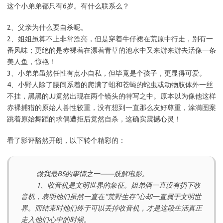
这个小弟弟都只有6岁。有什么联系么？
2、父亲为什么要自杀呢。
2、姐姐虽算不上非常漂亮，但是穿着牛仔裙在荒原中行走，别有一
番风味；更绝的是赤裸着在漂着青草的池水中又来游来游去活像一条
美人鱼，惊艳！
3、小弟弟虽然任性有点小自私，但毕竟是个孩子，更显得可爱。
4、小野人除了腰间系着的爬满了蛆和苍蝇的蛇虫或动物肢体外一丝
不挂，黑黑的JJ竟然出现在两个镜头的特写之中。原本以为像他这样
赤裸捕猎的原始人兽性较重，没有想到一直那么友好尊重，涂满图案
跳着原始舞蹈的求偶遭拒后竟然自杀，这确实震撼心灵！
看了影评豁然开朗，以下转个精彩的：
做我最BS的事情之一——肢解电影。
1、收音机是文明世界的象征。姐弟俩一直没有扔下收
音机，表明他们虽然一直在“荒野生存”心却一直属于文明世
界。而结束时他们终于可以丢掉收音机，才是这段生活真正
走入他们心中的时候。