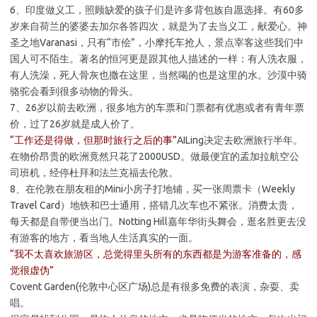
6、印度做义工，照顾缺爱的孩子们是许多背包族自愿选择。有60多
岁来自荷兰的婆婆去加尔各答四次，就是为了去当义工，献爱心。神
圣之地Varanasi，只有“市侩”，小摩托车抢人，景点宰客这些我们中
国人可不陌生。著名的恒河更是跟其他人描述的一样：有人洗衣服，
有人洗澡，死人骨灰也撒在这里，当然喝的也是这里的水。沙漠中骑
骆驼会看到很多动物的骨头。
7、26岁以前去欧洲，很多地方的车票和门票都有优惠或者有青年票
价，过了26岁就是成人价了。
“工作还是得做，但那时旅行之后的事”
AILing决定去欧洲旅行半年。
在物价昂贵的欧洲竟然只花了2000USD。做最便宜的孟加拉航空公
司班机，经停杜拜和法兰克福去伦敦。
8、在伦敦在朋友租的Mini小房子打地铺，买一张周票卡（Weekly
Travel Card）地铁和巴士通用，搭错几次车也不紧张。消费太贵，
每天都是自带便当出门。Notting Hill嘉年华街头舞会，逛名胜更去没
有游客的地方，看当地人生活真实的一面。
“我不太喜欢旅游区，总觉得里头所有的东西都是为游客准备的，感
觉很虚伪”
Covent Garden(伦敦中心区广场)总是有很多免费的表演，杂耍、卖
唱。