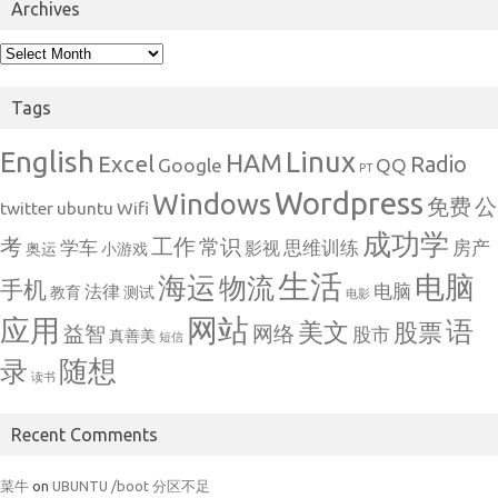
Archives
Archives
Tags
English
Linux
HAM
Excel
Radio
Google
QQ
PT
Wordpress
Windows
免费
公
twitter
ubuntu
Wifi
成功学
考
工作
常识
学车
思维训练
房产
影视
奥运
小游戏
生活
电脑
海运
物流
手机
电脑
法律
教育
测试
电影
网站
应用
语
美文
股票
益智
网络
股市
真善美
短信
随想
录
读书
Recent Comments
菜牛
on
UBUNTU /boot 分区不足