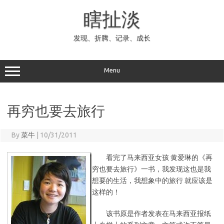
Skip
to
瞎扯淡
content
发现、折腾、记录、成长
Menu
再穷也要去旅行
By
菜牛
|
10/31/2011
看完了马来西亚女孩 黄爱琳的《再
穷也要去旅行》一书，我发现这也是我
想要的生活，我想象中的旅行 就应该是
这样的！
该书原是作者发表在马来西亚报纸