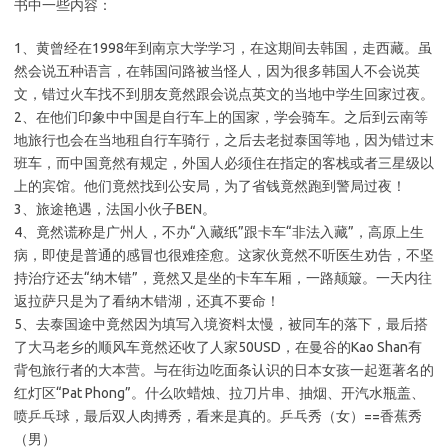
书中一些内容：
1、黄曾经在1998年到南京大学学习，在这期间去韩国，走西藏。虽
然会说五种语言，在韩国问路被当怪人，因为很多韩国人不会说英
文，错过火车找不到朋友竟然跟会说点英文的当地中学生回家过夜。
2、在他们印象中中国是自行车上的国家，学会骑车。之后到云南等
地旅行也会在当地租自行车骑行，之后去老挝泰国等地，因为错过末
班车，而中国竟然有规定，外国人必须住在指定的客栈或者三星级以
上的宾馆。他们竟然找到公安局，为了省钱竟然跑到警局过夜！
3、旅途艳遇，法国小伙子BEN。
4、竟然谎称是广州人，不办“入藏纸”跟卡车“非法入藏”，高原上生
病，即使是普通的感冒也很难痊愈。这家伙竟然不听医生劝告，不坚
持治疗还去“纳木错”，竟然又是坐的卡车车厢，一路颠簸。一天内往
返拉萨只是为了看纳木错湖，还真不要命！
5、去泰国途中竟然因为填写入境资料太慢，被同车的落下，最后搭
了大马老乡的顺风车竟然还收了人家50USD，在曼谷的Kao Shan有
背包旅行者的大本营。与在街边吃面条认识的日本女孩一起逛著名的
红灯区“Pat Phong”。什么吹蜡烛、拉刀片串、抽烟、开汽水瓶盖、
喷乒乓球，最后双人肉搏秀，看来是真的。乒乓秀（女）==香蕉秀
（男）