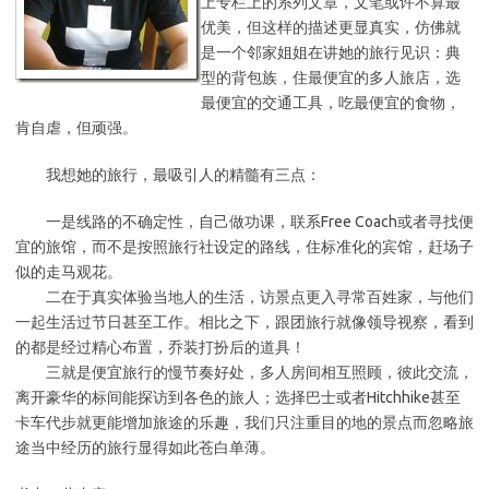
上专栏上的系列文章，文笔或许不算最
优美，但这样的描述更显真实，仿佛就
是一个邻家姐姐在讲她的旅行见识：典
型的背包族，住最便宜的多人旅店，选
最便宜的交通工具，吃最便宜的食物，
肯自虐，但顽强。
我想她的旅行，最吸引人的精髓有三点：
一是线路的不确定性，自己做功课，联系Free Coach或者寻找便
宜的旅馆，而不是按照旅行社设定的路线，住标准化的宾馆，赶场子
似的走马观花。
二在于真实体验当地人的生活，访景点更入寻常百姓家，与他们
一起生活过节日甚至工作。相比之下，跟团旅行就像领导视察，看到
的都是经过精心布置，乔装打扮后的道具！
三就是便宜旅行的慢节奏好处，多人房间相互照顾，彼此交流，
离开豪华的标间能探访到各色的旅人；选择巴士或者Hitchhike甚至
卡车代步就更能增加旅途的乐趣，我们只注重目的地的景点而忽略旅
途当中经历的旅行显得如此苍白单薄。