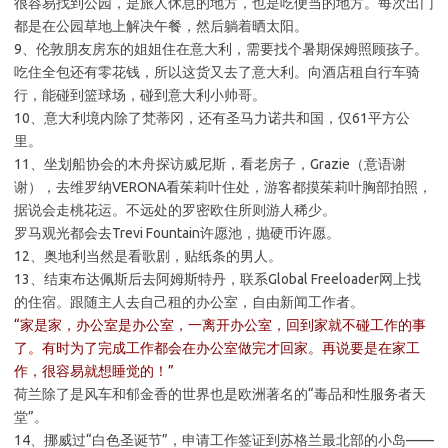
很容易找到公园，是旅人休息的地方，也是吃便当的地方。每次出门
都是在公园草地上解决午餐，然后躺着晒太阳。
9、伦敦朋友房东的姐姐住在意大利，需要找个暑期保姆照顾孩子。
吃住全包还有零花钱，所以这货又去了意大利。向酒店租自行车骑
行，能碰到篮球场，碰到意大利小帅哥。
10、意大利境内除了梵蒂冈，还有圣马力诺共和国，仅61平方公
里。
11、坐划船协会的木舟探访威尼斯，看老房子，Grazie（意语谢
谢），去维罗纳VERONA看茱莉叶住处，游客都摸茱莉叶胸部拍照，
据说会走桃花运。不远处的罗密欧住所则游人稀少。
罗马观光都会去Trevi Fountain许愿池，抛硬币许愿。
12、奥地利当然是看歌剧，贴纸条的男人。
13、结束布达佩斯后去阿姆斯特丹，联系Global Freeloader网上找
的住宿。跟随主人去自己租的办公室，自由新闻工作者。
“家是家，办公室是办公室，一离开办公室，回到家就不碰工作的事
了。有时为了完成工作都会在办公室做完才回家。再说要是在家工
作，很容易就想睡觉的！”
荷兰除了是风车和郁金香的世界也是欧洲著名的“毒品和性服务者天
堂”。
14、挪威过“白色圣诞节”，申请工作签证到苏格兰最北部的小岛——