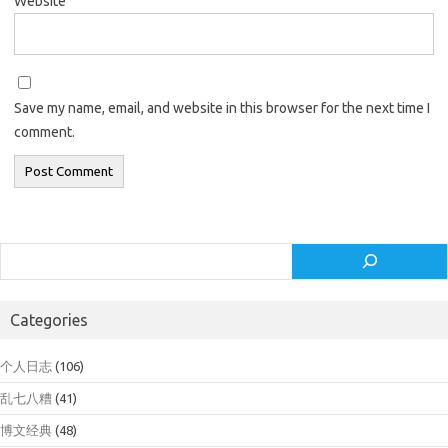
Website
Save my name, email, and website in this browser for the next time I
comment.
Search
Categories
个人日志
(106)
乱七八糟
(41)
博文经典
(48)