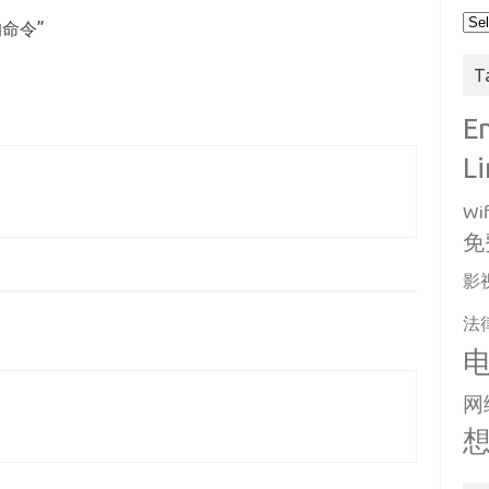
Arc
的命令
”
T
E
L
Wif
免
影
法
网