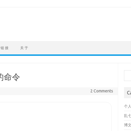
链 接
关 于
Sea
况的命令
2 Comments
C
个
乱
博