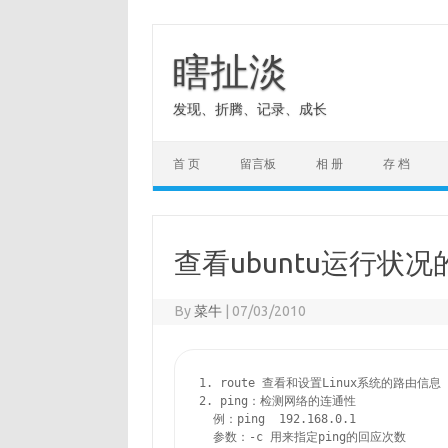
Skip
to
content
瞎扯淡
发现、折腾、记录、成长
首 页
留言板
相 册
存 档
查看ubuntu运行状
By
菜牛
|
07/03/2010
1. route 查看和设置Linux系统的路由信息

2. ping：检测网络的连通性

  例：ping  192.168.0.1

  参数：-c 用来指定ping的回应次数
