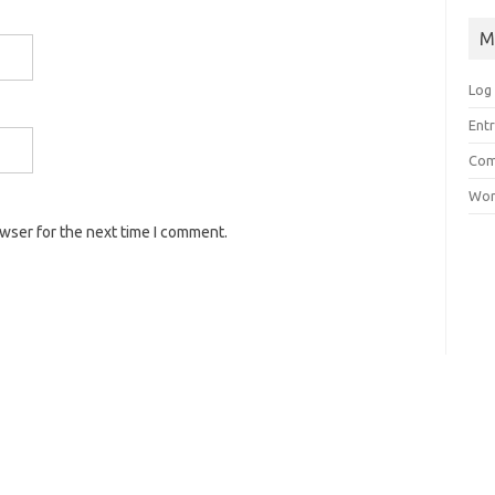
M
Log 
Entr
Com
Wor
owser for the next time I comment.