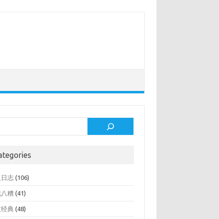
rch
ategories
人日志
(106)
七八糟
(41)
文经典
(48)