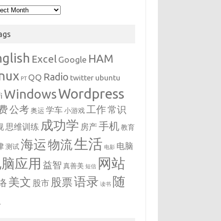
hives
ags
nglish
HAM
Excel
Google
inux
Radio
QQ
twitter
ubuntu
PT
Wordpress
Windows
i
费
公考
工作
常识
学车
奥运
小游戏
成功学
手机
思维训练
房产
视
教育
生活
海运
物流
电脑
律
测试
电影
网站
电脑应用
益智
真善美
短信
随
语录
美文
股票
络
股市
读书
想