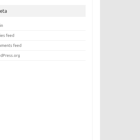
eta
in
ies feed
ments feed
dPress.org