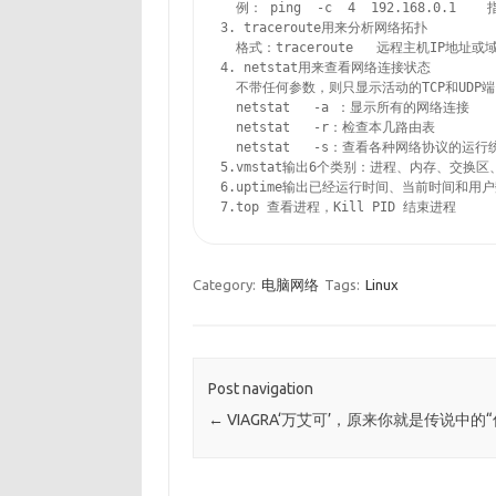
  例： ping  -c  4  192.168.0.1  
3. traceroute用来分析网络拓扑

  格式：traceroute   远程主机IP地址或域
4. netstat用来查看网络连接状态

  不带任何参数，则只显示活动的TCP和UDP端
  netstat   -a ：显示所有的网络连接

  netstat   -r：检查本几路由表

  netstat   -s：查看各种网络协议的运行
5.vmstat输出6个类别：进程、内存、交换区、I
6.uptime输出已经运行时间、当前时间和用
7.top 查看进程，Kill PID 结束进程
Category:
电脑网络
Tags:
Linux
Post navigation
←
VIAGRA‘万艾可’，原来你就是传说中的