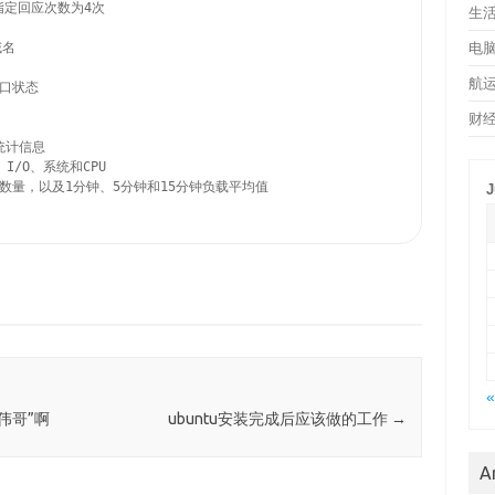
  指定回应次数为4次

生
名

电
航
口状态

财
统计信息

/O、系统和CPU 

户数量，以及1分钟、5分钟和15分钟负载平均值

J
«
“伟哥”啊
ubuntu安装完成后应该做的工作
→
A