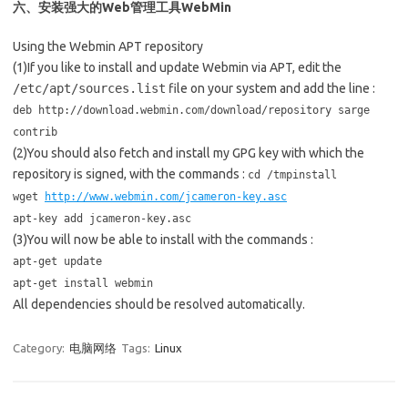
六、安装强大的Web管理工具WebMin
Using the Webmin APT repository
(1)If you like to install and update Webmin via APT, edit the
/etc/apt/sources.list
file on your system and add the line :
deb http://download.webmin.com/download/repository sarge
contrib
(2)You should also fetch and install my GPG key with which the
repository is signed, with the commands :
cd /tmpinstall
wget
http://www.webmin.com/jcameron-key.asc
apt-key add jcameron-key.asc
(3)You will now be able to install with the commands :
apt-get update
apt-get install webmin
All dependencies should be resolved automatically.
Category:
电脑网络
Tags:
Linux