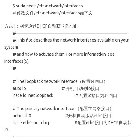
$ sudo gedit /etc/network/interfaces
# 修改文件/etc/network/interfaces如下文
方式1：网卡通过DHCP自动获取IP地址
#——————————————————————————-
# This file describes the network interfaces available on your
system
# and how to activate them. For more information, see
interfaces(5).
#
# The loopback network interface（配置环回口）
auto lo # 开机自动激lo接口
iface lo inet loopback # 配置lo接口为环回口
# The primary network interface （配置主网络接口）
auto eth0 #开机自动激活eth0接口
iface eth0 inet dhcp #配置eth0接口为DHCP自动获
取
#——————————————————————————-