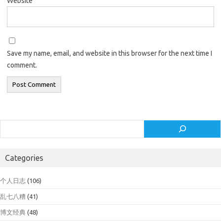
Website
Save my name, email, and website in this browser for the next time I
comment.
Search
Categories
个人日志
(106)
乱七八糟
(41)
博文经典
(48)