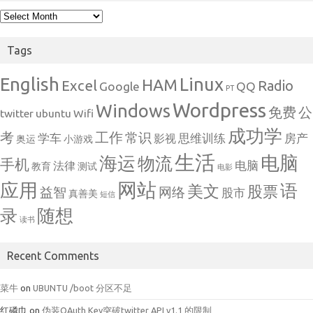
Archives
Tags
English
Linux
HAM
Excel
Radio
Google
QQ
PT
Wordpress
Windows
免费
公
twitter
ubuntu
Wifi
成功学
考
工作
常识
学车
思维训练
房产
影视
奥运
小游戏
生活
电脑
海运
物流
手机
电脑
法律
教育
测试
电影
网站
应用
语
美文
股票
益智
网络
股市
真善美
短信
随想
录
读书
Recent Comments
菜牛
on
UBUNTU /boot 分区不足
红磷巾
on
伪装OAuth Key突破twitter API v1.1 的限制