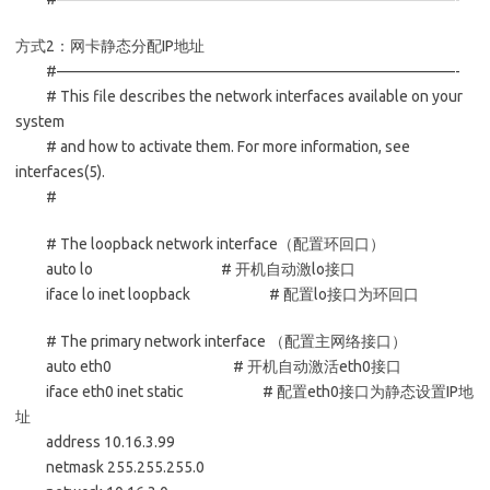
方式2：网卡静态分配IP地址
#——————————————————————————-
# This file describes the network interfaces available on your
system
# and how to activate them. For more information, see
interfaces(5).
#
# The loopback network interface（配置环回口）
auto lo # 开机自动激lo接口
iface lo inet loopback # 配置lo接口为环回口
# The primary network interface （配置主网络接口）
auto eth0 # 开机自动激活eth0接口
iface eth0 inet static # 配置eth0接口为静态设置IP地
址
address 10.16.3.99
netmask 255.255.255.0