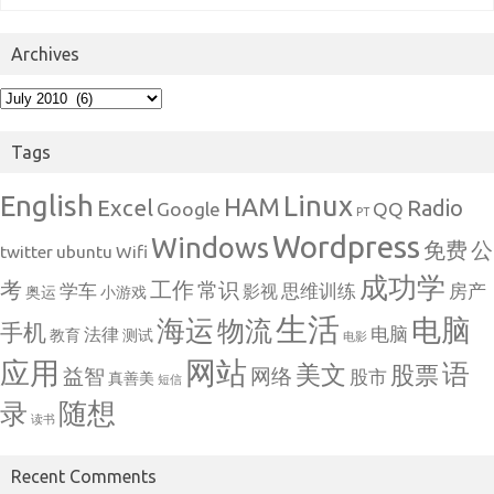
Archives
Archives
Tags
English
Linux
HAM
Excel
Radio
Google
QQ
PT
Wordpress
Windows
免费
公
twitter
ubuntu
Wifi
成功学
考
工作
常识
学车
思维训练
房产
影视
奥运
小游戏
生活
电脑
海运
物流
手机
电脑
法律
教育
测试
电影
网站
应用
语
美文
股票
益智
网络
股市
真善美
短信
随想
录
读书
Recent Comments