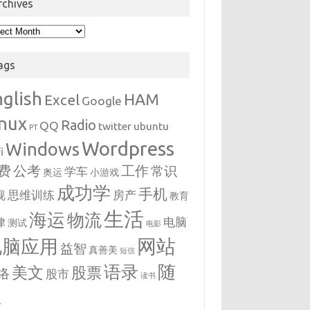
rchives
hives
ags
nglish
HAM
Excel
Google
inux
Radio
QQ
twitter
ubuntu
PT
Wordpress
Windows
i
费
公考
工作
常识
学车
奥运
小游戏
成功学
手机
思维训练
房产
视
教育
生活
海运
物流
电脑
律
测试
电影
网站
电脑应用
益智
真善美
短信
随
语录
美文
股票
络
股市
读书
想