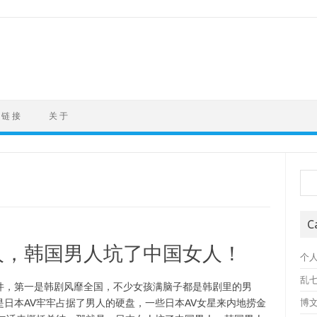
链 接
关 于
Sea
C
人，韩国男人坑了中国女人！
个
乱
件，第一是韩剧风靡全国，不少女孩满脑子都是韩剧里的男
日本AV牢牢占据了男人的硬盘，一些日本AV女星来内地捞金
博