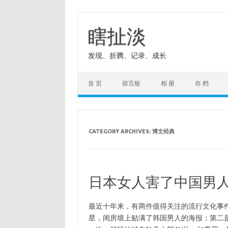
Skip
to
content
瞎扯淡
发现、折腾、记录、成长
首 页
留言板
相 册
存 档
CATEGORY ARCHIVES:
博文经典
日本女人害了中国男
最近十年来，有两件值得关注的流行文化事
星，闺房墙上贴满了韩国男人的海报；第二是