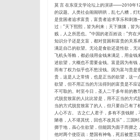
莫 言 在东亚文学论坛上的演讲——2010
的议题。人类社会闹闹哄哄，乱七八糟，灯
是贫困者追求富贵，富贵者追求享乐和刺激
过：“天下熙熙，皆为利来；天下攘攘，皆为
贱，人之所恶也。”中国的老百姓说：“穷在
知识分子还是文盲，都对贫困和富贵的关系
满足自己的欲望。无论是食欲还是性欲，无
飞机头等舱，都必须用金钱来满足，用金钱
述欲望，大概也不需要金钱。富是因为有钱
而有了权力似乎也不愁没钱。因为富与贵是
贵，这是人之常情，也是正当的欲望，这一
欲望，但不用正当的方法得到的富贵是不应
不可取的。时至今日，圣人二千多年前的教
式脱贫致富的人比比皆是，用不正当的方式
当的方式脱贫致富了的人，但只要自己有了
人心不古。 古之仁人君子，多有不羡钱财，
陋巷，人不堪其忧，回也不改其乐”，三国
掷于地，虽心生欲望，但能因为面子而掷之
他对两个使臣说：楚国有神龟，死后被楚王