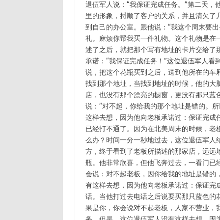
退伍军人说：“我保证完成任务。”第二天，
里的形象，捋顺了客户的关系，并且清欠了
到自己的办公室。跟他说：“我这个周末要
礼。麻烦你帮我买一件礼物。这个礼物是在
述了之后，就把那个写有地址的卡片交给了
承诺：“我保证完成任务！”这位退伍军人看
说，把这个花瓶买到之后，送到他所在的车
找到那个地址，当找到地址的时候，他的大
店，也没有那个漂亮的橱窗，更没有那只蓝
说：“对不起，你给我的那个地址是错的。
这样去想，因为他向老板承诺过：保证完成
已经打不通了。因为在北美周末的时候，老
么办？时间一分一秒地过去，这位退伍军人
方，终于看到了老板所描述的那家店，远远
瓶。他非常欣喜，但他飞奔过去，一看门已
会说：对不起老板，因你给我的地址是错的
有这样去想，因为他向老板承诺过：保证完
话。当他打过去电话之后说要买那只蓝色的
果是你，你会说对不起老板，人家不营业，
务。但是，这位退伍军人没有这样去想，因