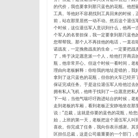
的代价，我也要拿到那只蓝色的花瓶。他想
工具。等他好不容易找到工具回来的时候，
前，站在那里居然一动不动。然后这个退伍
个时候，这位退伍军人意识到什么，他再一
个军人的名誉担保，我一定要拿到那只蓝色
您帮帮我。那个人不再挂他的电话，一直在
诺战友，一定挽救战友的生命，一定要把战
了，终于决定愿意派一个人，给他打开商店
瓶，他非常开心。但这个时候一看时间，老
理由向老板解释：你给我的地址是错的，我
拿到了这只蓝色的花瓶，但你的火车已经开
保证完成任务。于是这位退伍军人给他过去
拥有私人飞机，他终于找到了一位愿意把私
下一站，当他气喘吁吁跑进站台的时候，老
走到老板的车厢，看到老板正安静地坐在那
说：“总裁，这就是你要的蓝色的花瓶，给您
始，上班的第一天，老板把这个退伍军人叫
喜欢。你完成了任务，我向你表示感谢。其
区担任总裁，这是公司最重要的一个部门，