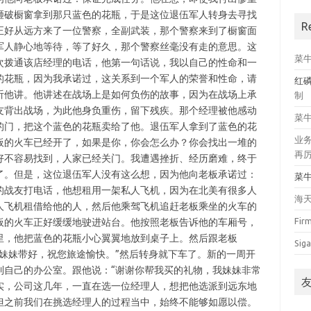
砸破橱窗拿到那只蓝色的花瓶，于是这位退伍军人转身去寻找
R
正好从远方来了一位警察，全副武装，那个警察来到了橱窗面
军人静心地等待，等了好久，那个警察丝毫没有走的意思。这
菜
次拨通该店经理的电话，他第一句话说，我以自己的性命和一
的花瓶，因为我承诺过，这关系到一个军人的荣誉和性命，请
红
听他讲。他讲述在战场上是如何负伤的故事，因为在战场上承
制
友背出战场，为此他身负重伤，留下残疾。那个经理被他感动
菜
的门，把这个蓝色的花瓶卖给了他。退伍军人拿到了蓝色的花
业
板的火车已经开了，如果是你，你会怎么办？你会找出一堆的
再
好不容易找到，人家已经关门。我遭遇挫折、经历磨难，终于
了。但是，这位退伍军人没有这么想，因为他向老板承诺过：
菜
的战友打电话，他想租用一架私人飞机，因为在北美有很多人
海
人飞机租借给他的人，然后他乘驾飞机追赶老板乘坐的火车的
Fir
板的火车正好缓缓地驶进站台。他按照老板告诉他的车厢号，
里，他把蓝色的花瓶小心翼翼地放到桌子上。然后跟老板
Siga
妹妹带好，祝您旅途愉快。”然后转身就下车了。新的一周开
到自己的办公室。跟他说：“谢谢你帮我买的礼物，我妹妹非常
实，公司这几年，一直在选一位经理人，想把他选派到远东地
但之前我们在挑选经理人的过程当中，始终不能够如愿以偿。