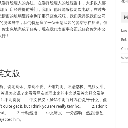
4D4
试选择经理人的办法。在选择经理人的过程当中，大多数人都
我们让店经理提前关门，我们让他只能够接两次电话，在过去
把橱窗的玻璃砸碎拿到了那只蓝色花瓶，我们觉得跟我们公司
M
来的测试当中，我们特意雇了一位全副武装的警察守在那里。但
。你出色地完成了任务，现在我代表董事会正式任命你为本公
Log 
执行！
Entr
Com
Wor
英文版
拆、说闹觉余、累觉不爱、火钳刘明、细思恐极、男默女泪、
词用英语怎么说？来看看网友整理出来的中文以及英文释义及例
1. 不明觉厉 中文释义：虽然不明白对方在说/干什么，但
t, but I think you are really terrific。 2. I don’t
ms you are great。 2. 十动然拒 中文释义：十分感动，然后拒绝。
 rejected him。