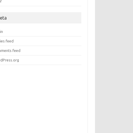
Y
eta
in
ies feed
ments feed
dPress.org