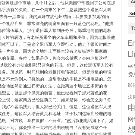
A
他就奔赴那个市场，几个月之后，他从美国中部挽回了公司在那
几乎所有的欠款。在一个周末的下午，总裁把这个退伍军人叫
Arc
出去办一点事情，我的妹妹在犹他州结婚，我要去参加她的婚
一个礼品店里，非常漂亮的橱窗里面有一只蓝色的花瓶。”他描
T
那位退伍军人。那个退伍军人接到任务后，郑重地向他的老板
到卡片的后边，有老板所乘坐的火车车厢和座位，因为老板跟他
E
厢就可以了。于是这个退伍军人立即行动，他走了很长时间才
脑一片空白。因为这个地址上面根本没有老板描述的那家商
L
色的花瓶。各位，如果是你，你会怎么做呢？会向老板这样
所以我没有办法拿到那只蓝色的花瓶。但是，这位退伍军人没有
Wif
任务。所以第一时间想到给老板打电话确认，但是老板的电话
免
板是不允许别人打扰他的，通常老板的手机是不接电话的。怎
影
结合地图然后通过扫街的方法，在距离这个地址五条街的地
地望去，就是那个漂亮的橱窗，他已经看到了那只蓝色的花
法
经上锁，这家商店已经提前关门。如果是你，你会怎么办？你
，我好不容易找到，但人家已经关门。但是，这位退伍军人没
成任务。这位军人结合黄页和地址，终于找到这家店经理的电
网
花瓶。对方说：我在度假，不营业。”然后就把电话撂下了。如
我买不到。你会找出一大堆的理由说明自己没有完成这个任
为他向老板承诺过：保证完成任务。他在想，即使我付出惨重