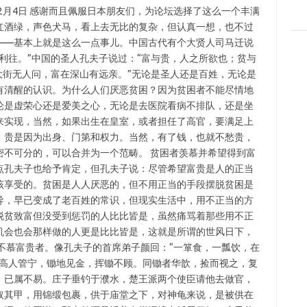
年12月4日 感谢而且佩服日本朋友们，为论坛选择了这么一个丰满
红酒绿，声色犬马，看上去无比的复杂，但认真一想，也不过
——基本上就是这么一点事儿。中国古代有个大贤人司马迁说
利往。”中国的圣人孔夫子说过：“富与贵，人之所欲也；贫与
大街无人问，富在深山有远亲。”无论是圣人还是百姓，无论是
有清醒的认识。为什么人们厌恶贫困？因为贫困者不能尽情地
论是虚荣心还是爱美之心，无论是去医院看病不排队，还是坐
来实现，当然，如果出生在皇室，或者担任了高官，要满足上
，贵是因为出身、门第和权力。当然，有了钱，也就不愁贵，
密不可分的，可以合并为一个范畴。 贫困者羡慕并希望得到富
点孔夫子也给予肯定，但孔夫子说：尽管希望富贵是人的正当
该享受的。贫困是人人厌恶的，但不用正当的手段摆脱贫困是
导，早已变成了老百姓的常识，但现实生活中，用不正当的方
脱贫致富但没受到惩罚的人比比皆是，虽然痛骂着那些用不正
机会也会那样做的人更是比比皆是，这就是所谓的世风日下，
不慕富贵者。像孔夫子的首席弟子颜回：“一箪食，一瓢饮，在
时高人管宁，锄地见金，挥锄不顾。同锄者华歆，捡而视之，复
，已属不易。庄子垂钓于濮水，楚王派两个使臣请他去做官，
取其甲，用锦缎包裹，供于庙堂之下，对神龟来说，是被供在