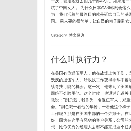
一次，就顶她过去拍几十部AV片。如果用
坑了中国女人。 为什么日本AV和韩剧会这
为，我们活着的最终目的就是延续自己的基
同。 男人要的很简单，让自己的精子跑到女
Category:
博文经典
什么叫执行力？
在美国有位退伍军人，他在战场上负了伤，
残疾的退伍军人。所以找工作变得非常不容
续寻找可能的机会。这一次，他来到了美国
回绝不会聘用他。这个时候，他通过几道关
裁说：“副总裁，我作为一名退伍军人，郑
会。”副总裁一看他的年龄，一看他这个样
工作呢？那是在美国中部的一个烂摊子。在
好，因为在这里有恶劣的客户关系，公司的
想：比你优秀的经理人去都不能完成这个任