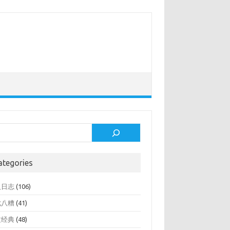
rch
ategories
人日志
(106)
七八糟
(41)
文经典
(48)