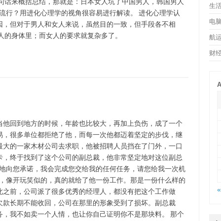
一句话来概括总结，那就是：日本女人坑了中国男人，韩国男人
生
么流行？用进化心理学的视角很容易进行解读。 进化心理学认
电
因，但对于男人和女人来说，虽然目的一致，但手段各不相
人的身体里；而女人的要求就复杂多了。
航
财
A
当他回到地方的时候，年龄也比较大，再加上负伤，成了一个
易，很多单位都拒绝了他，而每一次他都迈着坚定的步伐，继
最大的一家木材公司去求职，他被招聘人员挡在了门外，一口
卡，终于找到了这个公司的副总裁，他非常坚定地对这位副总
重地向您承诺，我会完成您交给我的任何任务，请您给我一次机
子，像开玩笑似的，真的就给了他一份工作。那是一份什么样的
«
此之前，公司派了很多优秀的经理人，都没有把这个工作做
欠款长期不能收回，公司在那里的形象受到了损坏。副总裁
务，我不如卖一个人情，也让你自己证明你不是那块料。 那个