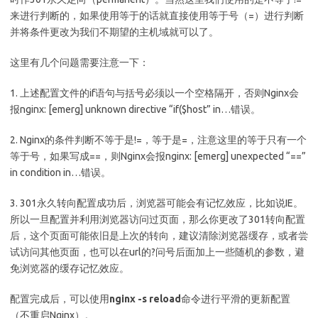
来进行判断的，如果使用等于的话就直接使用等于号（=）进行判断
并将条件更改为我们不期望的主机域就可以了。
这里有几个问题需要注意一下：
1. 上述配置文件的if语句与括号必须以一个空格隔开，否则Nginx会
报nginx: [emerg] unknown directive “if($host” in…错误。
2. Nginx的条件判断不等于是!=，等于是=，注意这里的等于只有一个
等于号，如果写成==，则Nginx会报nginx: [emerg] unexpected “==”
in condition in…错误。
3. 301永久转向配置成功后，浏览器可能会有记忆效应，比如说IE。
所以一旦配置并利用浏览器访问过页面，那么你更改了301转向配置
后，这个页面可能依旧是上次的转向，建议清除浏览器缓存，或者尝
试访问其他页面，也可以在url的?问号后面加上一些随机的参数，避
免浏览器的缓存记忆效应。
配置完成后，可以使用
nginx -s reload
命令进行平滑的更新配置
（不重启Nginx）。