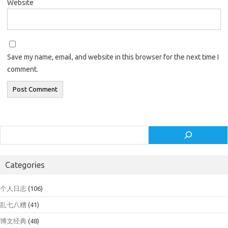
Website
Save my name, email, and website in this browser for the next time I
comment.
Search
Categories
个人日志
(106)
乱七八糟
(41)
博文经典
(48)