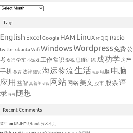
Archives
Tags
English
Linux
HAM
Excel
Radio
Google
QQ
PT
Wordpress
Windows
免费
公
twitter
ubuntu
Wifi
成功学
考
工作
常识
学车
思维训练
房产
影视
奥运
小游戏
生活
电脑
海运
物流
手机
电脑
法律
教育
测试
电影
网站
应用
语
美文
股票
益智
网络
股市
真善美
短信
随想
录
读书
Recent Comments
菜牛
on
UBUNTU /boot 分区不足
红磷巾
on
伪装OAuth Key突破twitter API v1.1 的限制