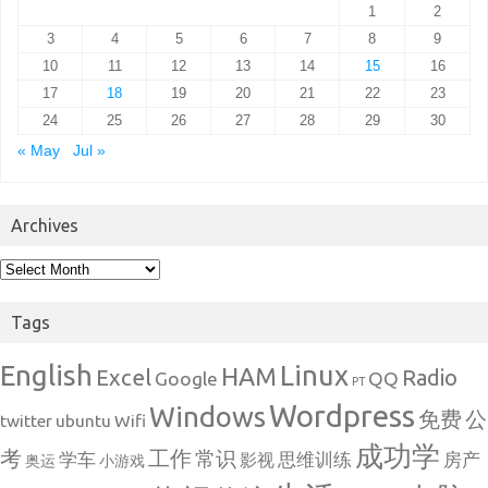
1
2
3
4
5
6
7
8
9
10
11
12
13
14
15
16
17
18
19
20
21
22
23
24
25
26
27
28
29
30
« May
Jul »
Archives
Archives
Tags
English
Linux
HAM
Excel
Radio
Google
QQ
PT
Wordpress
Windows
免费
公
twitter
ubuntu
Wifi
成功学
考
工作
常识
学车
思维训练
房产
影视
奥运
小游戏