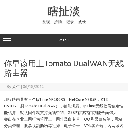
Skip
to
瞎扯淡
content
发现、折腾、记录、成长
Menu
你早该用上Tomato DualWAN无线
路由器
By
菜牛
|
06/18/2012
现役路由器有三个IpTime NR200RS，NetCore N285P，ZTE
H618B（刷Tomato DualWAN），都能满意。IpTime无线信号稳定性
能优异，默认固件就支持无线中继。285P有线路由功能全面强大，
突出在企业上网行为管理上（网址黑白名单，QQ号黑白名单，网站
分类管理，股票视频购物等过滤，电子公告，VPN客户端，内网域名