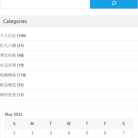
Search
Categories
个人日志
(106)
乱七八糟
(41)
博文经典
(48)
生活实用
(19)
电脑网络
(118)
航运物流
(35)
财经投资
(13)
May 2011
S
M
T
W
T
F
S
1
2
3
4
5
6
7