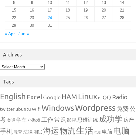
8
9
10
11
12
13
14
15
16
17
18
19
20
21
22
23
24
25
26
27
28
29
30
31
« Apr
Jun »
Archives
Archives
Tags
English
Linux
HAM
Excel
Radio
Google
QQ
PT
Wordpress
Windows
免费
公
twitter
ubuntu
Wifi
成功学
考
工作
常识
学车
思维训练
房产
影视
奥运
小游戏
生活
电脑
海运
物流
手机
电脑
法律
教育
测试
电影