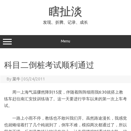
Skip
to
瞎扯淡
content
发现、折腾、记录、成长
Menu
科目二倒桩考试顺利通过
By
菜牛
|
05/24/2011
周一上海气温骤然降到15度，伴随着阵阵细雨我6:30就搭上教
练车赶往南汇安技训练场了。这一天要进行学车以来的第一次上车考
试。
一路上小雨不停，教练也不敢叫我们开。虽然路途漫长，我感觉
也就蜷缩着打了几个盹就到了，倒车不难，模拟两次都通过了，所以