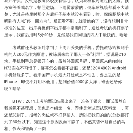
我并不慌。反倒是教练比较没有信心，认为我模拟时通过的太险。候
考室等着喊名字，拍照进场。下雨雾蒙蒙的，倒车后视镜都看不大清
楚，尤其是移库时那个左后杆子基本就没有看到，唉。朦朦胧胧中就
听到有人喊“停，回方向”。反正看不到，就听他的了，没有想到非常
标准的位置，出库再反倒宰出库都非常顺利了，通过考试的机打票子
显示，我前后用时5分40秒，竟然是我们同组的四人中最快的。哈哈
考试前还从教练处拿到了上周四丢失的手机，委托教练给捡到手
机的人200元作为酬谢，教练后来给了那人一条“利群”，据说是210
块。手机到手总是很开心的，虽然补回原号码，用回原来的Nokia
N72实在不习惯了，屏幕怎么看都不舒服，还是320X480的Android
手机舒服多了。看来国产手机最大好处就是不怕丢，要是丢的是
IPhone，即使不好用不会用，想到价值4000多大洋，谁会还给你
呢？哈哈
BTW：2011上考的面试结果出来了，准备了很久，面试虽然自
我感觉不甚理想，但也是本组第一名。即使是笔试面试双料第一，哥
还是悲剧了。报考的岗位就不打算招人，所以把我们的面试分数都打
到了60分以下。知道这个原因反而平静了，不然真该怀疑自己的马
相、仪表和智商了~~囧