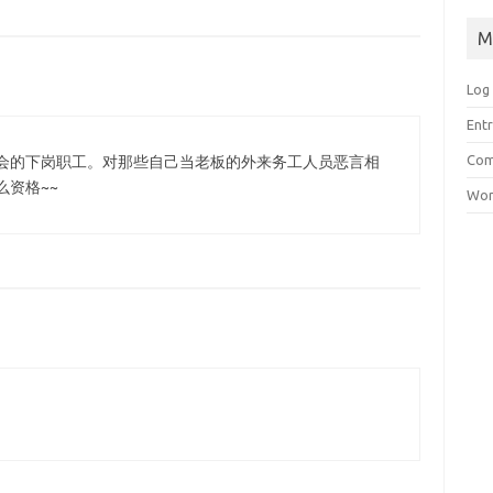
M
Log 
Entr
Com
会的下岗职工。对那些自己当老板的外来务工人员恶言相
资格~~
Wor