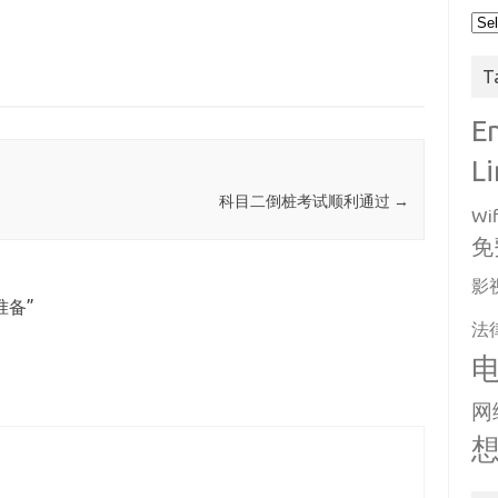
Arc
T
E
L
科目二倒桩考试顺利通过
→
Wif
免
影
准备
”
法
网