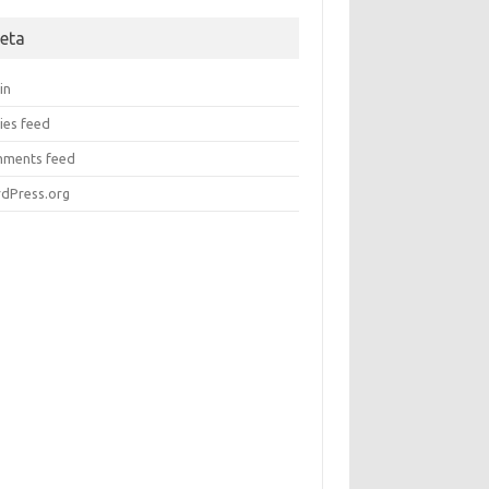
eta
in
ies feed
ments feed
dPress.org