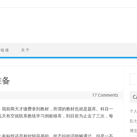
链 接
关 于
Sea
准备
17 Comments
C
。我前两天才缴费拿到教材，所谓的教材也就是题库。科目一
个
几天有空就联系教练学习倒桩移库，到目前为止去了三次，每
乱
博
上有标线还是相对较容易的。状态好的话能够通过，但是一不