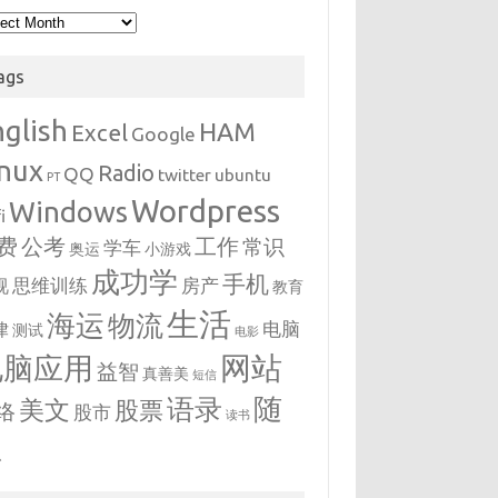
hives
ags
nglish
HAM
Excel
Google
inux
Radio
QQ
twitter
ubuntu
PT
Wordpress
Windows
i
费
公考
工作
常识
学车
奥运
小游戏
成功学
手机
思维训练
房产
视
教育
生活
海运
物流
电脑
律
测试
电影
网站
电脑应用
益智
真善美
短信
随
语录
美文
股票
络
股市
读书
想