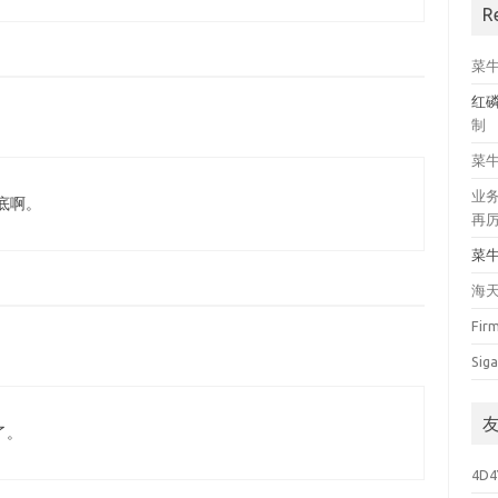
R
菜
红
制
菜
业
底啊。
再
菜
海
Fir
Siga
了。
4D4