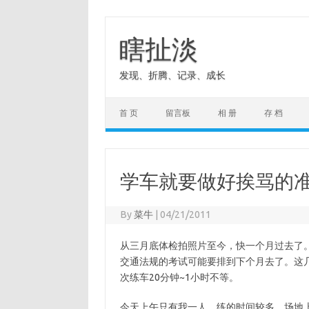
Skip
to
content
瞎扯淡
发现、折腾、记录、成长
首 页
留言板
相 册
存 档
学车就要做好挨骂的
By
菜牛
|
04/21/2011
从三月底体检拍照片至今，快一个月过去了
交通法规的考试可能要排到下个月去了。这
次练车20分钟~1小时不等。
今天上午只有我一人，练的时间较多。场地