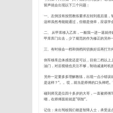
留声就会出现以下三个问题：
一、左倒没有按照教练要求左转到底后退，
这样虽然考能能通过，但都是侥幸，应该学会修
二、 从甲库移入乙库，一般我一进一退就
甲库库门出去，少了规范的作为修正的另外
三、有时候会一档和倒档间切换好后再打方
倒车移库总体感觉还是可以，目前二档以上
油门，对后视镜也关注不够，制动减速时机
另外一定要多多理解教练，出现一点小错误
是这样？”。。哎，就当是师傅的口头禅吧
碰到师兄是位四十多岁的大哥，一直被师傅骂
嘲，在师傅面前就是“弱智”。
记住：未出驾校我们都是智障人士，承受这