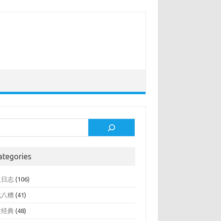
rch
ategories
人日志
(106)
七八糟
(41)
文经典
(48)