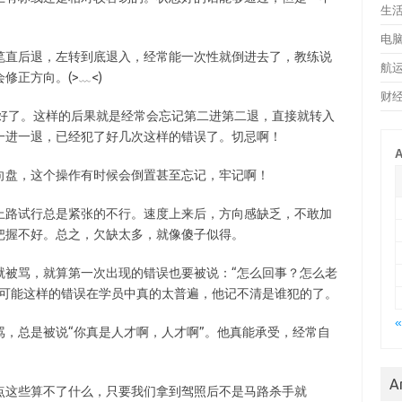
生
电
笔直后退，左转到底退入，经常能一次性就倒进去了，教练说
航
正方向。(>﹏<)
财
停好了。这样的后果就是经常会忘记第二进第二退，直接就转入
一进一退，已经犯了好几次这样的错误了。切忌啊！
A
向盘，这个操作有时候会倒置甚至忘记，牢记啊！
上路试行总是紧张的不行。速度上来后，方向感缺乏，不敢加
把握不好。总之，欠缺太多，就像傻子似得。
就被骂，就算第一次出现的错误也要被说：“怎么回事？怎么老
。可能这样的错误在学员中真的太普遍，他记不清是谁犯的了。
«
，总是被说“你真是人才啊，人才啊”。他真能承受，经常自
A
点这些算不了什么，只要我们拿到驾照后不是马路杀手就