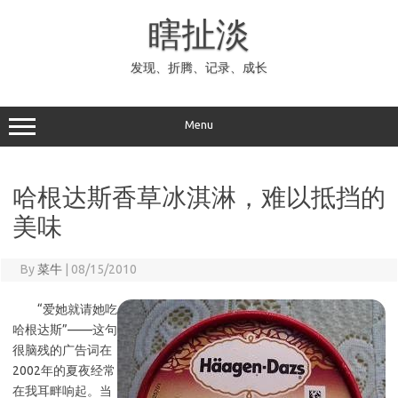
Skip
to
瞎扯淡
content
发现、折腾、记录、成长
Menu
哈根达斯香草冰淇淋，难以抵挡的
美味
By
菜牛
|
08/15/2010
“爱她就请她吃
哈根达斯”——这句
很脑残的广告词在
2002年的夏夜经常
在我耳畔响起。当