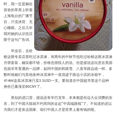
时，我一定是躺在
宿舍的草席上听着
上海电台的广播节
目，汗流浃背、无
心睡眠。之后几年
我对她的认识也仅
限于这句广告词。
毕业后，去哈
根达斯专卖店里吃过冰淇淋，有两年的中秋节也吃过哈根达斯冰淇淋
月饼套装，确实都不错，价格也很惊人的说。但是据说这玩意在美国
也就非常普通的一品牌，如同中国的和路雪、八喜等路边或一样。多
数时候她们与其他各种冰淇淋中一道混迹于路边小店的冰箱中，
414ml盒装冰淇淋只卖3.5USD一支。要知道在中国超市里这个品种
身价已暴涨至80CNY了。
类似的进口货，据说还有辛巴克等，本来都是街边大众消费的东
东，到了中国大陆就不约而同的走起“中高端路线”了。不知道的还以
为我们才是发达国家、咱们中国人才是世界上最有钱的呢。