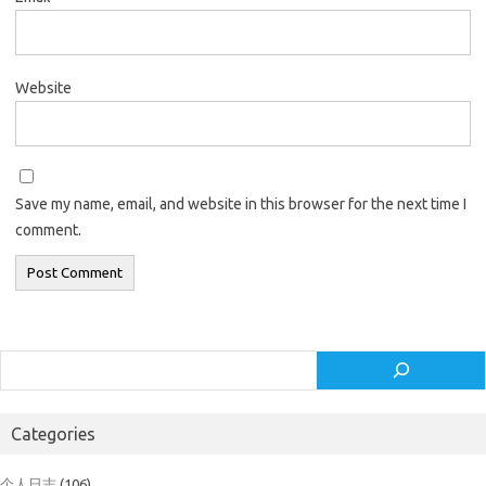
Website
Save my name, email, and website in this browser for the next time I
comment.
Search
Categories
个人日志
(106)