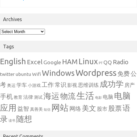
Archives
Archives
Tags
English
Linux
HAM
Excel
Radio
Google
QQ
PT
Wordpress
Windows
免费
公
twitter
ubuntu
Wifi
成功学
考
工作
常识
学车
思维训练
房产
影视
奥运
小游戏
生活
电脑
海运
物流
手机
电脑
法律
教育
测试
电影
网站
应用
语
美文
股票
益智
网络
股市
真善美
短信
随想
录
读书
Recent Comments