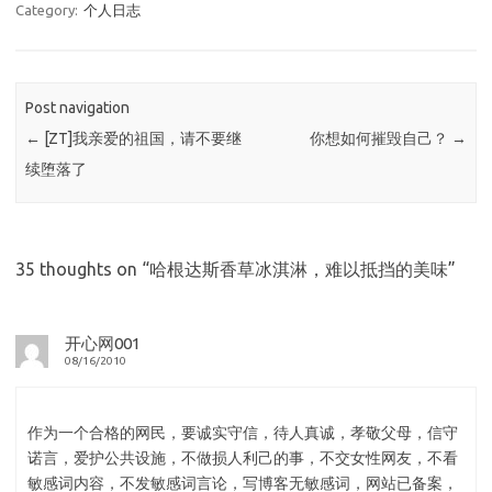
Category:
个人日志
Post navigation
←
[ZT]我亲爱的祖国，请不要继
你想如何摧毁自己？
→
续堕落了
35 thoughts on “
哈根达斯香草冰淇淋，难以抵挡的美味
”
开心网001
08/16/2010
作为一个合格的网民，要诚实守信，待人真诚，孝敬父母，信守
诺言，爱护公共设施，不做损人利己的事，不交女性网友，不看
敏感词内容，不发敏感词言论，写博客无敏感词，网站已备案，