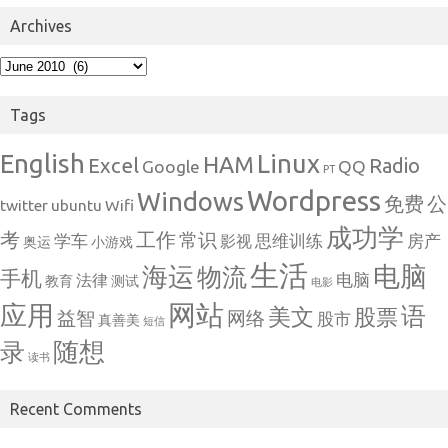
Archives
Archives
Tags
English
Linux
HAM
Excel
Radio
Google
QQ
PT
Wordpress
Windows
免费
公
twitter
ubuntu
Wifi
成功学
考
工作
常识
学车
思维训练
房产
影视
奥运
小游戏
生活
电脑
海运
物流
手机
电脑
法律
教育
测试
电影
网站
应用
语
美文
股票
益智
网络
股市
真善美
短信
随想
录
读书
Recent Comments