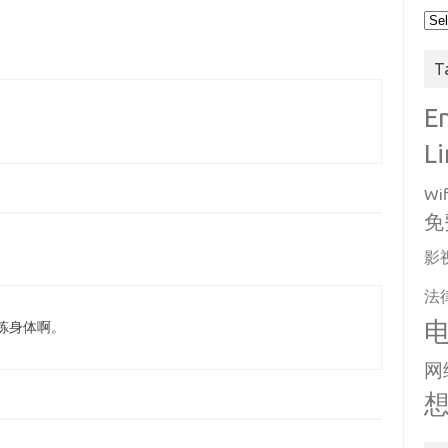
Arc
T
E
L
Wif
免
影
法
炼身体啊。
网