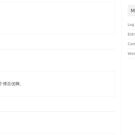
M
Log 
Entr
Com
Wor
个博百优啊。