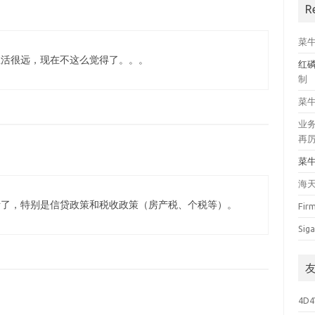
R
菜
生活很远，现在不这么觉得了。。。
红
制
菜
业
再
菜
海
活了，特别是信贷政策和税收政策（房产税、个税等）。
Fir
Siga
4D4