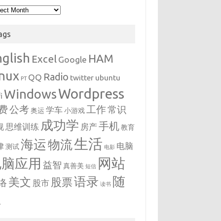
hives
ags
nglish
HAM
Excel
Google
inux
Radio
QQ
twitter
ubuntu
PT
Wordpress
Windows
i
费
公考
工作
常识
学车
奥运
小游戏
成功学
手机
思维训练
房产
视
教育
生活
海运
物流
电脑
律
测试
电影
网站
电脑应用
益智
真善美
短信
随
语录
美文
股票
络
股市
读书
想