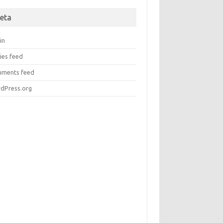
eta
in
ies feed
ments feed
dPress.org