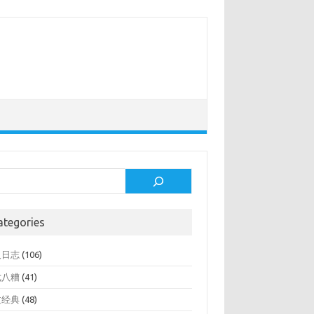
rch
ategories
人日志
(106)
七八糟
(41)
文经典
(48)