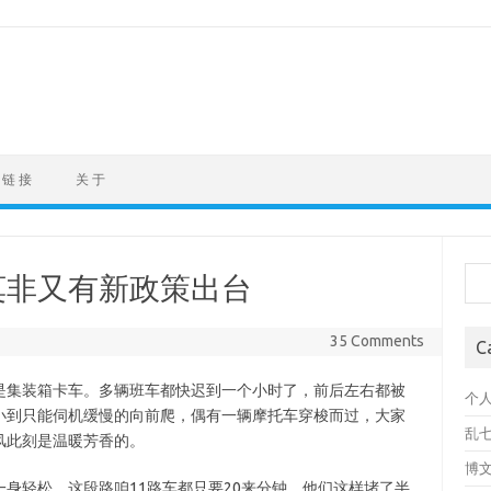
链 接
关 于
Sea
莫非又有新政策出台
35 Comments
C
集装箱卡车。多辆班车都快迟到一个小时了，前后左右都被
个
小到只能伺机缓慢的向前爬，偶有一辆摩托车穿梭而过，大家
乱
风此刻是温暖芳香的。
博
轻松。这段路咱11路车都只要20来分钟，他们这样堵了半