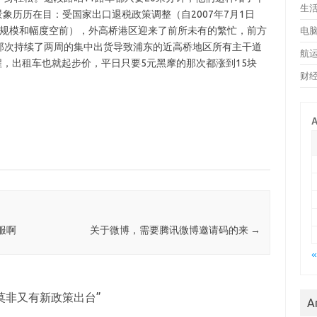
生
景象历历在目：受国家出口退税政策调整（自2007年7月1日
率,规模和幅度空前），外高桥港区迎来了前所未有的繁忙，前方
电
那次持续了两周的集中出货导致浦东的近高桥地区所有主干道
航
程，出租车也就起步价，平日只要5元黑摩的那次都涨到15块
财
A
服啊
关于微博，需要腾讯微博邀请码的来
→
«
莫非又有新政策出台
”
A