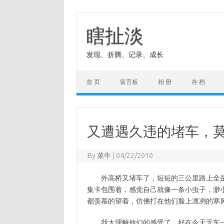
Skip
to
content
瞎扯淡
发现、折腾、记录、成长
首 页
留言板
相 册
存 档
又遭遇久违的堵车，
By
菜牛
|
04/22/2010
外高桥又堵车了，短短的三公里路上全是
集卡包围着，感觉自己就像一条小虫子，渺
都羡慕的望着，仿佛打在他们脸上凛冽的寒
我太理解他们的感受了，好在今天无车一身