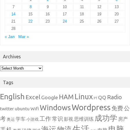
7
8
9
10
11
12
13
14
15
16
17
18
19
20
21
22
23
24
25
26
27
28
« Jan
Mar »
Archives
Archives
Tags
English
Linux
HAM
Excel
Radio
Google
QQ
PT
Wordpress
Windows
免费
公
twitter
ubuntu
Wifi
成功学
考
工作
常识
学车
思维训练
房产
影视
奥运
小游戏
生活
电脑
海运
物流
手机