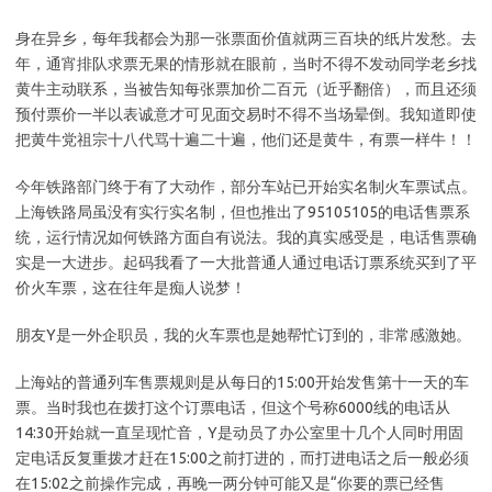
身在异乡，每年我都会为那一张票面价值就两三百块的纸片发愁。去
年，通宵排队求票无果的情形就在眼前，当时不得不发动同学老乡找
黄牛主动联系，当被告知每张票加价二百元（近乎翻倍），而且还须
预付票价一半以表诚意才可见面交易时不得不当场晕倒。我知道即使
把黄牛党祖宗十八代骂十遍二十遍，他们还是黄牛，有票一样牛！！
今年铁路部门终于有了大动作，部分车站已开始实名制火车票试点。
上海铁路局虽没有实行实名制，但也推出了95105105的电话售票系
统，运行情况如何铁路方面自有说法。我的真实感受是，电话售票确
实是一大进步。起码我看了一大批普通人通过电话订票系统买到了平
价火车票，这在往年是痴人说梦！
朋友Y是一外企职员，我的火车票也是她帮忙订到的，非常感激她。
上海站的普通列车售票规则是从每日的15:00开始发售第十一天的车
票。当时我也在拨打这个订票电话，但这个号称6000线的电话从
14:30开始就一直呈现忙音，Y是动员了办公室里十几个人同时用固
定电话反复重拨才赶在15:00之前打进的，而打进电话之后一般必须
在15:02之前操作完成，再晚一两分钟可能又是“你要的票已经售