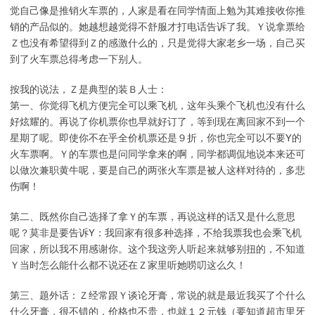
觉自己像是推销火车票的，人家是看在同学情面上勉为其难接收你推
销的产品似的。她越想越觉得不舒服才打电话告诉了我。Ｙ说拿票给
Ｚ也没有希望得到Ｚ的感激什么的，只是觉得大家老乡一场，自己买
到了火车票总得考虑一下别人。
按我的说法，Ｚ是典型的装Ｂ人士：
第一、你觉得飞机方便完全可以乘飞机，这年头乘个飞机也没有什么
好炫耀的。再说了你机票你也早就好订了，等到现在离回家不到一个
星期了呢。即使你不在乎全价机票还是９折，你也完全可以不要Y的
火车票啊。Ｙ的车票也是问同学拿来的啊，同学都调侃地说本来还可
以做次兼职黄牛呢，要是自己的两张火车票是被人这样对待的，多悲
伤啊！
第二、既然你自己选择了拿Ｙ的车票，再说这样的话又是什么意思
呢？莫非是要告诉Y：我回家有很多种选择，不给我票我也会乘飞机
回家，所以我不用感谢你。这个我这旁人听起来就够别扭的，不知道
Ｙ当时怎么能什么都不说还在Ｚ家里听她唠叨这么久！
第三、题外话：Ｚ经常跟Ｙ谈论牙膏，常说的就是最近我买了个什么
什么牙膏，很不错的，价格也不贵，也就１２元钱（要知道超市里牙