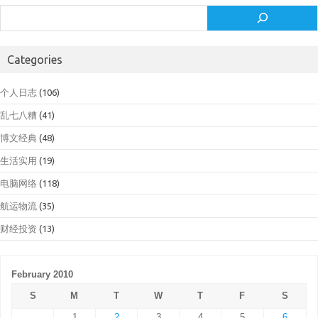
Search
Categories
个人日志
(106)
乱七八糟
(41)
博文经典
(48)
生活实用
(19)
电脑网络
(118)
航运物流
(35)
财经投资
(13)
February 2010
S
M
T
W
T
F
S
1
2
3
4
5
6