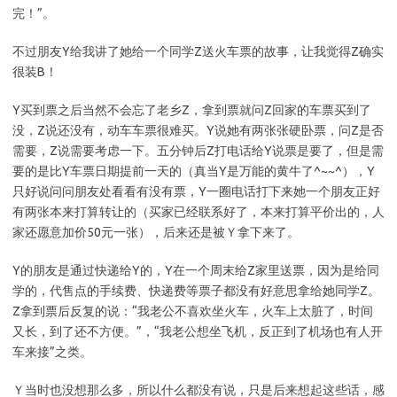
完！”。
不过朋友Y给我讲了她给一个同学Z送火车票的故事，让我觉得Z确实
很装B！
Y买到票之后当然不会忘了老乡Z，拿到票就问Z回家的车票买到了
没，Z说还没有，动车车票很难买。Y说她有两张张硬卧票，问Z是否
需要，Z说需要考虑一下。五分钟后Z打电话给Y说票是要了，但是需
要的是比Y车票日期提前一天的（真当Y是万能的黄牛了^~~^），Y
只好说问问朋友处看看有没有票，Y一圈电话打下来她一个朋友正好
有两张本来打算转让的（买家已经联系好了，本来打算平价出的，人
家还愿意加价50元一张），后来还是被Ｙ拿下来了。
Y的朋友是通过快递给Y的，Y在一个周末给Z家里送票，因为是给同
学的，代售点的手续费、快递费等票子都没有好意思拿给她同学Z。
Z拿到票后反复的说：“我老公不喜欢坐火车，火车上太脏了，时间
又长，到了还不方便。”，“我老公想坐飞机，反正到了机场也有人开
车来接”之类。
Ｙ当时也没想那么多，所以什么都没有说，只是后来想起这些话，感