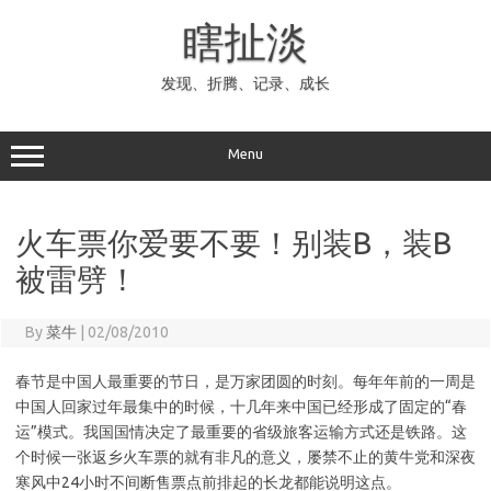
Skip
to
瞎扯淡
content
发现、折腾、记录、成长
Menu
火车票你爱要不要！别装B，装B
被雷劈！
By
菜牛
|
02/08/2010
春节是中国人最重要的节日，是万家团圆的时刻。每年年前的一周是
中国人回家过年最集中的时候，十几年来中国已经形成了固定的“春
运”模式。我国国情决定了最重要的省级旅客运输方式还是铁路。这
个时候一张返乡火车票的就有非凡的意义，屡禁不止的黄牛党和深夜
寒风中24小时不间断售票点前排起的长龙都能说明这点。