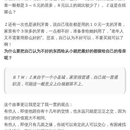
膏一般都是３～５元的居多，８元以上的就比较少了）。Ｚ这是在炫
耀么？
Ｚ还有一次也是谈到牙膏，说自己现在都是用的１０元一支的牙膏，
家里有个３块多的牙膏，一点都不好，准备拿给她妈用了，“老年人
又不需要用那么好的”。悲哀，自己认为不好可以，不要买就可以了
啊！
为什么要把自己认为不好的东西给从小就把最好的都留给自己的母亲
呢？
ＢＴＷ：Ｚ来自于一个小县城，家里很普通，自己就一普通
职员，可能连一般意义上白领都算不上。
这个故事更让我坚定了我一贯的观点：
有些人，即使他跟你有十几年的交情，也永远只能是泛泛之交，因为
你们的价值观大不相同。
有些人，即使只有几面之缘，你就可以肯定此人可以交心，有困难找