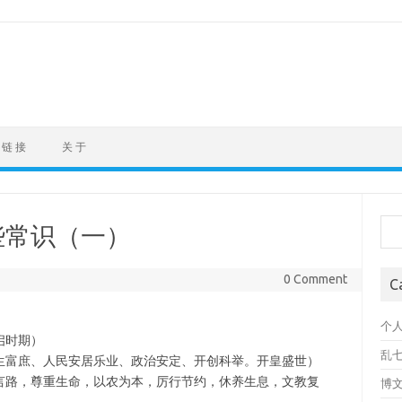
链 接
关 于
Sea
些常识（一）
0 Comment
C
个
启时期）
乱
生富庶、人民安居乐业、政治安定、开创科举。开皇盛世）
广开言路，尊重生命，以农为本，厉行节约，休养生息，文教复
博