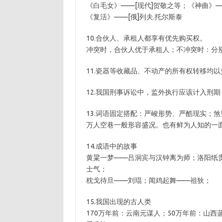
《白毛女》——[现代]贺敬之等；《神曲》—
《复活》——[俄]列夫.托尔斯泰
10.合伙人、承租人都享有优先购买权。
冲突时，合伙人优于承租人；不冲突时：分
11.瓷器等收藏品、不动产的所有权转移均
12.我国刑事诉讼中，监外执行应该计入刑
13.词语固定搭配：严峻形势、严酷现实；
万人空巷一般形容盛况。也有鲜为人知的一
14.成语中的故事
黄粱一梦——吕洞宾与汉钟离为师；洛阳纸
士气；
枕戈待旦——刘琨；闻鸡起舞——祖狄；
15.我国出现的古人类
170万年前：云南元谋人；50万年前：山西