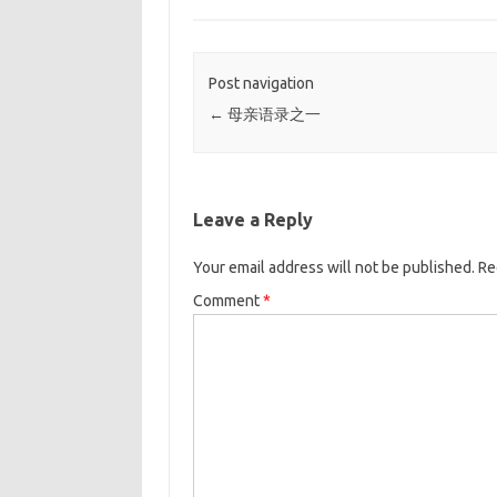
Post navigation
←
母亲语录之一
Leave a Reply
Your email address will not be published.
Re
Comment
*