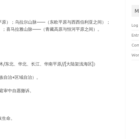
M
平原）；乌拉尔山脉——（东欧平原与西西伯利亚之间）；
Log 
）；喜马拉雅山脉——（青藏高原与恒河平原之间）。
Entr
Com
Wor
/东北、华北、长江、华南平原//[大陆架浅海区]）
民族自治+区域自治）。
在庭审中自愿撤诉。
取生命。