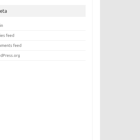
eta
in
ies feed
ments feed
dPress.org