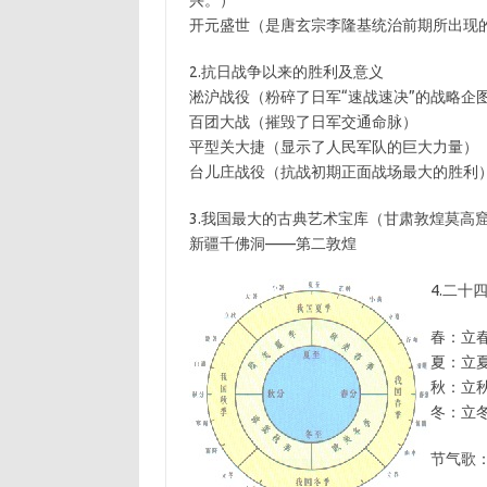
兴。）
开元盛世（是唐玄宗李隆基统治前期所出现
2.抗日战争以来的胜利及意义
淞沪战役（粉碎了日军“速战速决”的战略企
百团大战（摧毁了日军交通命脉）
平型关大捷（显示了人民军队的巨大力量）
台儿庄战役（抗战初期正面战场最大的胜利
3.我国最大的古典艺术宝库（甘肃敦煌莫高窟
新疆千佛洞——第二敦煌
4.二十
春：立
夏：立
秋：立
冬：立
节气歌