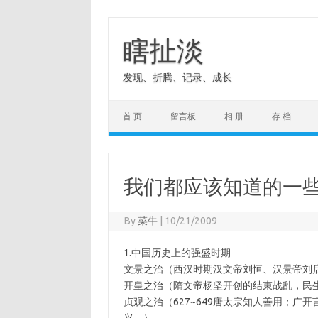
Skip
to
content
瞎扯淡
发现、折腾、记录、成长
首 页
留言板
相 册
存 档
我们都应该知道的一
By
菜牛
|
10/21/2009
1.中国历史上的强盛时期
文景之治（西汉时期汉文帝刘恒、汉景帝刘
开皇之治（隋文帝杨坚开创的结束战乱，民
贞观之治（627~649唐太宗知人善用；