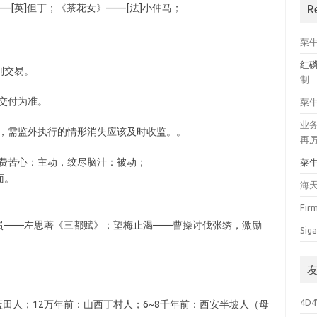
—[英]但丁；《茶花女》——[法]小仲马；
R
菜
红
别交易。
制
以交付为准。
菜
业
期，需监外执行的情形消失应该及时收监。。
再
煞费苦心：主动，绞尽脑汁：被动；
菜
面。
海
Fir
贵——左思著《三都赋》；望梅止渴——曹操讨伐张绣，激励
Siga
4D4
蓝田人；12万年前：山西丁村人；6~8千年前：西安半坡人（母