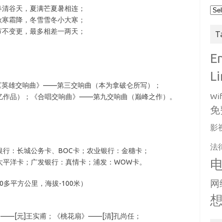
春清谷天，夏满芒夏暑相连；
Arc
秋寒霜降，冬雪雪冬小大寒；
节不变更，最多相差一两天；
T
E
L
《英雄交响曲》——第三交响曲（本为拿破仑所写）；
Wif
忆作品）；《合唱交响曲》——第九交响曲（巅峰之作）。
免
影
法
行：长城公务卡、BOC卡；农业银行：金穗卡；
太平洋卡；广发银行：真情卡；浦发：WOW卡。
网
0多平方公里，海拔-100米）
——[元]王实甫；《桃花扇》——[清]孔尚任；