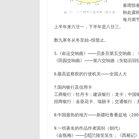
春雨惊
秋处露
每月两
上半年来六廿一，下半年是八廿三。
数九寒冬从冬至始~惊蛰止。
5.《命运交响曲》——贝多芬第五交响曲；
《田园交响曲》——第六交响曲（失聪后回
6.最高监察权的行使机关——全国人大
7.国内银行及信用卡
工商银行：牡丹卡；建设银行：龙卡；中国银
招商银行：金葵花卡、瑞丽卡；交通银行：
8.中国最热的地方——新疆吐鲁番盆地（200
9.一些著名的作品作者国别（朝代）
《金瓶梅》——[清]兰陵笑笑生；《西厢记》