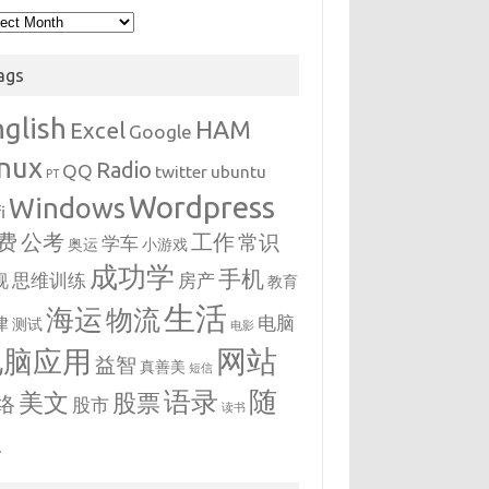
hives
ags
nglish
HAM
Excel
Google
inux
Radio
QQ
twitter
ubuntu
PT
Wordpress
Windows
i
费
公考
工作
常识
学车
奥运
小游戏
成功学
手机
思维训练
房产
视
教育
生活
海运
物流
电脑
律
测试
电影
网站
电脑应用
益智
真善美
短信
随
语录
美文
股票
络
股市
读书
想