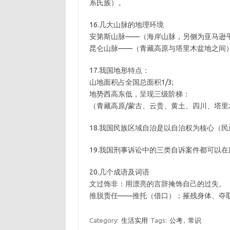
系氏族）。
16.几大山脉的地理环境
安第斯山脉——（海岸山脉，另侧为亚马逊
昆仑山脉——（青藏高原与塔里木盆地之间
17.我国地形特点：
山地面积占全国总面积1/3;
地势西高东低，呈现三级阶梯：
（青藏高原/蒙古、云贵、黄土、四川、塔里木
18.我国民族区域自治是以自治权为核心（
19.我国刑事诉讼中的三类自诉案件都可以
20.几个成语及词语
文过饰非：用漂亮的言辞掩饰自己的过失。
推脱责任——推托（借口）；摧残身体、夺
Category:
生活实用
Tags:
公考
,
常识