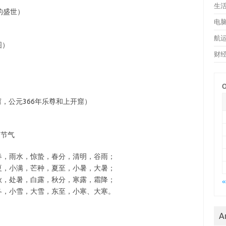
生
的盛世）
电
航
图）
财
）
O
，公元366年乐尊和上开窟）
四节气
春，雨水，惊蛰，春分，清明，谷雨；
夏，小满，芒种，夏至，小暑，大暑；
秋，处暑，白露，秋分，寒露，霜降；
«
冬，小雪，大雪，东至，小寒、大寒。
：
A