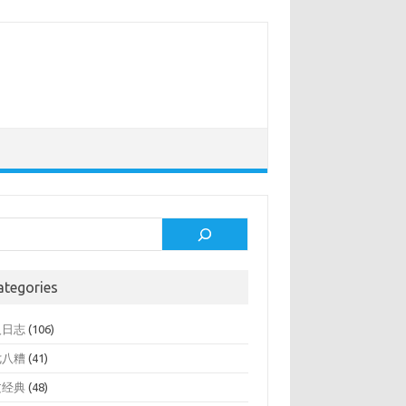
rch
ategories
人日志
(106)
七八糟
(41)
文经典
(48)