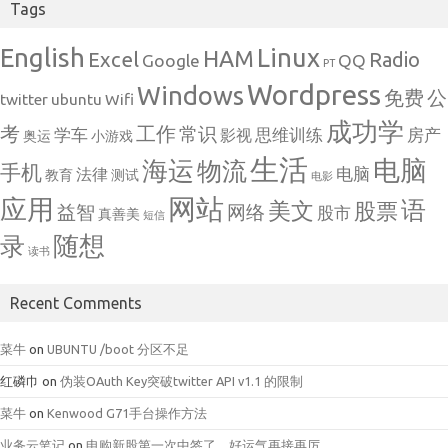
Tags
English
Linux
HAM
Excel
Radio
Google
QQ
PT
Wordpress
Windows
免费
公
twitter
ubuntu
Wifi
成功学
考
工作
常识
学车
思维训练
房产
影视
奥运
小游戏
生活
电脑
海运
物流
手机
电脑
法律
教育
测试
电影
网站
应用
语
美文
股票
益智
网络
股市
真善美
短信
随想
录
读书
Recent Comments
菜牛
on
UBUNTU /boot 分区不足
红磷巾
on
伪装OAuth Key突破twitter API v1.1 的限制
菜牛
on
Kenwood G71手台操作方法
业务云笔记
on
申购新股第一次中签了，好运气再接再厉