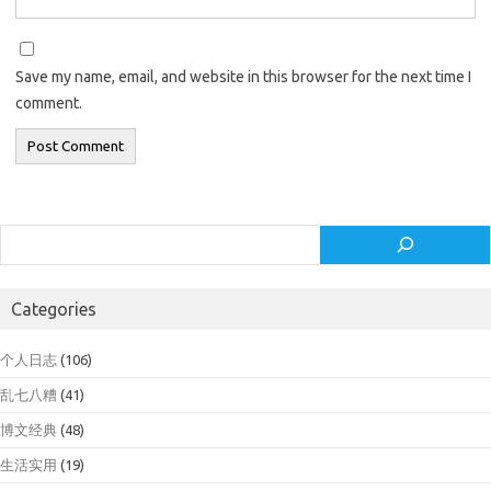
Save my name, email, and website in this browser for the next time I
comment.
Search
Categories
个人日志
(106)
乱七八糟
(41)
博文经典
(48)
生活实用
(19)