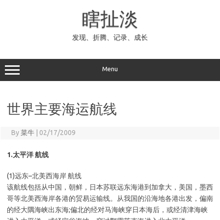
Skip
to
瞎扯淡
content
发现、折腾、记录、成长
Menu
世界主要海运航线
By
菜牛
|
02/17/2009
1.太平洋 航线
(1)远东–北美西海岸 航线
该航线包括从中国，朝鲜，日本苏联远东海港到加拿大，美国，墨西
哥等北美西海岸各港的贸易运输线。从我国的沿海地各港出发，偏南
的经大隅海峡出东海;偏北的经对马海峡穿日本海后，或经清津海峡