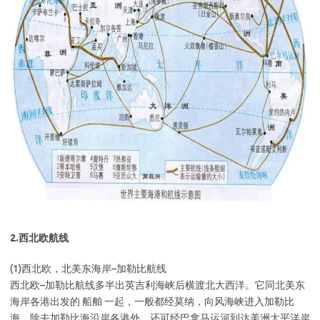
2.西北欧航线
(1)西北欧，北美东海岸–加勒比航线
西北欧–加勒比航线多半出英吉利海峡后横渡北大西洋。它同北美东
海岸各港出发的 船舶 一起，一般都经莫纳，向风海峡进入加勒比
海。除去加勒比海沿岸各港外，还可经巴拿马运河到达美洲太平洋岸