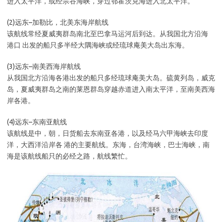
进入太平洋，或经宗谷海峡，穿过鄂霍茨克海进入北太平洋。
(2)远东–加勒比，北美东海岸航线
该航线常经夏威夷群岛南北至巴拿马运河后到达。从我国北方沿海
港口 出发的船只多半经大隅海峡或经琉球庵美大岛出东海。
(3)远东–南美西海岸航线
从我国北方沿海各港出发的船只多经琉球庵美大岛。硫黄列岛，威克
岛，夏威夷群岛之南的莱恩群岛穿越赤道进入南太平洋，至南美西海
岸各港。
(4)远东–东南亚航线
该航线是中，朝，日货船去东南亚各港，以及经马六甲海峡去印度
洋，大西洋沿岸各 港的主要航线。东海，台湾海峡，巴士海峡，南
海是该航线船只的必经之路，航线繁忙。