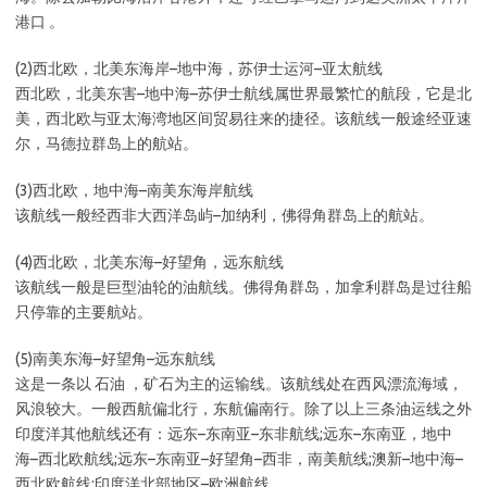
港口 。
(2)西北欧，北美东海岸–地中海，苏伊士运河–亚太航线
西北欧，北美东害–地中海–苏伊士航线属世界最繁忙的航段，它是北
美，西北欧与亚太海湾地区间贸易往来的捷径。该航线一般途经亚速
尔，马德拉群岛上的航站。
(3)西北欧，地中海–南美东海岸航线
该航线一般经西非大西洋岛屿–加纳利，佛得角群岛上的航站。
(4)西北欧，北美东海–好望角，远东航线
该航线一般是巨型油轮的油航线。佛得角群岛，加拿利群岛是过往船
只停靠的主要航站。
(5)南美东海–好望角–远东航线
这是一条以 石油 ，矿石为主的运输线。该航线处在西风漂流海域，
风浪较大。一般西航偏北行，东航偏南行。除了以上三条油运线之外
印度洋其他航线还有：远东–东南亚–东非航线;远东–东南亚，地中
海–西北欧航线;远东–东南亚–好望角–西非，南美航线;澳新–地中海–
西北欧航线;印度洋北部地区–欧洲航线。