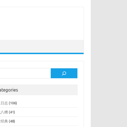
rch
ategories
人日志
(106)
七八糟
(41)
文经典
(48)