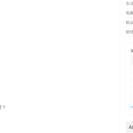
生
电
航
财
S
«
是？
A