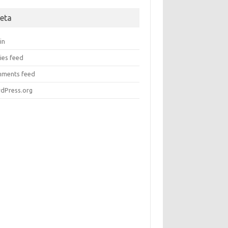
eta
in
ies feed
ments feed
dPress.org