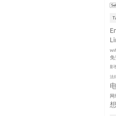
Arc
T
E
L
Wif
免
影
法
网