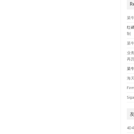
R
菜
红
制
菜
业
再
菜
海
Fir
Siga
4D4