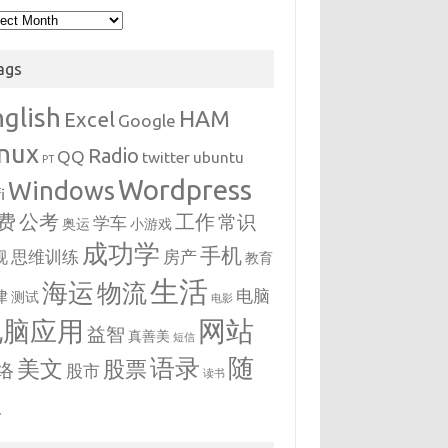
hives
ags
nglish
HAM
Excel
Google
inux
Radio
QQ
twitter
ubuntu
PT
Wordpress
Windows
i
费
公考
工作
常识
学车
奥运
小游戏
成功学
手机
思维训练
房产
视
教育
生活
海运
物流
电脑
律
测试
电影
网站
电脑应用
益智
真善美
短信
随
语录
美文
股票
络
股市
读书
想