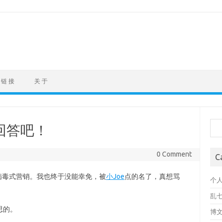
链 接
关 于
Sea
回答吧！
0 Comment
C
病毒式营销。我也终于没能幸免，被
小Joe
点的名了，真想骂
个
乱
思的。
博