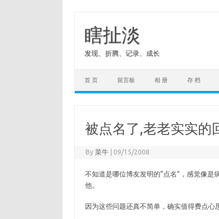
Skip
to
content
瞎扯淡
发现、折腾、记录、成长
首 页
留言板
相 册
存 档
被点名了,老老实实的
By
菜牛
|
09/15/2008
不知道是哪位博友发明的“点名”，感觉像是
他。
因为这些问题还真不简单，确实值得费点心