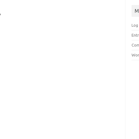
M
?
Log 
Entr
Com
Wor