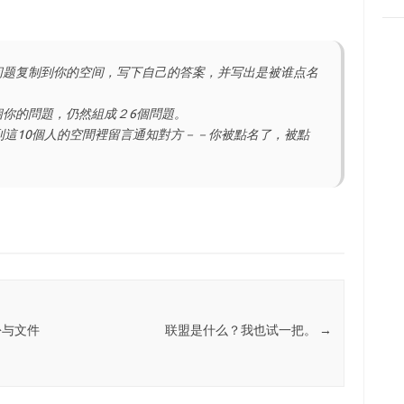
问题复制到你的空间，写下自己的答案，并写出是被谁点名
個你的問題，仍然組成２6個問題。
，到這10個人的空間裡留言通知對方－－你被點名了，被點
份与文件
联盟是什么？我也试一把。
→