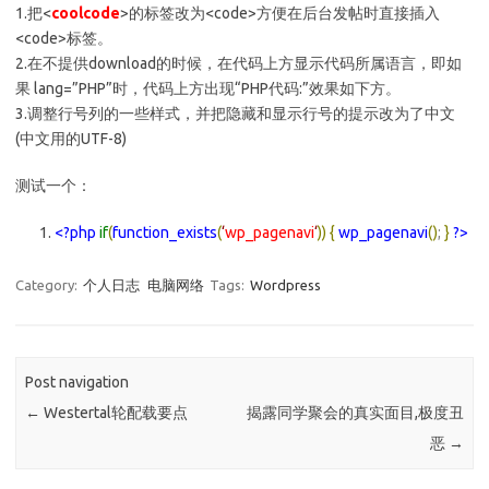
1.把<
coolcode
>的标签改为<code>方便在后台发帖时直接插入
<code>标签。
2.在不提供download的时候，在代码上方显示代码所属语言，即如
果 lang=”PHP”时，代码上方出现“PHP代码:”效果如下方。
3.调整行号列的一些样式，并把隐藏和显示行号的提示改为了中文
(中文用的UTF-8)
测试一个：
<?php
if
(
function_exists
(
‘
wp_pagenavi
‘
))
{
wp_pagenavi
()
;
}
?>
Category:
个人日志
电脑网络
Tags:
Wordpress
Post navigation
←
Westertal轮配载要点
揭露同学聚会的真实面目,极度丑
恶
→