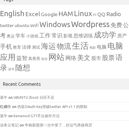
English
Linux
HAM
Excel
Radio
Google
QQ
PT
Wordpress
Windows
免费
公
twitter
ubuntu
Wifi
成功学
考
工作
常识
学车
思维训练
房产
影视
奥运
小游戏
生活
电脑
海运
物流
手机
电脑
法律
教育
测试
电影
网站
应用
语
美文
股票
益智
网络
股市
真善美
短信
随想
录
读书
Recent Comments
菜牛
on
UBUNTU /boot 分区不足
红磷巾
on
伪装OAuth Key突破twitter API v1.1 的限制
菜牛
on
Kenwood G71手台操作方法
业务云笔记
on
申购新股第一次中签了，好运气再接再厉