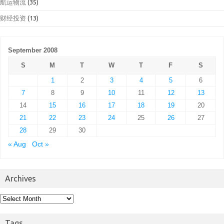
航运物流
(35)
财经投资
(13)
September 2008
S
M
T
W
T
F
S
1
2
3
4
5
6
7
8
9
10
11
12
13
14
15
16
17
18
19
20
21
22
23
24
25
26
27
28
29
30
« Aug
Oct »
Archives
Archives
Tags