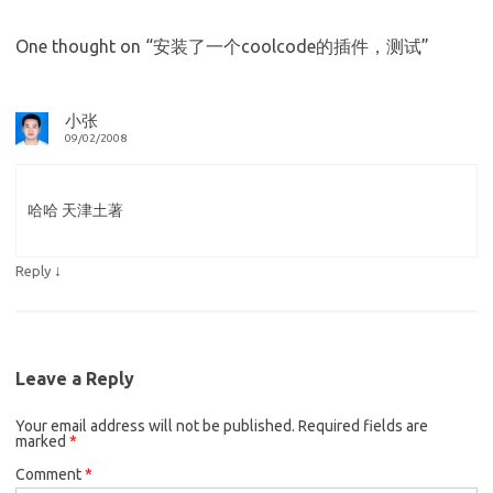
One thought on “
安装了一个coolcode的插件，测试
”
小张
09/02/2008
哈哈 天津土著
↓
Reply
Leave a Reply
Your email address will not be published.
Required fields are
marked
*
Comment
*