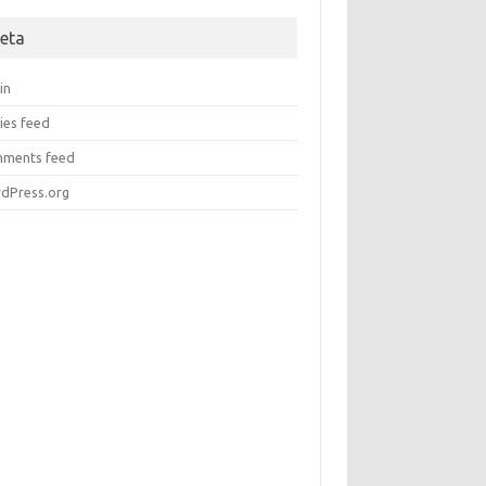
eta
in
ies feed
ments feed
dPress.org