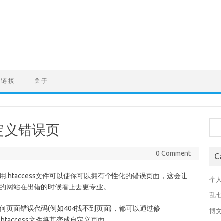
链 接
关 于
Sea
自定义错误页
0 Comment
C
用.htaccess文件可以使你可以拥有个性化的错误页面，这会让
个
的网站在出错的时候看上去更专业。
乱
何页面错误代码(例如404找不到页面)，都可以通过修
博
.htaccess文件将其变成自定义页面。