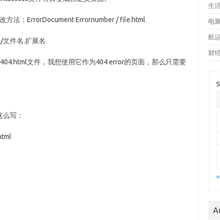
生
方法：ErrorDocument Errornumber / file.html
电
航
录名/文件名.扩展名
财
4.html文件，我想使用它作为404 error的页面，那么只需要
S
这么写：
tml
«
A