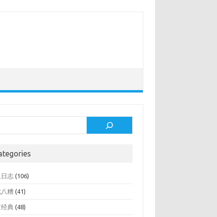
rch
ategories
人日志
(106)
七八糟
(41)
文经典
(48)