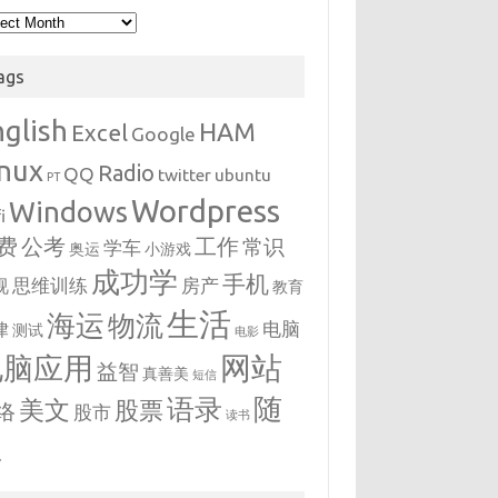
hives
ags
nglish
HAM
Excel
Google
inux
Radio
QQ
twitter
ubuntu
PT
Wordpress
Windows
i
费
公考
工作
常识
学车
奥运
小游戏
成功学
手机
思维训练
房产
视
教育
生活
海运
物流
电脑
律
测试
电影
网站
电脑应用
益智
真善美
短信
随
语录
美文
股票
络
股市
读书
想