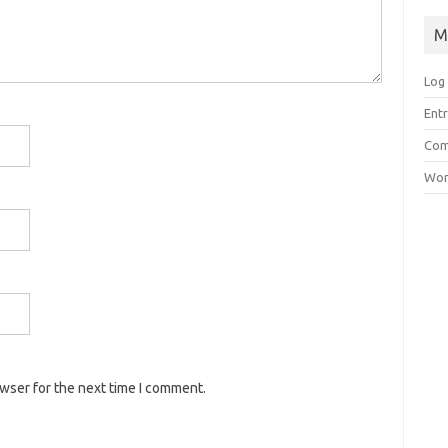
M
Log 
Entr
Com
Wor
owser for the next time I comment.