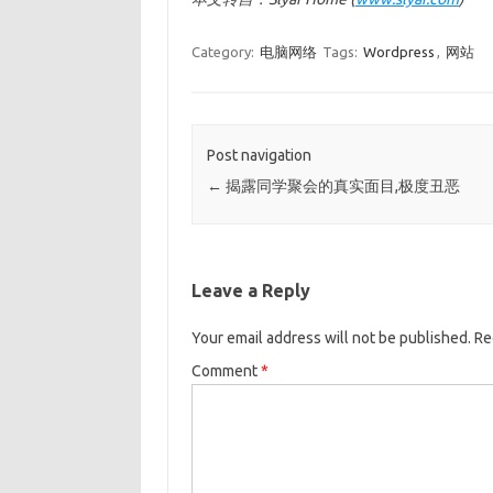
Category:
电脑网络
Tags:
Wordpress
,
网站
Post navigation
←
揭露同学聚会的真实面目,极度丑恶
Leave a Reply
Your email address will not be published.
Re
Comment
*