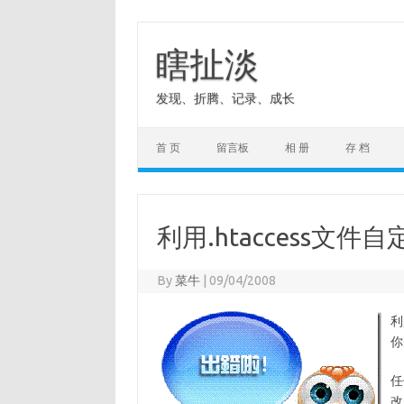
Skip
to
content
瞎扯淡
发现、折腾、记录、成长
首 页
留言板
相 册
存 档
利用.htaccess文件
By
菜牛
|
09/04/2008
利
你
任
改