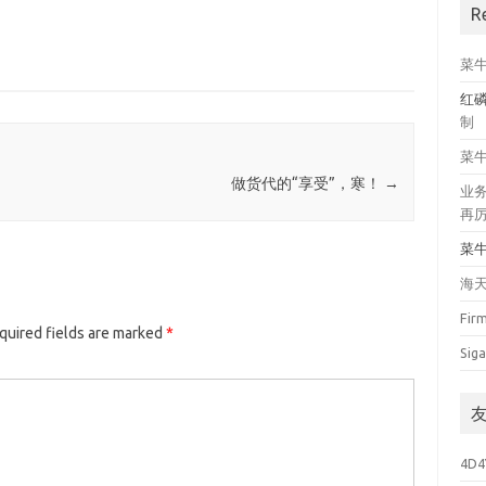
R
菜
红
制
菜
做货代的“享受”，寒！
→
业
再
菜
海
Fir
quired fields are marked
*
Siga
4D4