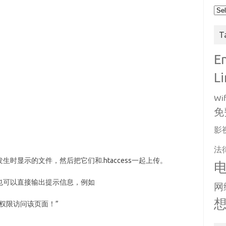
Arc
T
E
L
Wif
免
影
法
时显示的文件，然后把它们和.htaccess一起上传。
也可以直接输出提示信息，例如
网
您没有权限访问该页面！”