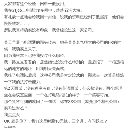
大家都有这个经验，网申一般没用。
我在51job上申请过n多网申，统统石沉大海。
有礼貌一点地会给我回一封信，说我的资料已经到了数据库，他们会
慢慢核对。。。
所以我真得确实没有印象，我曾经投过这一家公司。
某天早晨当电话通的那头传来，她是某某名气很大的公司的HR的时
候，我确实是呆了。
因为我根本不记得我投过什么职位。
我一路支支吾吾的，居然她也没说什么特别的，最后报了一个很远很
远的地方的地址，叫我明天去面试。
我挂了电话以后想，这种公司我是肯定没戏的，那就去一次算是锻炼
一下我的抗打击能力。
第2天面试，没有程序考卷，没有英语面试，什么都没有。两个经理
坐在会议室里面，一个在打电话很忙的样子，一个笑容可掬。
那个笑容可掬的就问了一句话，你在XX公司（就是那个相机公司）
实习过对么？
我点点头
OK, 就是你了，我们这里时薪10元钱，三个月，有问题么？
没问题。