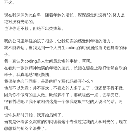
不火。
现在我深深为此自卑，随着年龄的增长，深深感觉到没有*的努力是
绝对没有光彩的。
也许你还不赖，但绝不出类拔萃。
我的公司里年轻的孩子很多，让我切实的感受到年轻的活力，
我不能表达，当我见到一个大男生coding的时候居然眉飞色舞着的样
子。
我一直认为coding是人世间最悲惨的事情，呵呵。
在看到一张张精神饱满的年轻的脸孔，长指在键盘上敲打怡然自乐的
样子。我真地感到很惭愧。
我偶尔也会问同事，是装的吧？写代码很开心么？
他却不以为意：并不喜欢，不喜欢的人多了去了，但还是不得不做。
因为你不做有的是人做。既然躲不了，那就坦然一点，去享受它。
很有哲理吧？我不敢相信这是一个像我这般年纪的人说出的话。呵
呵。
也许从那时开始，我开始后悔了。
当初是怀着多么沉重的郁闷读着这个专业过完我的大学时光的，现在
想想我的郁闷全浪费了。