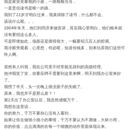
我是家里受重视的小孩，一路顺顺当当，
一直坚信读书是唯一的路。
我到了22岁才明白过来，我真得除了读书，什么都不会。
该说什么呢。。。
2004年冬天，他们到同济来做宣讲，其实我心里明白，他们根本就
没有要招这么多人。
可是即便如此，场面还是摆得很大，一幅要招几百人的腔调。
我冷眼旁观着，心里想，何必呢，知道你钱多，别来玩弄我们这些可
怜人啊。
居然有人叫我，我在公司里不经常能见得到的高级经理。
他冲我笑了笑，你要应聘不需要到这里来啊，明天到我办公室来好
了。
我愣了半天，头一次晚上很没面子的失眠了。
原来，我也并不是那么差？！
第2天出了办公室以后，我忽然感慨万千，
我想在这里说，
你的努力，千万不要担心没有人看到，
如果让你去做很小很小的事情，千万不要认为不屑做，大材小用，
你的价值，点点滴滴的在每一个细微的动作里面体现出来。