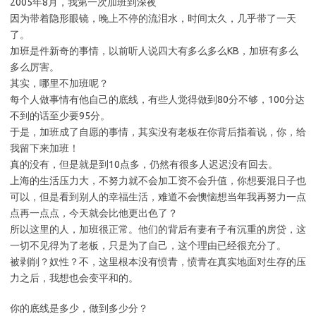
2005年8月，我第一次加班到深夜
因为带着隐形眼镜，晚上不停的流泪水，时间太久，几乎带了一天
了。
加班是件新奇的事情，以前听人说四大有多么多么KB，加班有多么
多么厉害。
其实，哪里不加班呢？
每个人做事情有他自己的底线，有些人觉得做到80分不够，100分达
不到的话至少要95分。
于是，加班成了自愿的事情，其实没有老板在你背后指着说，你，给
我留下来加班！
真的没有，但是就是到10点多，仍然有很多人迟迟没有回去。
上海的生活压力大，不努力就不会加工资不会升值，你想要混日子也
可以，但是看到别人的幸福生活，难道不会懊恼想当年我再努力一点
点再一点点，今天就会比他更出色了？
所以这里的人，加班很正常。他们的背后有妻有子有沉重的房贷，这
一切不见得为了老板，只是为了自己，这个理由已经很充分了。
被剥削？奴性？不，这里根本没有愤青，愤青在真实地面对生存的压
力之后，我想也会变平和的。
你的底线是多少，做到多少分？