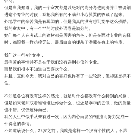
郁闷。
但是当我知道，我的三个室友都是以绝对的高分考进同济并且被调剂
进这个专业的时候，我把我所有的不满都小心翼翼的收藏了起来。
外地学生的辛苦我是有耳闻的，但是我真的没有想到竞争这么残酷。
我的室友中，有一个**的时候外语卷是满分的。
她们每个人在考试上的建树都是厉害的角色，但是在面对专业的选择
时，都跟我一样彷徨无知。最后白白的扼杀了潜藏在身上的特质。
我们这一行4个女生，
最痛苦的事情并不是在于我们没有选到心仪的专业。
而是我们根本不知道自己喜欢什么。
并且，直到今天，我对自己的喜好也许有了一些轮廓，但却还是抓不
住。
不知道各位有没有这样的感觉，就是对什么都没有什么特别的兴趣，
但是如果老师或者谁谁谁让你做什么，也还是乖乖的去做，做的质量
也不错。仅仅这样而已。
我的人生中似乎从未有过一次，因为内心而发的*碰撞而努力完成一
件得意的事情。
不知道该说什么，22岁之前，我就是这样一个没有个性的人，不温