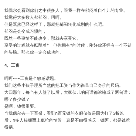
我偶尔会看到你们之中很多人，跟我一样在郁闷着自个儿的专业。
我觉得大多数人都郁闷，呵呵。
但是既然已经这样了，那就把郁闷转化成别的什么吧。
郁闷是会变成习惯的，
既然一些事情不能改变，那就去享受它。
享受的过程就在酝酿着*，但你拥有*的时候，刚好你还拥有一个不错
的头脑。那么你一定会成功的。
4。工资
呵呵~~~工资是个敏感话题。
我们这些小孩子理所当然的把工资当作为衡量自己身价的尺码。
大四那年，每当有人签了以后，大家伙儿的问话都浓缩成了两句话：
哪？多少钱？
是啊，钱很重要。
当我偶尔去一下百盛，看到n百元钱的衣服仅仅是因为打了5折以
后，n多人簇拥而上疯抢的情景，真是不由得感叹，钱阿，都是钱惹
得祸。