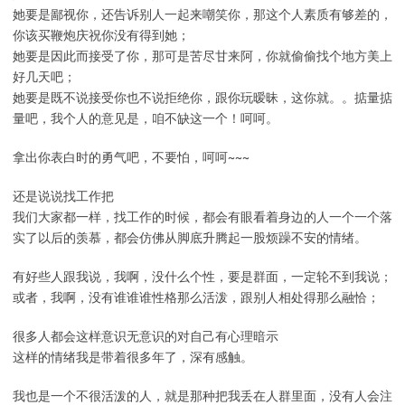
她要是鄙视你，还告诉别人一起来嘲笑你，那这个人素质有够差的，
你该买鞭炮庆祝你没有得到她；
她要是因此而接受了你，那可是苦尽甘来阿，你就偷偷找个地方美上
好几天吧；
她要是既不说接受你也不说拒绝你，跟你玩暧昧，这你就。。掂量掂
量吧，我个人的意见是，咱不缺这一个！呵呵。
拿出你表白时的勇气吧，不要怕，呵呵~~~
还是说说找工作把
我们大家都一样，找工作的时候，都会有眼看着身边的人一个一个落
实了以后的羡慕，都会仿佛从脚底升腾起一股烦躁不安的情绪。
有好些人跟我说，我啊，没什么个性，要是群面，一定轮不到我说；
或者，我啊，没有谁谁谁性格那么活泼，跟别人相处得那么融恰；
很多人都会这样意识无意识的对自己有心理暗示
这样的情绪我是带着很多年了，深有感触。
我也是一个不很活泼的人，就是那种把我丢在人群里面，没有人会注