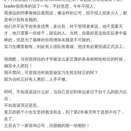
leader很简单的说了一句，不好意思，今年不招人。
我身边的同事偷偷拉着我说，像这样的公司，招不招人招多少人，都
是有计划有名额的。
他们并不在乎你有多优秀，多出色，对于管理者来说，他不需要天
才，他只需要一些肯干，踏实的人。当然，你最好是这批应征者中最
棒的，但是为了最棒的你而增加名额是不可能的。
实习生哪里都有，到处有人排队抢着做。他没有必要招成正式员工。
很残酷，当你觉得你的才华被这么多迂腐的条条框框给框住的时候，
确实令人抓狂！
我不禁问，可是我当时就是做实习生然后转正的阿？
因为当时正好有人离职，人手不够。
呵呵。不知道该说什么好，当自己意识到幸运多过于自个儿的能力以
后，
不知道该哭还是笑。
复旦的那个小女生坚持着没有走，到了第2年春天终于是熬不住了，
走了。
之后去了一家咨询公司，但愿她的路一切都好！