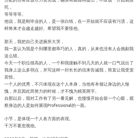
分配的任务应该尽力去完成，确实有困难再提出，不应该一开始就推
托，
等等等等。
他说，我是刚毕业的人，是一张白纸，在一开始就不应该有污渍，这
样将来才会越走越好。希望我不要怪他。
那天，我把自己关进厕所大哭，
我一直认为我是个到哪里都乖巧的人，真的，从来也没有人会挑剔我
这么错。
今天一个职位很高的人，一个和我接触不到几天的人就一口气说出了
我身上这么多弱点，并写这样一封长长的信来告诫我，简直让我受宠
若惊。
一个人的优秀，不只体现在这个人本身，当他有本领让身边的人惭
愧，并且因此而努力的时候，才不愧为精英两字。
自那以后，我对工作有了另一番见解，也慢慢开始会留一个心眼，观
察身边的人是如何展现Professional的一面。
小节，是体现一个人各方面的表现。
千万不要忽视他。