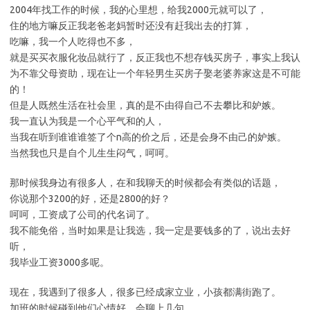
2004年找工作的时候，我的心里想，给我2000元就可以了，
住的地方嘛反正我老爸老妈暂时还没有赶我出去的打算，
吃嘛，我一个人吃得也不多，
就是买买衣服化妆品就行了，反正我也不想存钱买房子，事实上我认
为不靠父母资助，现在让一个年轻男生买房子娶老婆养家这是不可能
的！
但是人既然生活在社会里，真的是不由得自己不去攀比和妒嫉。
我一直认为我是一个心平气和的人，
当我在听到谁谁谁签了个n高的价之后，还是会身不由己的妒嫉。
当然我也只是自个儿生生闷气，呵呵。
那时候我身边有很多人，在和我聊天的时候都会有类似的话题，
你说那个3200的好，还是2800的好？
呵呵，工资成了公司的代名词了。
我不能免俗，当时如果是让我选，我一定是要钱多的了，说出去好
听，
我毕业工资3000多呢。
现在，我遇到了很多人，很多已经成家立业，小孩都满街跑了。
加班的时候碰到他们心情好，会聊上几句，