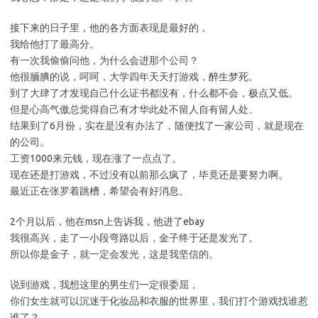
接下来的日子里，他的各方面表现是最好的，
我给他打了最高分。
有一次我偷偷问他，为什么会进那个公司？
他很腼腆的说，呵呵，大学四年天天打游戏，醉生梦死。
到了大肆了才发现自己什么证书都没有，什么都不会，极点又低。
但是心高气傲总觉得自己有才华此处不留人自有留人处。
结果到了6月份，实在是没有办法了，随便找了一家公司，就是现在
的公司。
工资1000来元钱，现在涨了一点点了。
现在还是打游戏，不过没有以前那么疯了，毕竟还是要努力啊。
最近正在张罗着跳槽，希望会有好消息。
2个月以后，他在msn上告诉我，他进了ebay
我很高兴，走了一小段弯路以后，金子终于还是发光了。
所以你是金子，就一定会发光，这是我坚信的。
说到游戏，我想这里的男生们一定很委屈，
你们女生就可以沉迷于化妆品和衣服的世界里，我们打个游戏找谁惹
谁了？