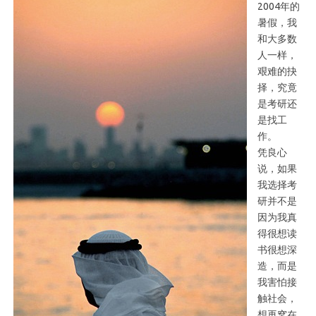
2004年的
暑假，我
和大多数
人一样，
艰难的抉
择，究竟
是考研还
是找工
作。
凭良心
说，如果
我选择考
研并不是
因为我真
得很想读
书很想深
造，而是
我害怕接
触社会，
想再窝在