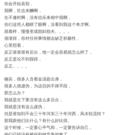
你会开始哀怨，
我啊，壮志未酬啊，
生不逢时啊，没有伯乐来相中我啊，
你们这些人都瞎了眼啊，没看到我这个奇才啊。
就着样，慢慢变成怨妇怨夫。。。。
渐渐得，你对任何事情都会缺乏积极性，
心里想着，
反正谁谁谁有后台，他一定会容易就怎么样了，
反正是论不到我得，
反正。。。。
确实，很多人含着金汤匙出身，
很多人很虚伪，为达目的不择手段，
那怎么办？
我就是生下莱没有这么多后台，
我就是没有这么虚伪，
但是谁知到不会三十年河东三十年河西，风水轮流转？
那我跟他们比什么？有什么好比得。
这个时候，一定要心平气和，一定要告诉自己，
他们已经没有被你列做竞争对象了，