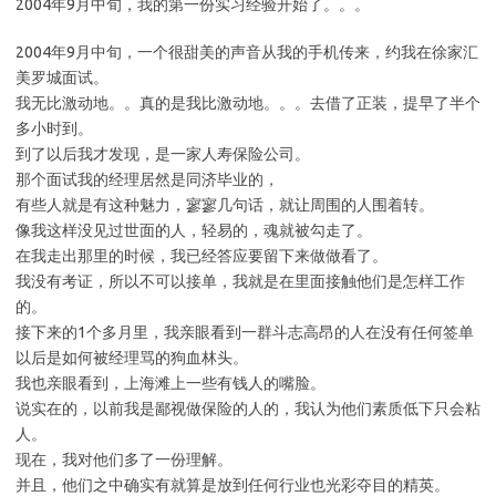
2004年9月中旬，我的第一份实习经验开始了。。。
2004年9月中旬，一个很甜美的声音从我的手机传来，约我在徐家汇
美罗城面试。
我无比激动地。。真的是我比激动地。。。去借了正装，提早了半个
多小时到。
到了以后我才发现，是一家人寿保险公司。
那个面试我的经理居然是同济毕业的，
有些人就是有这种魅力，寥寥几句话，就让周围的人围着转。
像我这样没见过世面的人，轻易的，魂就被勾走了。
在我走出那里的时候，我已经答应要留下来做做看了。
我没有考证，所以不可以接单，我就是在里面接触他们是怎样工作
的。
接下来的1个多月里，我亲眼看到一群斗志高昂的人在没有任何签单
以后是如何被经理骂的狗血林头。
我也亲眼看到，上海滩上一些有钱人的嘴脸。
说实在的，以前我是鄙视做保险的人的，我认为他们素质低下只会粘
人。
现在，我对他们多了一份理解。
并且，他们之中确实有就算是放到任何行业也光彩夺目的精英。