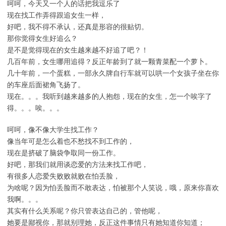
呵呵，今天又一个人的话把我逗乐了
现在找工作弄得跟追女生一样，
好吧，我不得不承认，还真是形容的很贴切。
那你觉得女生好追么？
是不是觉得现在的女生越来越不好追了吧？！
几百年前，女生哪用追得？反正年龄到了就一颗青菜配一个萝卜。
几十年前，一个蛋糕，一部永久牌自行车就可以哄一个女孩子坐在你
的车座后面裙角飞扬了。
现在。。。我听到越来越多的人抱怨，现在的女生，怎一个唉字了
得。。。唉。。。
呵呵，像不像大学生找工作？
像当年可是怎么着也不愁找不到工作的，
现在是挤破了脑袋争取同一份工作。
好吧，那我们就用谈恋爱的方法来找工作吧，
有很多人恋爱失败败就败在怕丢脸，
为啥呢？因为怕丢脸而不敢表达，怕被那个人笑说，哦，原来你喜欢
我啊。。。
其实有什么关系呢？你只管表达自己的，管他呢，
她要是鄙视你，那就别理她，反正这件事情只有她知道你知道；