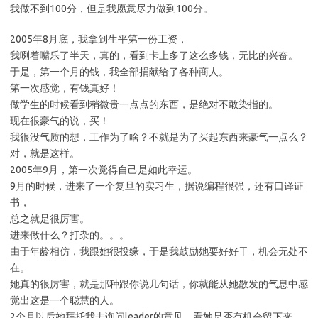
我做不到100分，但是我愿意尽力做到100分。
2005年8月底，我拿到生平第一份工资，
我咧着嘴乐了半天，真的，看到卡上多了这么多钱，无比的兴奋。
于是，第一个月的钱，我全部捐献给了各种商人。
第一次感觉，有钱真好！
做学生的时候看到稍微贵一点点的东西，是绝对不敢染指的。
现在很豪气的说，买！
我很没气质的想，工作为了啥？不就是为了买起东西来豪气一点么？
对，就是这样。
2005年9月，第一次觉得自己是如此幸运。
9月的时候，进来了一个复旦的实习生，据说编程很强，还有口译证
书，
总之就是很厉害。
进来做什么？打杂的。。。
由于年龄相仿，我跟她很投缘，于是我鼓励她要好好干，机会无处不
在。
她真的很厉害，就是那种跟你说几句话，你就能从她散发的气息中感
觉出这是一个聪慧的人。
2个月以后她拜托我去询问leader的意见，看她是否有机会留下来。