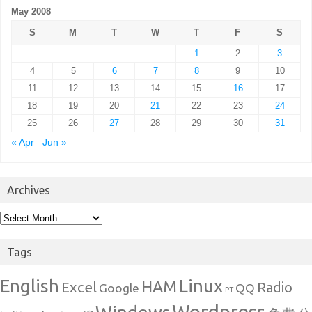
May 2008
S
M
T
W
T
F
S
1
2
3
4
5
6
7
8
9
10
11
12
13
14
15
16
17
18
19
20
21
22
23
24
25
26
27
28
29
30
31
« Apr
Jun »
Archives
Archives
Tags
English
Linux
HAM
Excel
Radio
Google
QQ
PT
Wordpress