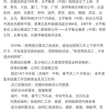
司。在随后的近10年里，太平船务（中国）陆续设立了上海、天
津、青岛、大连、厦门、宁波、广州、深圳和南京9家分公司，以及
杭州、福州、石家庄、郑州、温州、西安、烟台、顺德、武汉、汕
头、义乌、重庆和南沙13个代表处。太平船务（中国）的分公司及
代表处共拥有中国、港澳台及外籍雇员超过400名。2001年，太平船
务在上海注册成立了第二家独资公司——太平集运服务（中国）有限
公司，从事仓储、分拨等物流相关业务。
10.YML：阳明很注重员工的成长，据说在阳明工作上下班不用
打卡，不知道是否真的如此， 照阳明的话说，“有优秀的员工，才有
进步的阳明”。
待遇也比较爽，至少他们人力资源管理是这样宣称的：
优厚的薪酬，让同仁无後顾之忧
.固定14个月年薪（含端午、中秋、春节共二个月奖金） 依年度
盈余提拨工作贡献奖金及员工红利
.员工持股信托－定额补助购买公司股票
.优於法令的退休、抚恤制度
.端午、中秋、春节三节礼金、劳动节礼金、生日礼金
完善的福利：鼓励同仁工作、家庭、休闲能获得均衡发展
.设立福利委员会，由同仁组成登山、摄影、瑜珈、保龄球、烹