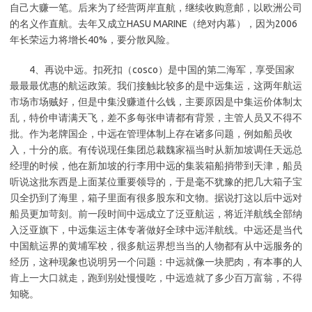
自己大赚一笔。后来为了经营两岸直航，继续收购意邮，以欧洲公司
的名义作直航。去年又成立HASU MARINE（绝对内幕），因为2006
年长荣运力将增长40%，要分散风险。
4、再说中远。扣死扣（cosco）是中国的第二海军，享受国家
最最最优惠的航运政策。我们接触比较多的是中远集运，这两年航运
市场市场贼好，但是中集没赚道什么钱，主要原因是中集运价体制太
乱，特价申请满天飞，差不多每张申请都有背景，主管人员又不得不
批。作为老牌国企，中远在管理体制上存在诸多问题，例如船员收
入，十分的底。有传说现任集团总裁魏家福当时从新加坡调任天远总
经理的时候，他在新加坡的行李用中远的集装箱船捎带到天津，船员
听说这批东西是上面某位重要领导的，于是毫不犹豫的把几大箱子宝
贝全扔到了海里，箱子里面有很多股东和文物。据说打这以后中远对
船员更加苛刻。前一段时间中远成立了泛亚航运，将近洋航线全部纳
入泛亚旗下，中远集运主体专著做好全球中远洋航线。中远还是当代
中国航运界的黄埔军校，很多航运界想当当的人物都有从中远服务的
经历，这种现象也说明另一个问题：中远就像一块肥肉，有本事的人
肯上一大口就走，跑到别处慢慢吃，中远造就了多少百万富翁，不得
知晓。