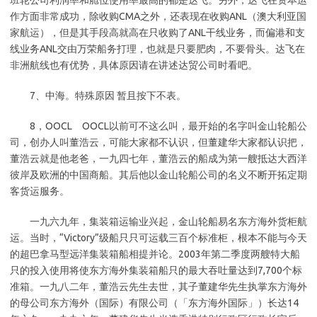
班轮公司利润率和舱位使用率最高的都是达飞。另外，达飞在资本运
作方面非常成功，除收购CMA之外，还表现在收购ANL（澳大利亚国
家航运），但是其手段高就高在只收购了ANL干线业务，而偏港和支
线业务ANL交由万荣船务打理，也就是只要肥肉，不要骨头。达飞在
非洲航线也有优势，具体原因请在讲述达贸公司时看吧。
7、中海。特殊原因 暂且按下不表。
8，OOCL OOCL以前可不这么叫，最开始的名字叫金山轮船公
司，创办人叫董浩云，可能大家都不认识，但董建华大家都认识把，
董浩云就是他老爸，一九四七年，董浩云的船成为第一艘抵达大西洋
彼岸及欧洲的中国商船。其后他以金山轮船公司的名义不断开拓定期
客货运服务。
一九六九年，集装箱运输业兴起，金山轮船易名东方海外货柜航
运。当时，“Victory”级船只只可运载三百个标准柜，根本不能与今天
的超巴拿马型远洋集装箱船相提并论。2003年第二季度两艘特大船
只的投入使用将使东方海外集装箱船只的最大吞吐量达到7,700个标
准箱。一九八二年，董浩云先生去世，其子董建华先生执掌东方海外
的母公司东方海外（国际）有限公司（「东方海外国际」）长达14