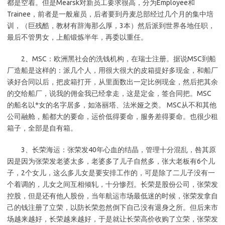
都是空着。但是Mearsk对新员工要求很高，分为Employee和
Trainee，前者是一般雇员，后者要到丹麦总部经过几个月的集中培
训，（巨残酷，教材有辞海那么厚，3本）然后派到世界各地任职，
最后不管男女，上船锻炼半年，再委以重任。
2、MSC：欧洲黑社会的洗钱机构，在瑞士注册。据说MSC到船
厂造船是这样的：派几个人，用很大很大的皮箱提好多现金，和船厂
谈好合同以后，把皮箱打开，从里面数出一定比例现金，然后把其余
的交给船厂，说我的佣金我已经拿走，这是定金，签合同把。MSC
的船名以*女的名字居多，如洛丽塔、法米娅之类。 MSC从不和其他
公司融舱，船都大的要命，运价低得要命，服务差得要命。也很少租
箱子，全部是自有箱。
3、长荣海运：张荣发40年心血的结晶，管理十分混乱，咎其原
因是因为张荣发老婆太多，老婆多了儿子自然多，张大老板有6个儿
子，2个女儿，这么多儿女是要安排工作的，可是除了二儿子没有一
个着调的，儿女之间互相倾轧，十分惨烈。长荣是股份公司，张荣发
控股，但是还有他人股份，当年航运市场最低迷的时候，张荣发拿自
己的钱注册了立荣，以防长荣忽然倒下自己没有退身之所。但后来市
场越来越好，长荣越来越好，于是就让长荣高价收购了立荣，张荣发