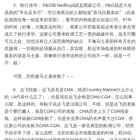
5、铁行渣华： P&O和 Nedlloyd原是两家公司，P&O就是大名
鼎鼎的“半岛及东方”，学过海商法的人都知道“喜马拉雅条款” （此条
款就因在每一份提单的背面），最早的判例就是出自该公司。97年
的时候（好像，大概是这时间），两家公司把集装箱业务拿出来合资
成立了铁行渣华。这家公司秉承欧洲工艺一贯的稳健作风，虽无可圈
可点之处，但也没有让人深恶痛绝的缺点，不像马士基那样有天生的
优越感，一切规则必须服从自己，其实呢，航运市场低迷的时候赔得
最多的就是马士基。而像铁行渣华这样的公司则不一样，就是一个
字：稳！
可惜，仍然被马士基收购了～～
6、达飞轮船：达飞原名是CMA，就是Country Marine什么什么
的（A代表什么忘了），但是现在达飞全称是CMA-CGM，怎么回事
儿呢，是这样的。有帖子说达飞是法国公司，不错，但是达飞的老板
是个黎巴嫩人，就是CGM公司的老板，CMA历史上欠了CGM很多
钱，这样就被CGM收购了，但是在业界CMA的名声要大过CGM，所
以新公司的名称为CMA-CGM。达飞是一家非典型的欧洲公司，经营
手段非常了得，这么说吧，当初在航运市场最低迷的时候，前20位