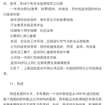
饪、篮球…等26个有专业老师指导之社团
.一年举办两次(春季、秋季)国内、外旅游，另外也提供国内外自
行旅游补助
.除年度特别休假外，每年有五天给薪事病假
.子女教育补助及奖学金
.结婚每十周年致赠 纪念金饰
注重同仁身心健康
.舒适、安全的工作环境，定期进行空气与饮水品质检查
.公司内设有体育馆，馆内有健身器材、羽球、桌球…等设备
.设有员工餐厅，提供同仁健康营养的午餐
.公司统一为同仁投保团体意外险
.提供30岁以上同仁定期免费全身健康检查
注意了， 上面说的是在中国台湾总部~ 大陆的阳明分公司就难说
类。
11，韩进
韩进发展到今天，非常爽的一个动作那就是从1997年成功的收
购了德国的胜利航运公司80%的股权，胜利航运在欧洲地区有着完善
的服务网络和忠实的客户群基础，如此，韩进就在地中海、欧洲航线