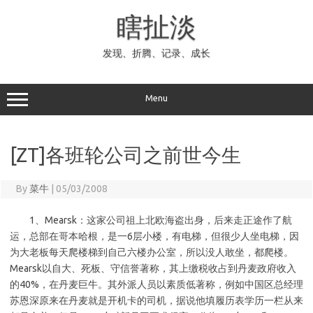
Skip
to
瞎扯淡
content
发现、折腾、记录、成长
Menu
[ZT]各班轮公司之前世今生
By
菜牛
|
05/03/2008
1、Mearsk：这家公司祖上北欧海盗出身，后来走正途作了航
运，总部在哥本哈根，是一6层小楼，有电梯，但很少人坐电梯，因
为大老板每天爬楼梯到自己六楼办公室，所以没人敢坐，都爬楼。
Mearsk以自大、死板、守信誉著称，其上缴税收占到丹麦政府收入
的40%，在丹麦巨牛。其外派人员以素质低著称，例如中国区总经理
苏恩深原来在丹麦就是开机卡的司机，据说他填履历表学历一栏从来