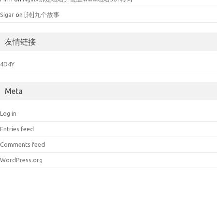
Sigar
on
[转]九个故事
友情链接
4D4Y
Meta
Log in
Entries feed
Comments feed
WordPress.org