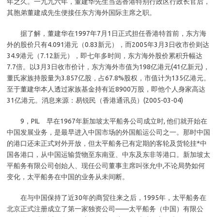
年之久。一九九六年，董建华先生当选香港特别行政区行政长官后，
其胞弟董建成先生便接任东方海外国际主席之职。
据了解，董建华在1997年7月1日正式担任香港特首前，东方海
外的股价只有4.091港元（0.83新元），而2005年3月3日收市价则达
34.9港元（7.12新元），即七年多时间，东方海外股价累积升幅达
7.7倍。以3月3日收市价计，东方海外市值为198亿港元(41亿新元)，
董氏家族持股量为3.857亿股，占67.8%股权，市值计为135亿港元。
至于董建华本人透过家族基金持有近8900万股，即他个人身家高达
31亿港元。消息来源：易锐民（香港通讯员）(2005-03-04)
9，PIL 早在1967年新加坡太平船务公司成立时, 他们就开始在
中国发展业务，是最早进入中国市场的外国船运公司之一。那时中国
的港口还未正式对外开放，但太平船务已有定期的客轮及货轮挂*中
国各港口，从中国运输货物至东南亚、中东及东非等港口。新加坡太
平船务有限公司创始人、现任公司董事主席叫张允中,不论局势如何
变化，太平船务在中国的业务从未间断。
在与中国保持了近30年的商贸往来之后，1995年，太平船务在
北京正式注册成立了第一家独资公司——太平船务（中国）有限公