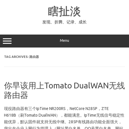
Skip
to
瞎扯淡
content
发现、折腾、记录、成长
Menu
TAG ARCHIVES:
路由器
你早该用上Tomato DualWAN无线
路由器
现役路由器有三个IpTime NR200RS，NetCore N285P，ZTE
H618B（刷Tomato DualWAN），都能满意。IpTime无线信号稳定性
能优异，默认固件就支持无线中继。285P有线路由功能全面强大，
突出在企业上网行为管理上（网址黑白名单，QQ号黑白名单，网站