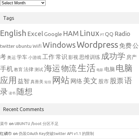
Archives
Tags
English
Linux
HAM
Excel
Radio
Google
QQ
PT
Wordpress
Windows
免费
公
twitter
ubuntu
Wifi
成功学
考
工作
常识
学车
思维训练
房产
影视
奥运
小游戏
生活
电脑
海运
物流
手机
电脑
法律
教育
测试
电影
网站
应用
语
美文
股票
益智
网络
股市
真善美
短信
随想
录
读书
Recent Comments
菜牛
on
UBUNTU /boot 分区不足
红磷巾
on
伪装OAuth Key突破twitter API v1.1 的限制