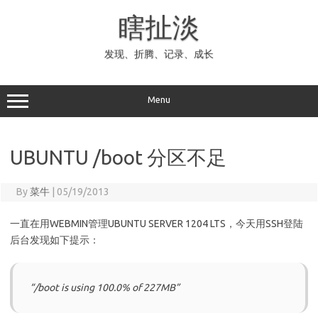
Skip
to
瞎扯淡
content
发现、折腾、记录、成长
Menu
UBUNTU /boot 分区不足
By
菜牛
|
05/19/2013
一直在用WEBMIN管理UBUNTU SERVER 1204 LTS，今天用SSH登陆
后台发现如下提示：
“/boot is using 100.0% of 227MB”