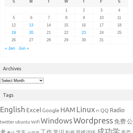
S
M
T
W
T
F
S
1
2
3
4
5
6
7
8
9
10
11
12
13
14
15
16
17
18
19
20
21
22
23
24
25
26
27
28
29
30
31
« Jan
Jun »
Archives
Archives
Tags
English
Linux
HAM
Excel
Radio
Google
QQ
PT
Wordpress
Windows
免费
公
twitter
ubuntu
Wifi
成功学
考
工作
常识
学车
思维训练
房产
影视
奥运
小游戏