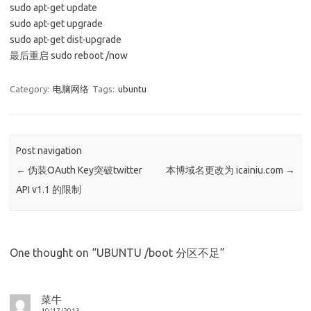
sudo apt-get update
sudo apt-get upgrade
sudo apt-get dist-upgrade
最后重启 sudo reboot /now
Category:
电脑网络
Tags:
ubuntu
Post navigation
←
伪装OAuth Key突破twitter
本博域名更改为 icainiu.com
→
API v1.1 的限制
One thought on “
UBUNTU /boot 分区不足
”
菜牛
10/17/2013