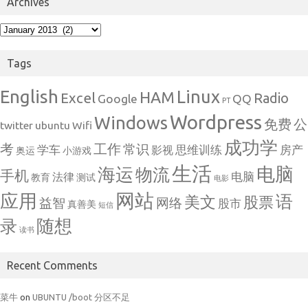
Archives
Archives
Tags
English
Linux
HAM
Excel
Radio
Google
QQ
PT
Wordpress
Windows
免费
公
twitter
ubuntu
Wifi
成功学
考
工作
常识
学车
思维训练
房产
影视
奥运
小游戏
生活
电脑
海运
物流
手机
电脑
法律
教育
测试
电影
网站
应用
语
美文
股票
益智
网络
股市
真善美
短信
随想
录
读书
Recent Comments
菜牛
on
UBUNTU /boot 分区不足