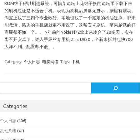
ROM终于得以刷进系统，可惜某论坛上花银子换的论坛币下载下来
的刷机包还是不适合手机。表现为刷机后屏幕无显示，按键有震动。
淘宝上找了三四个专业救砖、本地也找了一个嘉定的机油送刷。都未
能救活，路边的手机店就更不用说了，这帮安卓刷机、苹果越狱的奸
商屁都不懂一个。。 N年前的Nokia N72拿出来凑合了20多天，实在
离不开安卓了，遂入手屌丝专用机 ZTE U930，全新未拆封包快700
大洋不到。配置却不低。。
Category:
个人日志
电脑网络
Tags:
手机
Search
Categories
个人日志
(106)
乱七八糟
(41)