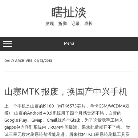
Skip
to
瞎扯淡
content
发现、折腾、记录、成长
Menu
DAILY ARCHIVES:
01/23/2013
山寨MTK 报废，换国产中兴手机
上一个手机是山寨的I9100（MTK6573芯片，单卡GSM/WCDMA双
模)，山寨的Android 4.0.9系统用了四个月感觉还不错，自带的
Google Play、GMap、Gmail就差个Gtalk，为了这货我手工拷入
gapps包内容到系统内，ROM空间爆满。果然此后就开不了机。 尝
试三星无数次刷系统都没能刷进，后来找MTK山寨系统刷机工具及