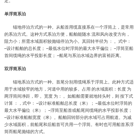
定。
单浮筒系泊
锚地停泊方式的一种。从船首用缆直接系在一个浮筒上，是常用
的系泊方式。这种方式系泊方便，船舶能随水 流和风向改变方向，
阻力小；所需水域面积较抛锚停泊为小。其回转半径为 ： 。式中：
–设计船舶的总长度； –最低水位时浮筒的最大水平偏位； –浮筒至船
首间缆绳的水平投影长度； –船尾与系泊水域边界的富裕距离。
双浮筒系泊
锚地系泊方式的一种。首尾分别用缆绳系于浮筒上。此种方式适
用于水域较窄的地方，河道中用的较多。占用 的水域面积：长度 为
两浮筒间净距，即 。宽度 为： 。如船舶需要就地转头时，则 按下式
计算 ：，式中： –设计标准船舶总长度（米）； –最低水位时浮筒的
最大水平偏位（米）； –浮筒至船首或船尾间缆绳的水平投影长度；
–设计标准船舶宽度（米）。船舶回转部分的水域可占用航道。为减
少水域面积，前船尾和后船首可共用一个浮筒。有时也可用船首系浮
筒而船尾抛锚的方式。