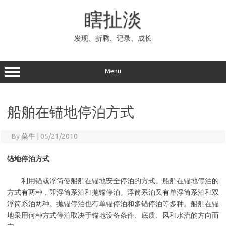
Skip
to
瞎扯淡
content
发现、折腾、记录、成长
Menu
船舶在锚地停泊方式
By
菜牛
|
05/21/2010
锚地停泊方式
利用锚或浮筒使船舶在锚地安全停泊的方式。船舶在锚地停泊的
方式有两种，即浮筒系泊和抛锚停泊。浮筒系泊又有单浮筒系泊和双
浮筒系泊两种。抛锚停泊也有单锚停泊和多锚停泊等多种。船舶在锚
地采用何种方式停泊取决于锚地设备条件、底质、风和水流的方向而