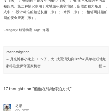
度（米）； -抛锚时可能发生的偏位（米）； -船尾与水域边界的富
裕距离。第二种情况多用于水域面积狭窄地区，所需面积为矩形 ： ,
式中： -设计标准船舶总长度（米）； -水深（米）； -相邻两排船舶
间的安全距离（米）。
Category:
航运物流
Tags:
海运
Post navigation
←
月光博客小龙上CCTV了，大
找回消失的Firefox 菜单栏或地址
家得注意保守国家机密
栏
→
17 thoughts on “
船舶在锚地停泊方式
”
龙崽
06/01/2010