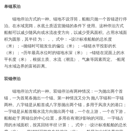
单锚系泊
锚地停泊方式的一种。锚地不设浮筒，船舶只抛一个首锚进行停
泊。在水域宽阔，水底土质适宜抛锚的条件下 使用。这种停泊方式
船舶可以减少随风向或水流改变方向，以减少受风面积。占用水域面
积为圆形，其半径 为： ， 。式中： –设计标准船舶的总长度
（米）； –抛锚时可能发生的偏位（米）； –锚链水平投影的长
（米）； –历年最高水位时的锚地水深（米）； –锚链在泥面上的水
平长度（米），根据土质、水流（潮流）、气象等因素而定。 -船尾
与水域边界的富裕距离。
双锚停泊
锚地停泊方式的一种。双锚停泊有两种情况：一为抛出两个首
锚，一为首尾各抛出一个锚。第一种情况又分为 抛八字锚和一字锚
两种。八字锚是从船首成八字形抛出两个锚，多用于风浪大的港口；
一字锚是从船首顺水流方向抛出两个锚，一个在上游，一个在下游，
船舶处于 两锚位的中心位置，多用在有潮汐影响的河段。一字锚占
用的水域面积，按其回转半径 计算： 。式中： -设计标准船舶的总长