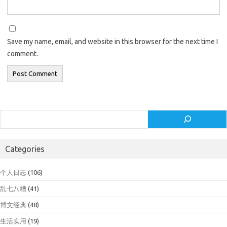
Save my name, email, and website in this browser for the next time I
comment.
Search
Categories
个人日志
(106)
乱七八糟
(41)
博文经典
(48)
生活实用
(19)