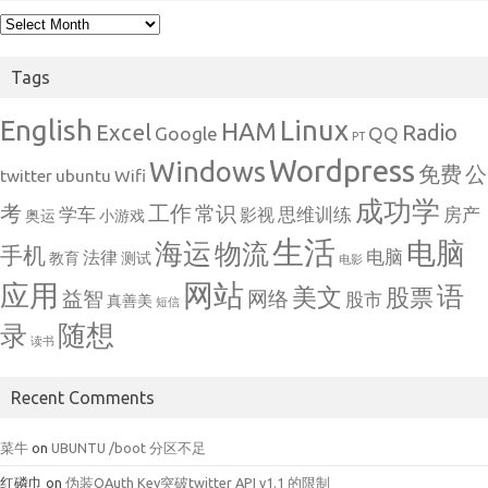
Archives
Tags
English
Linux
HAM
Excel
Radio
Google
QQ
PT
Wordpress
Windows
免费
公
twitter
ubuntu
Wifi
成功学
考
工作
常识
学车
思维训练
房产
影视
奥运
小游戏
生活
电脑
海运
物流
手机
电脑
法律
教育
测试
电影
网站
应用
语
美文
股票
益智
网络
股市
真善美
短信
随想
录
读书
Recent Comments
菜牛
on
UBUNTU /boot 分区不足
红磷巾
on
伪装OAuth Key突破twitter API v1.1 的限制