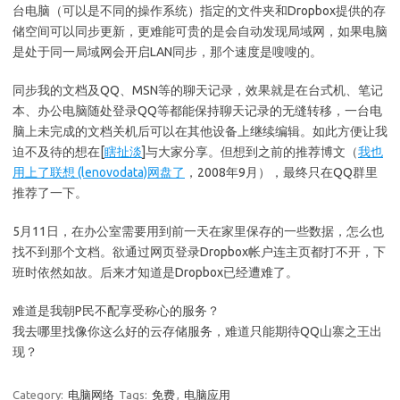
台电脑（可以是不同的操作系统）指定的文件夹和Dropbox提供的存
储空间可以同步更新，更难能可贵的是会自动发现局域网，如果电脑
是处于同一局域网会开启LAN同步，那个速度是嗖嗖的。
同步我的文档及QQ、MSN等的聊天记录，效果就是在台式机、笔记
本、办公电脑随处登录QQ等都能保持聊天记录的无缝转移，一台电
脑上未完成的文档关机后可以在其他设备上继续编辑。如此方便让我
迫不及待的想在[
瞎扯淡
]与大家分享。但想到之前的推荐博文（
我也
用上了联想 (lenovodata)网盘了
，2008年9月），最终只在QQ群里
推荐了一下。
5月11日，在办公室需要用到前一天在家里保存的一些数据，怎么也
找不到那个文档。欲通过网页登录Dropbox帐户连主页都打不开，下
班时依然如故。后来才知道是Dropbox已经遭难了。
难道是我朝P民不配享受称心的服务？
我去哪里找像你这么好的云存储服务，难道只能期待QQ山寨之王出
现？
Category:
电脑网络
Tags:
免费
,
电脑应用