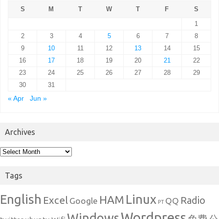
S
M
T
W
T
F
S
1
2
3
4
5
6
7
8
9
10
11
12
13
14
15
16
17
18
19
20
21
22
23
24
25
26
27
28
29
30
31
« Apr
Jun »
Archives
Archives
Tags
English
Linux
HAM
Excel
Radio
Google
QQ
PT
Wordpress
Windows
免费
公