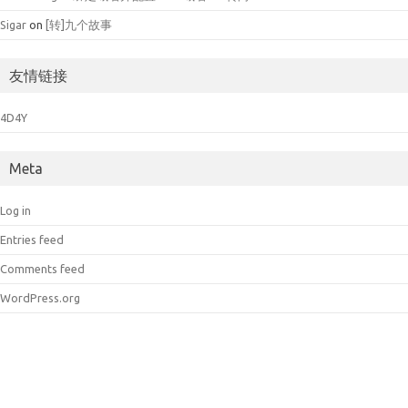
Sigar
on
[转]九个故事
友情链接
4D4Y
Meta
Log in
Entries feed
Comments feed
WordPress.org