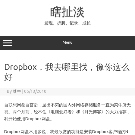
Skip
to
瞎扯淡
content
发现、折腾、记录、成长
Menu
Dropbox，我去哪里找，像你这么
好
By
菜牛
|
05/13/2010
自联想网盘自宫后，层出不穷的国内外网络存储服务一直为菜牛所无
视。两个月前，经不住《电脑爱好者》和《月光博客》的大力推荐，
我开始使用Dropbox网盘。
Dropbox网盘不用多说，我最欣赏的功能是安装Dropbox客户端的N