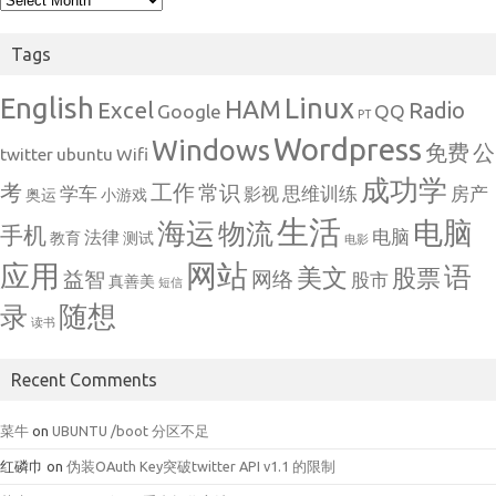
Tags
English
Linux
HAM
Excel
Radio
Google
QQ
PT
Wordpress
Windows
免费
公
twitter
ubuntu
Wifi
成功学
考
工作
常识
学车
思维训练
房产
影视
奥运
小游戏
生活
电脑
海运
物流
手机
电脑
法律
教育
测试
电影
网站
应用
语
美文
股票
益智
网络
股市
真善美
短信
随想
录
读书
Recent Comments
菜牛
on
UBUNTU /boot 分区不足
红磷巾
on
伪装OAuth Key突破twitter API v1.1 的限制