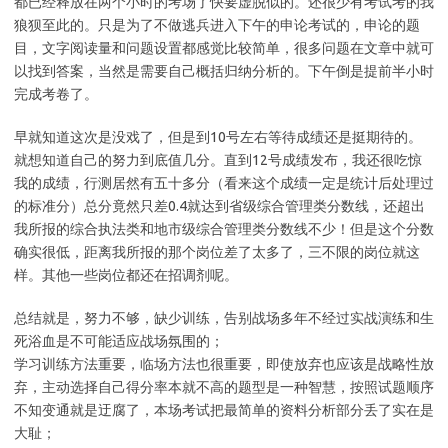
都已经释放在两个小时的考场了快要虚脱似的。还很少有考试考的我
狼狈至此的。只是为了不做逃兵进入下午的申论考试的，申论的题
目，文字阅读量和问题设置都感觉比较简单，很多问题在文章中就可
以找到答案，当然是需要自己概括归纳分析的。下午倒是提前半小时
完成考卷了。
早就知道这次是没戏了，但是到10号左右等待成绩还是挺期待的。
就想知道自己的努力到底值几分。直到12号成绩发布，我还很吃惊
我的成绩，行测居然有五十多分（看来这个成绩一定是统计后处理过
的标准分）总分竟然只差0.4就达到省级综合管理类分数线，还超出
我所报的综合执法类和地市级综合管理类分数线不少！但是这个分数
确实很低，距离我所报的那个岗位差了太多了，三不限的岗位就这
样。其他一些岗位都还在招调剂呢。
总结就是，努力不够，缺少训练，告别战场多年不经过实战演练和生
死浴血是不可能适应战场氛围的；
学习训练方法重要，临场方法也很重要，即使放弃也应该是战略性放
弃，主动选择自己得分率本就不高的题型是一种智慧，按照试题顺序
不知变通就是迂腐了，本场考试把最简单的资料分析部分丢了实在是
大耻；