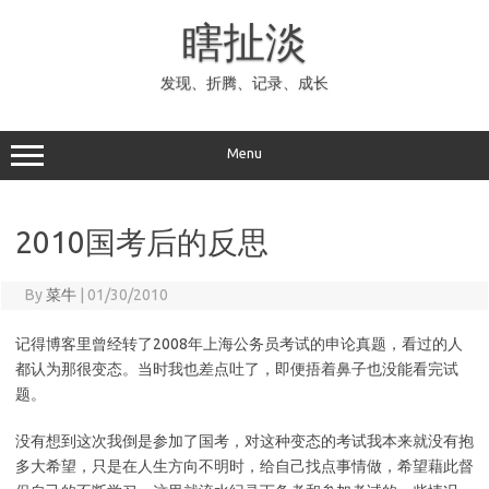
Skip
to
瞎扯淡
content
发现、折腾、记录、成长
Menu
2010国考后的反思
By
菜牛
|
01/30/2010
记得博客里曾经转了2008年上海公务员考试的申论真题，看过的人
都认为那很变态。当时我也差点吐了，即便捂着鼻子也没能看完试
题。
没有想到这次我倒是参加了国考，对这种变态的考试我本来就没有抱
多大希望，只是在人生方向不明时，给自己找点事情做，希望藉此督