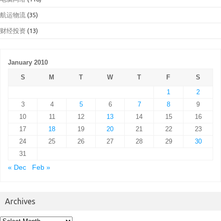
航运物流
(35)
财经投资
(13)
January 2010
S
M
T
W
T
F
S
1
2
3
4
5
6
7
8
9
10
11
12
13
14
15
16
17
18
19
20
21
22
23
24
25
26
27
28
29
30
31
« Dec
Feb »
Archives
Archives