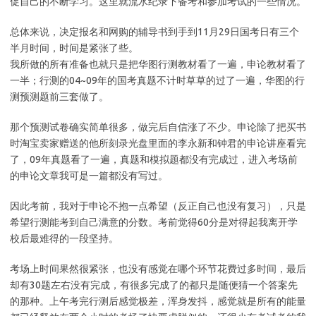
促自己的不断学习。这里就流水纪录下备考和参加考试的一些情况。
总体来说，决定报名和网购的辅导书到手到11月29日国考日有三个
半月时间，时间是紧张了些。
我所做的所有准备也就只是把华图行测教材看了一遍，申论教材看了
一半；行测的04~09年的国考真题不计时草草的过了一遍，华图的行
测预测题前三套做了。
那个预测试卷确实简单很多，做完后自信涨了不少。申论除了把买书
时淘宝卖家赠送的他所刻录光盘里面的李永新和钟君的申论讲座看完
了，09年真题看了一遍，真题和模拟题都没有完成过，进入考场前
的申论文章我可是一篇都没有写过。
因此考前，我对于申论不抱一点希望（反正自己也没有复习），只是
希望行测能考到自己满意的分数。考前觉得60分是对得起我离开学
校后最难得的一段坚持。
考场上时间果然很紧张，也没有感觉在哪个环节花费过多时间，最后
却有30题左右没有完成，有很多完成了的都只是随便猜一个答案先
的那种。上午考完行测后感觉极差，浑身发抖，感觉就是所有的能量