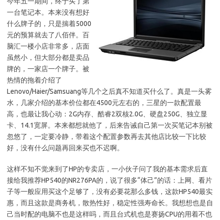
今年五一期间，终于买了第
一台笔记本。本来没有想好
什么牌子的，只是揣着5000
元的预算就去了八佰伴。百
脑汇一楼小店非常多，店面
虽然小，但大部分都是卖品
牌的，一家店一个牌子。被
热情的拖着介绍了
Lenovo/Haier/Samsuang等几个之后真不知道买什么了。真是一头雾
水，几家介绍的基本价位都在4500元左右的，三星的一款配置最
高，也最让我心动：2G内存、酷睿2双核2.0G、硬盘250G、独立显
卡、14.1宽屏。本来都想就他了，后来告诫自己第一次买笔记本别被
忽悠了，一定要冷静，带着这个配置参数再去其他店比较一下比较
好，没有什么问题再回来买也不迟啊。
这样不知不觉来到了HP的专卖店，一小伙子问了我的基本需求后直
接给我推荐HP540的NR276PA的，说了很多“体己”的话：上网、看片
子等一般应用买这个足够了，没有必要花那么多钱，这款HP540最实
惠，而且这款是商务机，散热性好，稳定性强寿命长。我想想也是自
己当时配的电脑不也是这样吗，而且台式机也是赛扬CPU的用着不也