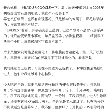
开台式机，上BAIDU去GOOGLE一下。靠，原来HP笔记本在2008年
初就爆出雪花屏的现象，我这个不会是吧？
再怎么仔细看，也没有发现雪花。只是模糊的像隔了一层毛玻璃似
的，屏幕背光也不稳定。
下EVEREST看看，屏幕确实是三星的，但这个型号不是雪花屏系列
的，俺只能更新显卡驱动，禁用监视器，切换监视器~~~~瞎折腾了
两三个小时。屏幕模糊的字都看不出了。
后来又搜索到可能是被磁化了，将电脑前音箱撤走，第二天开机如
故。再搜索，原来LCD的屏幕是不可能被磁化的。看来不是。
我想继续自己折腾，可实在不知道怎么折腾了。HP中国售后热线打
过去，他们让我送维修中心检测。
今天吃过早饭，就把电脑送去张杨路的HP金牌服务中心。排队取
号，填写送修服务单，休息室等待叫号，等了二十分钟终于叫到我
了。跟工程师描述问题，两句话、一分钟，工程师开机，进入引导画
面，还没有选择XP系统，关机。告诉我是显示屏坏了。只有两分钟
不到就断定是屏幕坏了。我不解，他解释了，开机前BIOS引导时的