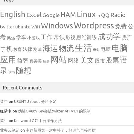
English
Linux
HAM
Excel
Radio
Google
QQ
PT
Wordpress
Windows
免费
公
twitter
ubuntu
Wifi
成功学
考
工作
常识
学车
思维训练
房产
影视
奥运
小游戏
生活
电脑
海运
物流
手机
电脑
法律
教育
测试
电影
网站
应用
语
美文
股票
益智
网络
股市
真善美
短信
随想
录
读书
Recent Comments
菜牛
on
UBUNTU /boot 分区不足
红磷巾
on
伪装OAuth Key突破twitter API v1.1 的限制
菜牛
on
Kenwood G71手台操作方法
业务云笔记
on
申购新股第一次中签了，好运气再接再厉