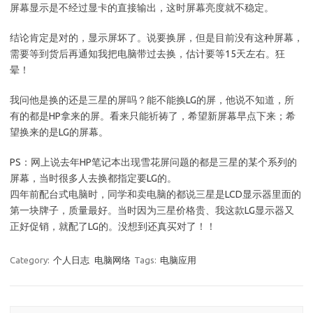
屏幕显示是不经过显卡的直接输出，这时屏幕亮度就不稳定。
结论肯定是对的，显示屏坏了。说要换屏，但是目前没有这种屏幕，
需要等到货后再通知我把电脑带过去换，估计要等15天左右。狂
晕！
我问他是换的还是三星的屏吗？能不能换LG的屏，他说不知道，所
有的都是HP拿来的屏。看来只能祈祷了，希望新屏幕早点下来；希
望换来的是LG的屏幕。
PS：网上说去年HP笔记本出现雪花屏问题的都是三星的某个系列的
屏幕，当时很多人去换都指定要LG的。
四年前配台式电脑时，同学和卖电脑的都说三星是LCD显示器里面的
第一块牌子，质量最好。当时因为三星价格贵、我这款LG显示器又
正好促销，就配了LG的。没想到还真买对了！！
Category:
个人日志
电脑网络
Tags:
电脑应用