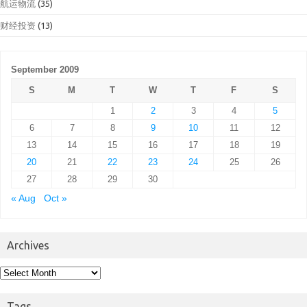
航运物流
(35)
财经投资
(13)
September 2009
S
M
T
W
T
F
S
1
2
3
4
5
6
7
8
9
10
11
12
13
14
15
16
17
18
19
20
21
22
23
24
25
26
27
28
29
30
« Aug
Oct »
Archives
Archives
Tags