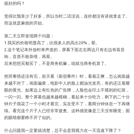
挺好的吗？
觉得比预算少了好多，所以当时二话没说，连价都没有讲就拿走了。
而这就是麻烦的开始。
第二天立即发现两个问题：
1.我买的价格明显高了，比很多人的高出20%，晕。
2.这个笔记本外放时单声道的，屏幕下面左右两边只有右边有装音
响，音质不敢恭维，再晕。
后来想想买都买了，不是商务机嘛，咱就当商务机算了。
然而事情还没有完，前天看《新宿事件》时，看着正爽，怎么画面越
来越不对了，画面偏黄，电影中人的脸上都油光发亮，有的还泛着耀
眼的黄光。如果边上有红色的广告牌，人脸也会印上不规则的红斑，
一闪一闪。整个屏幕也越来越模糊，看起来十分吃力，剩下的二十分
钟片子我花了一个小时才看完，实在受不了，看两分钟休息一下再继
续。看完这个片子人已经非常疲惫。这种感觉像是三天没有睡觉，困
的眼睛都要睁不开了似的。
什么问题我一定要搞清楚，总不会是我视力在一天迅速下降了？