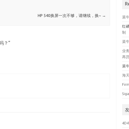
R
HP 540换屏一次不够，请继续，换~
→
菜
红
制
菜
吗？
”
业
再
菜
海
Fir
Siga
4D4