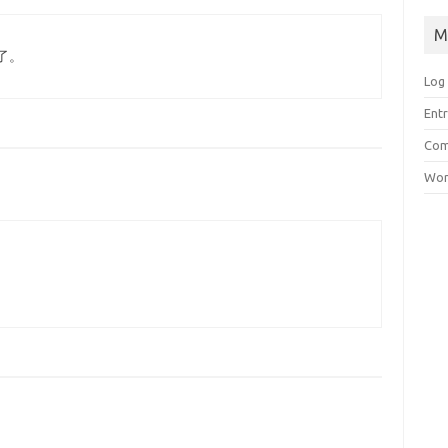
M
了。
Log 
Entr
Com
Wor