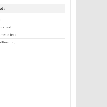
eta
in
ies feed
ments feed
dPress.org