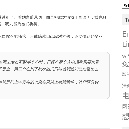
Arc
继续租了。看她言辞恳切，而且抱歉之情溢于言语间，我也只
T
实，我只能为她们祈祷。
E
东西你不能强求，只能练就自己应对本领，还要做到处变不
L
Wif
刚在网上发布不到半个小时，已经有两个人电话联系要来看
免
了定金，第二个在到了我小区门口时被我通知已经租出去
影
的就是把上午发布的信息在网站上都清除掉，这些两分钟
法
网