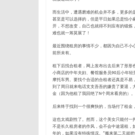
而生活中，遭遇磨难的机会并不多，更多的是
甚至是可以选择的，但是平日如果总是怕小
开，不想改变，自己也就得不到应有的锻炼
难也就一筹莫展了！
最近围绕租房的事情不少，都因为自己不小
前所未有。
租下后找合租者，网上发布出去后来了形形
小商店的中年夫妇、餐馆服务员90后小年
摩托车男。要找个合适的合租者还真是不易
到了周日就来电话支支吾吾的嫌贵了要退，
金（因为他租了我回绝了N个周末看房的）
后来终于找到一个很爽快的，当场付了租金
这也太戏剧性了。然而，这个美女只能付一
不是长久租房者的作风，会不会中途退租，如
年的，如果没有特殊情况。”搬来第二天就