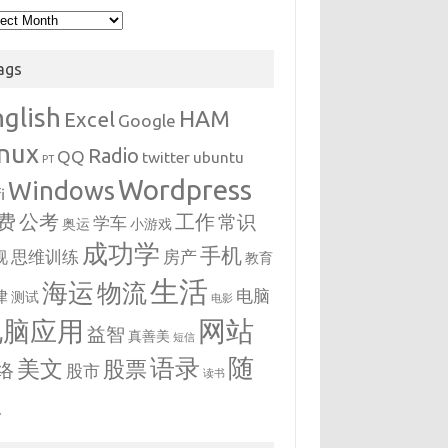
hives
ags
nglish
HAM
Excel
Google
inux
Radio
QQ
twitter
ubuntu
PT
Wordpress
Windows
i
费
公考
工作
常识
学车
奥运
小游戏
成功学
手机
思维训练
房产
视
教育
生活
海运
物流
电脑
律
测试
电影
网站
电脑应用
益智
真善美
短信
随
语录
美文
股票
络
股市
读书
想