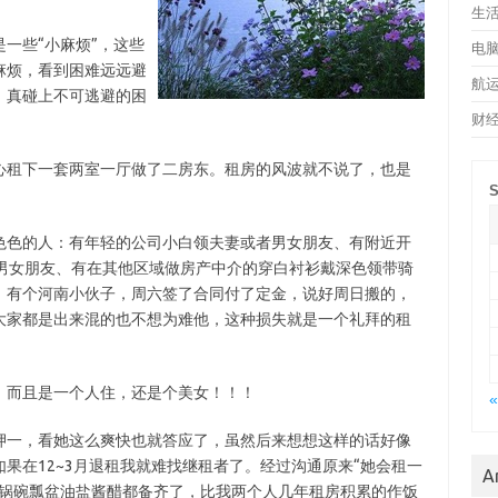
生
一些“小麻烦”，这些
电
麻烦，看到困难远远避
航
，真碰上不可逃避的困
财
心租下一套两室一厅做了二房东。租房的风波就不说了，也是
S
色色的人：有年轻的公司小白领夫妻或者男女朋友、有附近开
轻男女朋友、有在其他区域做房产中介的穿白衬衫戴深色领带骑
，有个河南小伙子，周六签了合同付了定金，说好周日搬的，
大家都是出来混的也不想为难他，这种损失就是一个礼拜的租
。
，而且是一个人住，还是个美女！！！
«
押一，看她这么爽快也就答应了，虽然后来想想这样的话好像
果在12~3月退租我就难找继租者了。经过沟通原来“她会租一
A
把锅碗瓢盆油盐酱醋都备齐了，比我两个人几年租房积累的作饭