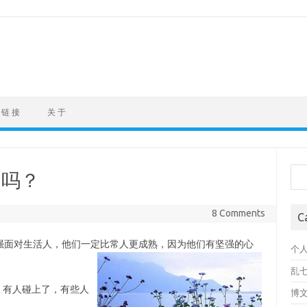
链 接
关 于
Sea
”吗？
8 Comments
C
强面对生活人，他们一定比常人更成熟，因为他们有坚强的心
个
乱
，有人碰上了，有些人
博