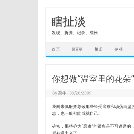
Skip
to
content
瞎扯淡
发现、折腾、记录、成长
首 页
留言板
相 册
存 档
你想做“温室里的花朵
By
菜牛
|
09/20/2009
我向来佩服并尊敬那些经受磨难和动荡而坚
志，也一般都能成就自己。
确实，那些称为“磨难”的很多是不可逃避的
就被逼出来了。