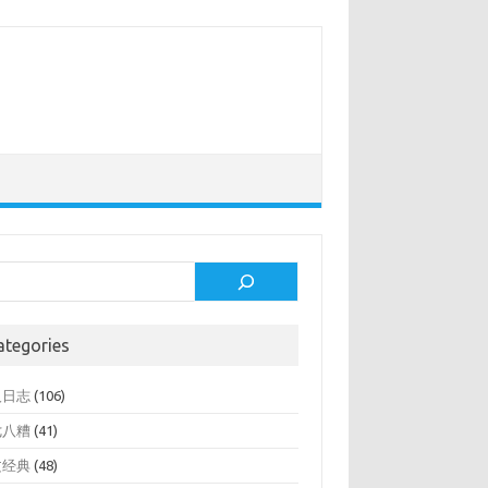
rch
ategories
人日志
(106)
七八糟
(41)
文经典
(48)