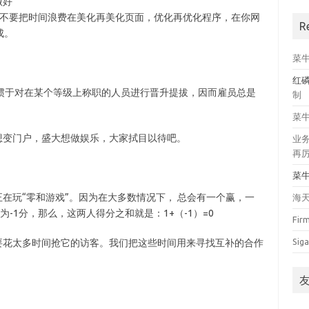
做好
。不要把时间浪费在美化再美化页面，优化再优化程序，在你网
R
成。
菜
红
惯于对在某个等级上称职的人员进行晋升提拔，因而雇员总是
制
菜
变门户，盛大想做娱乐，大家拭目以待吧。
业
再
菜
玩“零和游戏”。因为在大多数情况下， 总会有一个赢，一
海
-1分，那么，这两人得分之和就是：1+（-1）=0
Fir
Siga
花太多时间抢它的访客。我们把这些时间用来寻找互补的合作