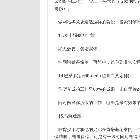
杂跑腿的工作），浇上一头大粪（无端的批
提携）。
做网站毕竟要遭遇这样的阶段，搜索引擎不
13.奥卡姆剃刀定律
如无必要，勿增实体。
把网站做得简单，再简单，简单到非常实用，
14.巴莱多定律(Paredo 也叫二八定律)
你所完成的工作里80%的成果，来自于你20
随时衡量你所做的工作，哪些是最有效果
15.马蝇效应
林肯少年时和他的兄弟在肯塔基老家的一个
慢腾腾，走走停停。可是有一段时间马走得