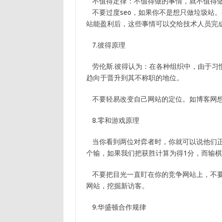
不值得定律：不值得做的事情，就不值得
不要过度seo，如果你不是想只做垃圾站
站能盈利后，这些事情可以交给技术人员完
7.彼得原理
劳伦斯.彼得认为：在各种组织中，由于习
趋向于晋升到其不称职的地位。
不要轻易改变自己网站的定位。如博客网想
8.零和游戏原理
当你看到两位对弈者时，你就可以说他们正在
个输，如果我们把获胜计算为得1分，而输棋为
不要把目光一直盯在你的竞争网站上，不要
网站，挖掘新访客。
9.华盛顿合作规律