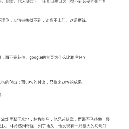
评、指责、代人受过），任其自生自灭（得不到必要的指导和
理你，友情链接找不到，访客不上门。这是磨练。
而不是花俏。google的首页为什么比雅虎好？
%的付出；而80%的付出，只换来20%的成果。
的。
农场里犁玉米地，林肯吆马，他兄弟扶犁，而那匹马很懒，慢
飞快。林肯感到奇怪，到了地头，他发现有一只很大的马蝇叮