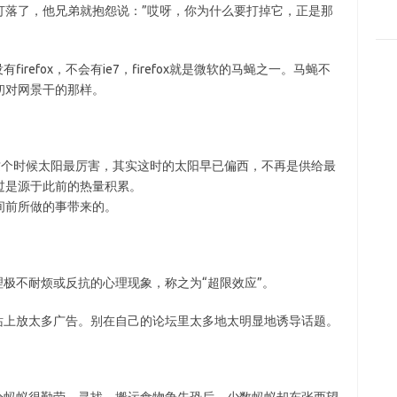
打落了，他兄弟就抱怨说：”哎呀，你为什么要打掉它，正是那
efox，不会有ie7，firefox就是微软的马蝇之一。马蝇不
当初对网景干的那样。
这个时候太阳最厉害，其实这时的太阳早已偏西，不再是供给最
过是源于此前的热量积累。
间前所做的事带来的。
极不耐烦或反抗的心理现象，称之为“超限效应”。
上放太多广告。别在自己的论坛里太多地太明显地诱导话题。