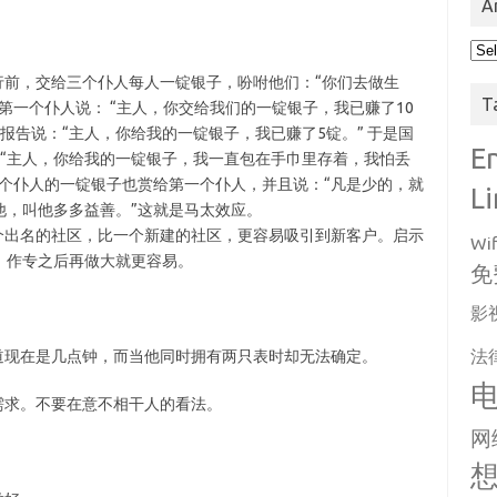
A
Arc
前，交给三个仆人每人一锭银子，吩咐他们：“你们去做生
T
第一个仆人说： “主人，你交给我们的一锭银子，我已赚了10
报告说：“主人，你给我的一锭银子，我已赚了5锭。” 于是国
E
“主人，你给我的一锭银子，我一直包在手巾里存着，我怕丢
个仆人的一锭银子也赏给第一个仆人，并且说：“凡是少的，就
L
他，叫他多多益善。”这就是马太效应。
出名的社区，比一个新建的社区，更容易吸引到新客户。启示
Wif
。作专之后再做大就更容易。
免
影
法
现在是几点钟，而当他同时拥有两只表时却无法确定。
需求。不要在意不相干人的看法。
网