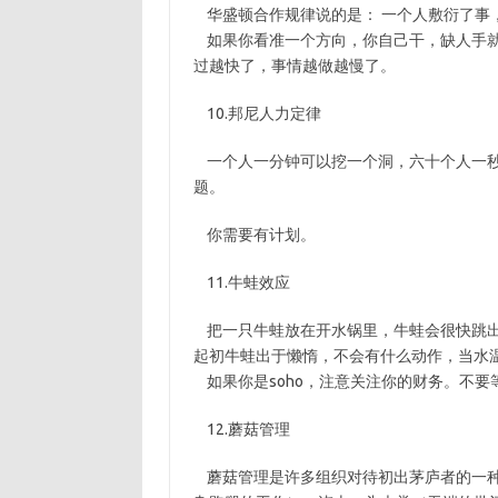
华盛顿合作规律说的是： 一个人敷衍了事
如果你看准一个方向，你自己干，缺人手就
过越快了，事情越做越慢了。
10.邦尼人力定律
一个人一分钟可以挖一个洞，六十个人一秒
题。
你需要有计划。
11.牛蛙效应
把一只牛蛙放在开水锅里，牛蛙会很快跳出
起初牛蛙出于懒惰，不会有什么动作，当水
如果你是soho，注意关注你的财务。不要
12.蘑菇管理
蘑菇管理是许多组织对待初出茅庐者的一种