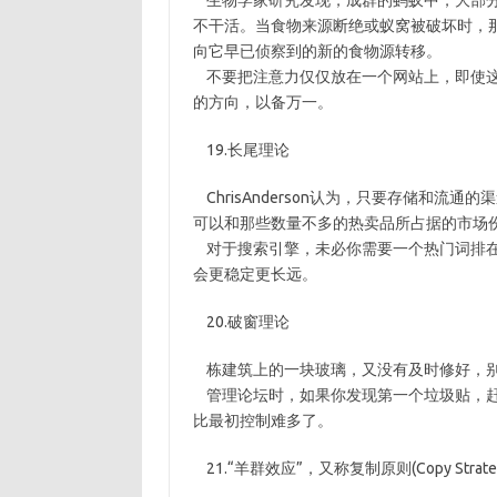
生物学家研究发现，成群的蚂蚁中，大部分
不干活。当食物来源断绝或蚁窝被破坏时，那
向它早已侦察到的新的食物源转移。
不要把注意力仅仅放在一个网站上，即使这
的方向，以备万一。
19.长尾理论
ChrisAnderson认为，只要存储和
可以和那些数量不多的热卖品所占据的市场
对于搜索引擎，未必你需要一个热门词排在
会更稳定更长远。
20.破窗理论
栋建筑上的一块玻璃，又没有及时修好，别
管理论坛时，如果你发现第一个垃圾贴，赶
比最初控制难多了。
21.“羊群效应”，又称复制原则(Copy Strateg