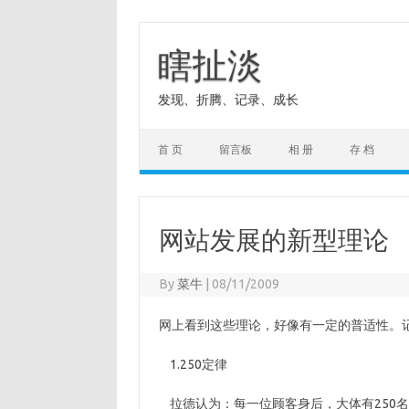
Skip
to
content
瞎扯淡
发现、折腾、记录、成长
首 页
留言板
相 册
存 档
网站发展的新型理论
By
菜牛
|
08/11/2009
网上看到这些理论，好像有一定的普适性。
1.250定律
拉德认为：每一位顾客身后，大体有250