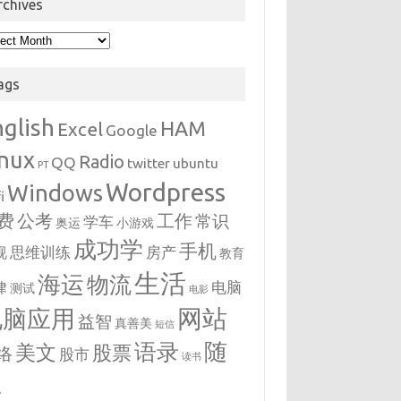
rchives
hives
ags
nglish
HAM
Excel
Google
inux
Radio
QQ
twitter
ubuntu
PT
Wordpress
Windows
i
费
公考
工作
常识
学车
奥运
小游戏
成功学
手机
思维训练
房产
视
教育
生活
海运
物流
电脑
律
测试
电影
网站
电脑应用
益智
真善美
短信
随
语录
美文
股票
络
股市
读书
想