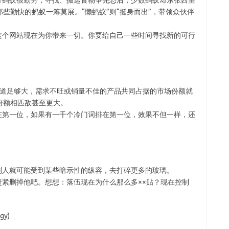
蚂蚁很勤劳，寻找、搬运食物争先恐后，少数蚂蚁却东张西望
些勤快的蚂蚁一筹莫展。“懒蚂蚁”则“挺身而出”，带领众伙伴
个网站现在为你带来一切。你要给自己一些时间寻找新的可行
流通的渠道足够大，需求不旺或销量不佳的产品共同占据的市场份额就
份额相匹敌甚至更大。
第一位，如果有一千个冷门词排在第一位，效果不但一样，还
人就可能受到某些暗示性的纵容，去打碎更多的玻璃。
紧删掉他吧。想想：落伍现在为什么那么多××贴？现在控制
y)