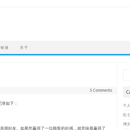
链 接
关 于
Sea
5 Comments
C
记录如下：
个
乱
博
名亲朋好友。如果您赢得了一位顾客的好感，就意味着赢得了