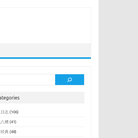
rch
ategories
人日志
(106)
七八糟
(41)
文经典
(48)