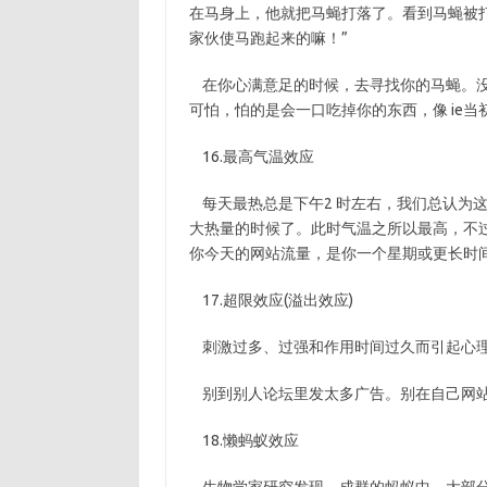
在马身上，他就把马蝇打落了。看到马蝇被
家伙使马跑起来的嘛！”
在你心满意足的时候，去寻找你的马蝇。没有fir
可怕，怕的是会一口吃掉你的东西，像 ie
16.最高气温效应
每天最热总是下午2 时左右，我们总认为
大热量的时候了。此时气温之所以最高，不
你今天的网站流量，是你一个星期或更长时
17.超限效应(溢出效应)
刺激过多、过强和作用时间过久而引起心理
别到别人论坛里发太多广告。别在自己网站
18.懒蚂蚁效应