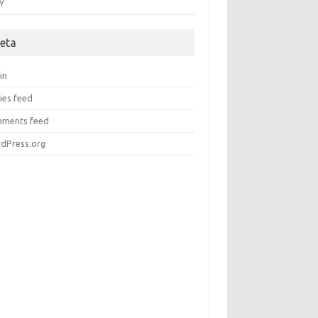
Y
eta
in
ies feed
ments feed
dPress.org