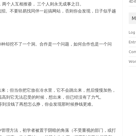
4D4
，两个人互相推诿， 三个人则永无成事之日。
招。不要轻易找同伴一起搞网站，否则你会发现，日子似乎越
M
Log 
Entr
种却挖不了一个洞。合作是一个问题，如何合作也是一个问
Com
Wor
来；但当你把它放在冷水里，它不会跳出来，然后慢慢加热，
温高到它无法忍受的时候，想出来，但已经没有了力气。
等到没钱了再想怎么挣，你会发现那时候挣钱更难。
管理方法，初学者被置于阴暗的角落（不受重视的部门，或打