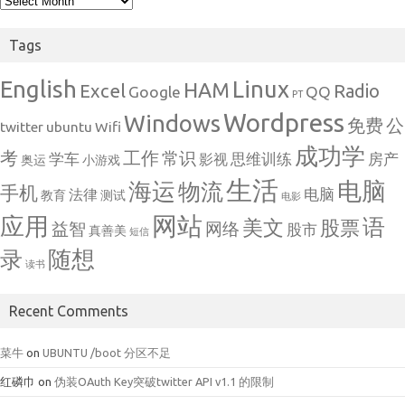
Tags
English
Linux
HAM
Excel
Radio
Google
QQ
PT
Wordpress
Windows
免费
公
twitter
ubuntu
Wifi
成功学
考
工作
常识
学车
思维训练
房产
影视
奥运
小游戏
生活
电脑
海运
物流
手机
电脑
法律
教育
测试
电影
网站
应用
语
美文
股票
益智
网络
股市
真善美
短信
随想
录
读书
Recent Comments
菜牛
on
UBUNTU /boot 分区不足
红磷巾
on
伪装OAuth Key突破twitter API v1.1 的限制