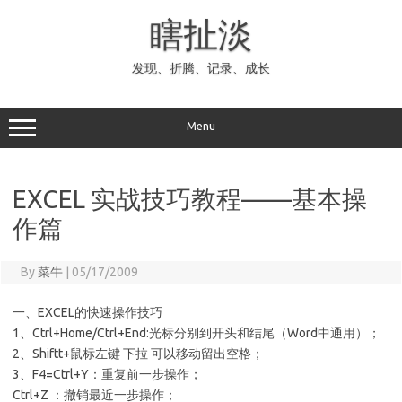
Skip
to
瞎扯淡
content
发现、折腾、记录、成长
Menu
EXCEL 实战技巧教程——基本操
作篇
By
菜牛
|
05/17/2009
一、EXCEL的快速操作技巧
1、Ctrl+Home/Ctrl+End:光标分别到开头和结尾（Word中通用）；
2、Shiftt+鼠标左键 下拉 可以移动留出空格；
3、F4=Ctrl+Y：重复前一步操作；
Ctrl+Z ：撤销最近一步操作；