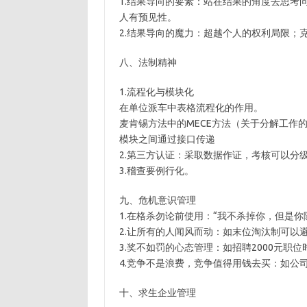
1.结果导向的要素：站在结果的角度去思考
人有预见性。
2.结果导向的魔力：超越个人的权利局限；
八、法制精神
1.流程化与模块化
在单位派车中表格流程化的作用。
麦肯锡方法中的MECE方法（关于分解工作
模块之间通过接口传递
2.第三方认证：采取数据作证，考核可以分
3.稽查要例行化。
九、危机意识管理
1.在格杀勿论前使用：“我不杀掉你，但是你
2.让所有的人闻风而动：如末位淘汰制可以
3.奖不如罚的心态管理：如招聘2000元职
4.竞争不是浪费，竞争值得用钱去买：如公
十、求生企业管理