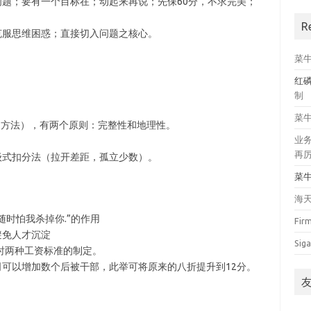
问题；要有一个目标在；动起来再说；先保60分，不求完美；
R
克服思维困惑；直接切入问题之核心。
菜
红
制
菜
的方法），有两个原则：完整性和地理性。
业
再
级式扣分法（拉开差距，孤立少数）。
菜
海
随时怕我杀掉你.”的作用
Fir
避免人才沉淀
Siga
位时两种工资标准的制定。
司可以增加数个后被干部，此举可将原来的八折提升到12分。