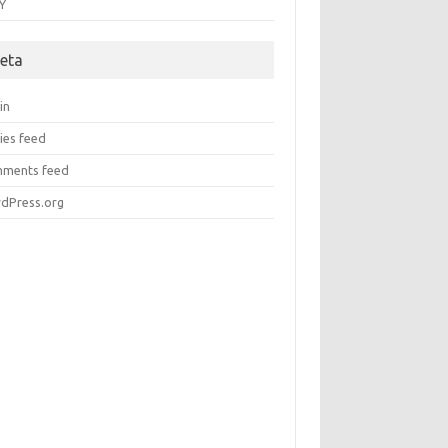
Y
eta
in
ies feed
ments feed
dPress.org