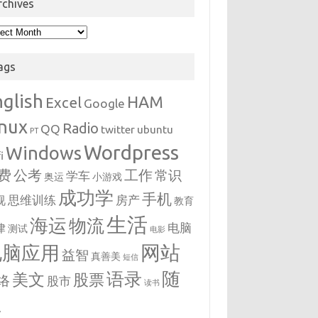
rchives
hives
ags
nglish
HAM
Excel
Google
inux
Radio
QQ
twitter
ubuntu
PT
Wordpress
Windows
i
费
公考
工作
常识
学车
奥运
小游戏
成功学
手机
思维训练
房产
视
教育
生活
海运
物流
电脑
律
测试
电影
网站
电脑应用
益智
真善美
短信
随
语录
美文
股票
络
股市
读书
想