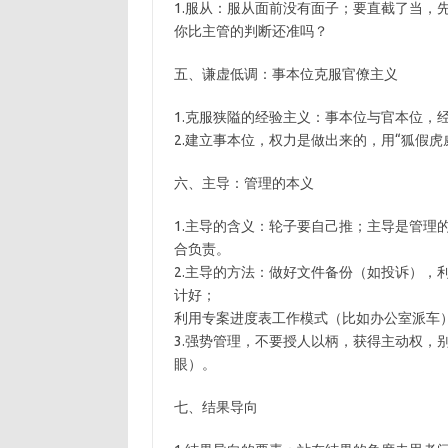
1.服从：服从面前没有面子；要直截了当，
你比主管的判断还准吗？
五、谦虚低调：事本位克服官僚主义
1.克服狭隘的经验主义：事本位与官本位，
2.建立事本位，权力是做出来的，用“狐假虎
六、主导：管理的本义
1.主导的含义：轮子要自己推；主导是管理
合负责。
2.主导的方法：做好文件备份（如投诉），
计好；
利用专案进度表工作模式（比如办公室派车
3.强势管理，不要授人以柄，获得主动权，别
眼）。
七、结果导向