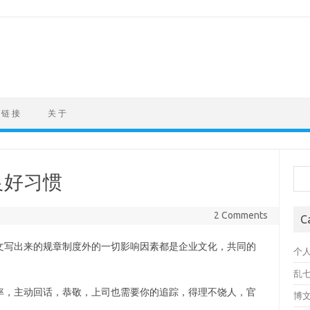
链 接
关 于
Sea
良好习惯
2 Comments
C
文写出来的规章制度外的一切影响因素都是企业文化，共同的
个
乱
率，主动回话，恭敬，上司也需要你的追踪，得理不饶人，官
博
。