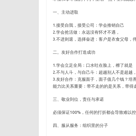
一、主动进取
1.接受自我，接受公司：学会推销自己
2.学会抢活做：永远没有怀才不遇，
3.不进则退，选择奋进：客户是衣食父母，
二。友好合作打造成功
1.学会立足全局：口水吐在脸上，檫了就是
2.不与人斗，与自己斗：超越别人不是超越
3.友好合作：克服面子，面子值几个钱？培
能力比关系重要：带不走的的是关系，带得
三、敬业到位，责任与承诺
必须保证100%，任何的打折都会导致难以
四、服从服务：组织里的分子