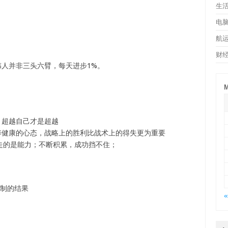
生
电
航
财
伟人并非三头六臂，每天进步1%。
M
，超越自己才是超越
养健康的心态，战略上的胜利比战术上的得失更为重要
走的是能力；不断积累，成功挡不住；
控制的结果
«