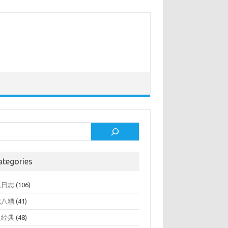
rch
ategories
人日志
(106)
七八糟
(41)
文经典
(48)