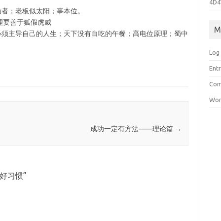
4D4
结者；老板似太阳；事本位。
理要善于狐假虎威
M
必须主导自己的人生；天下没有白吃的午餐；高电位原理；蜀中
Log 
Entr
Com
Wor
成功一定有方法——理论篇
→
好习惯
”