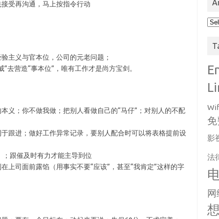
A
先接受再沟通，马上按指令行动
Arc
T
经验主义与官本位，公司的元老问题；
E
威”去营造“事本位”，唯有工作才是尚方宝剑。
L
Wif
的本义；你不做我做；把别人看做自己的“马仔”；对别人的不配
免
利于跟进；做好工作异常记录，要别人配合时可以将表格提前设
影
）；跟催及时有力才能主导到位
法
在上司面前露馅（用事实不要“应该”，甚至“我肯定”这样的字
网