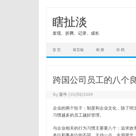
Skip
to
content
瞎扯淡
发现、折腾、记录、成长
首 页
留言板
相 册
存 档
跨国公司员工的八个
By
菜牛
|
05/08/2009
企业的两个轮子：制度和企业文化，除了明
习惯越多的员工越好管理。
与企业相关的行为习惯主要要八个：追求效
本位和事本位的不同，主动一点，全局观念