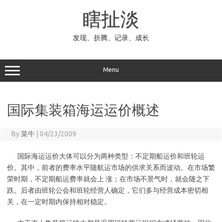
Skip
to
瞎扯淡
content
发现、折腾、记录、成长
Menu
国际集装箱海运运价概述
By
菜牛
|
04/23/2009
国际海运运价大体可以分为两种类型：不定期船运价和班轮运
价。其中，前者的费率水平随航运市场的供求关系而波动。在市场繁
荣时期，不定期船运费率就会上 涨；在市场不景气时，就会随之下
跌。后者由班轮公会和班轮经营人确定，它们多与经营成本密切相
关，在一定时期内保持相对稳定。