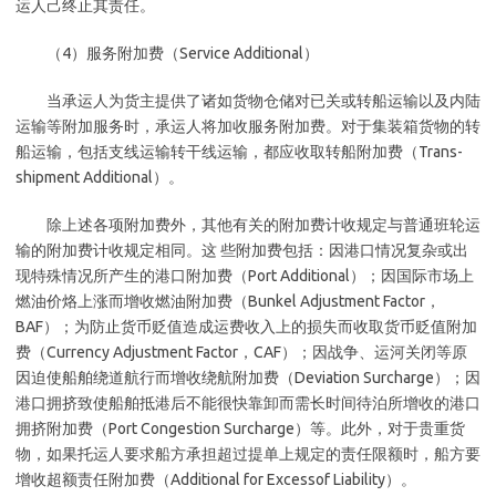
运人己终止其责任。
（4）服务附加费（Service Additional）
当承运人为货主提供了诸如货物仓储对已关或转船运输以及内陆
运输等附加服务时，承运人将加收服务附加费。对于集装箱货物的转
船运输，包括支线运输转干线运输，都应收取转船附加费（Trans-
shipment Additional）。
除上述各项附加费外，其他有关的附加费计收规定与普通班轮运
输的附加费计收规定相同。这 些附加费包括：因港口情况复杂或出
现特殊情况所产生的港口附加费（Port Additional）；因国际市场上
燃油价烙上涨而增收燃油附加费（Bunkel Adjustment Factor，
BAF）；为防止货币贬值造成运费收入上的损失而收取货币贬值附加
费（Currency Adjustment Factor，CAF）；因战争、运河关闭等原
因迫使船舶绕道航行而增收绕航附加费（Deviation Surcharge）；因
港口拥挤致使船舶抵港后不能很快靠卸而需长时间待泊所增收的港口
拥挤附加费（Port Congestion Surcharge）等。此外，对于贵重货
物，如果托运人要求船方承担超过提单上规定的责任限额时，船方要
增收超额责任附加费（Additional for Excessof Liability）。