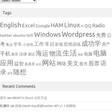
Archives
Tags
English
Linux
HAM
Excel
Radio
Google
QQ
PT
Wordpress
Windows
免费
公
twitter
ubuntu
Wifi
成功学
考
工作
常识
学车
思维训练
房产
影视
奥运
小游戏
生活
电脑
海运
物流
手机
电脑
法律
教育
测试
电影
网站
应用
语
美文
股票
益智
网络
股市
真善美
短信
随想
录
读书
Recent Comments
菜牛
on
UBUNTU /boot 分区不足
红磷巾
on
伪装OAuth Key突破twitter API v1.1 的限制