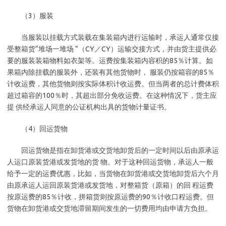
（3）服装
当服装以挂载方式装载在集装箱内进行运输时，承运人通常仅接
受整箱货“堆场一堆场 ”（CY／CY）运输交接方式，并由货主提供必
要的服装装箱物料如衣架等。运费按集装箱内容积的85％计算。如
果箱内除挂载的服装外，还装有其他货物时， 服装仍按箱容的85％
计收运费，其他货物则按实际体积计收运费。但当两者的总计费体积
超过箱容的100％时，其超出部分免收运费。在这种情况下，货主应
提 供经承运人同意的公证机构出具的货物计量证书。
（4）回运货物
回运货物是指在卸货港或交货地卸货后的一定时间以后由原承运
人运口原装货港或发货地的货 物。对于这种回运货物，承运人一般
给予一定的运费优惠，比如，当货物在卸货港或交货地卸货后六个月
由原承运人运回原装货港或发货地，对整箱货（原箱）的回 程运费
按原运费的85％计收，拼箱货则按原运费的90％计收口程运费。但
货物在卸货港或交货地滞留期间发生的一切费用均由申请方负担。