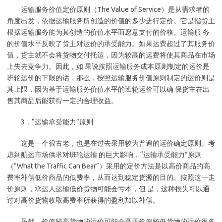
运输服务价值定价原则（The Value of Service）是从需求者的
角度出发，依据运输服务所创造的价值的多少进行定价。它是指货主
根据运输服务能为其创造的价值水平而愿意支付的价格。运输服 务
的价值水平反映了货主对运价的承受能力。如果运费超过了其服务价
值，货主就不会将货物交付托运，因为较高的运费将使其商品在市场
上失去竞争力。因此，如 果说按照运输服务成本原则制定的运价是
班轮运价的下限的话，那么，按照运输服务价值原则制定的运价则是
其上限，因为基于运输服务价值水平的班轮运价可以确 保货主在出
售其商品后能获得一定的合理收益。
3．“运输承受能力”原则
这是一个很古老，也是在过去采用较为普遍的运价确定原则。考
虑到航运市场供求对班轮运输 的巨大影响，“运输承受能力”原则
（“What the Traffic Can Bear”）采用的定价方法是以高价商品的高
费率补偿低价商品的低费率，从而达到稳定货源的目的。按照这一走
价原则，承运人运输低价货物可能会亏本，但 是，这种损失可以通
过对高价货物收取高费率所获得的盈利加以补偿。
虽然，价值较高货物的运价可能会高于价值较低货物的运价很多