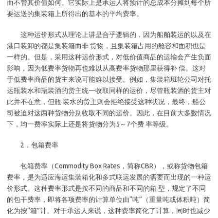
而不管其价值如何。它实际上是承运人将预计的总成本分摊到每个所
要运送的集装箱上所得出的基本的平均费率。
这种运价形式从理论上讲是合乎逻辑的，因为船舶装运的以及在
港口装卸的都是集装箱而非 货物，且集装箱占用的舱容和面积也是
一样的。但是，采用这种运价形式，对低价值商品的运输会产生负面
影响，因为低费率货物再也难以从高费率货物那里获得补 偿。这对
于低费率商品的货主来说可能难以接受。例如，集装箱班轮公司对托
运瓶装水和瓶装酒的货主统一收取同样的运价，尽管瓶装酒的货主对
此并不在意，但瓶 装水的货主则会拒绝接受这种状况，最终，船公
司被迫对这两种货物分别收取不同的运价。因此，在目前大多数情况
下，均一费率实际上还是将货物分为5～7个费 率等级。
2．包箱费率
包箱费率（Commodity Box Rates，简称CBR），或称货物包箱
费率，是为适应海运集装箱化和多式联运发展的需要而出现的一种运
价形式。这种费率形式是按不同的商品和不同的箱 型，规定了不同
的包干费率，即将各项费率的计算单位由“吨”（重量吨或体积吨）简
化为按“箱”计。对于承运人来说，这种费率简化了计算，同时也减少