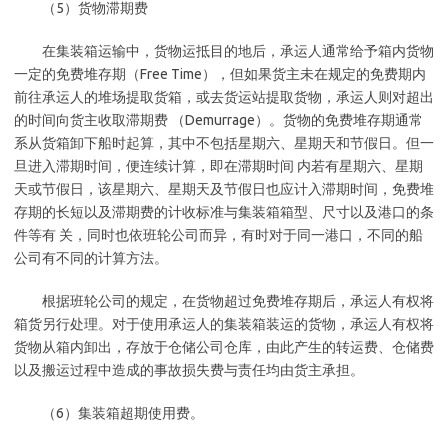
（5）货物滞期费
在集装箱运输中，货物运抵目的地后，承运人通常给予箱内货物
一定的免费堆存期（Free Time），但如果货主未在规定的免费期内
前往承运人的堆场提取货箱，或去货运站提取货物，承运人则对超出
的时间向货主收取滞期费 （Demurrage）。货物的免费堆存期通常
系从货箱卸下船时起算，其中不包括星期六、星期天和节假日。但一
旦进入滞期时间，便连续计算，即在滞期时间 内若有星期六、星期
天或节假日，该星期六、星期天及节假日也应计入滞期时间，免费堆
存期的长短以及滞期费的计收标准与集装箱箱型、尺寸以及港口的条
件等有 关，同时也依班轮公司而异，有时对于同一港口，不同的船
公司有不同的计算方法。
根据班轮公司的规定，在货物超过免费堆存期后，承运人有权将
箱货另行处理。对于使用承运人的集装箱装运的货物，承运人有权将
货物从箱内卸出，存放于仓储公司仓库，由此产生的转运费、仓储费
以及搬运过程中造成的事故损失费与责任均由货主承担。
（6）集装箱超期使用费。