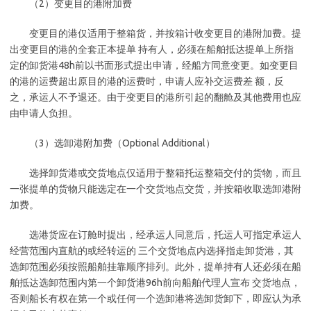
（2）变更目的港附加费
变更目的港仅适用于整箱货，并按箱计收变更目的港附加费。提
出变更目的港的全套正本提单 持有人，必须在船舶抵达提单上所指
定的卸货港48h前以书面形式提出申请，经船方同意变更。如变更目
的港的运费超出原目的港的运费时，申请人应补交运费差 额，反
之，承运人不予退还。由于变更目的港所引起的翻舱及其他费用也应
由申请人负担。
（3）选卸港附加费（Optional Additional）
选择卸货港或交货地点仅适用于整箱托运整箱交付的货物，而且
一张提单的货物只能选定在一个交货地点交货，并按箱收取选卸港附
加费。
选港货应在订舱时提出，经承运人同意后，托运人可指定承运人
经营范围内直航的或经转运的 三个交货地点内选择指走卸货港，其
选卸范围必须按照船舶挂靠顺序排列。此外，提单持有人还必须在船
舶抵达选卸范围内第一个卸货港96h前向船舶代理人宣布 交货地点，
否则船长有权在第一个或任何一个选卸港将选卸货卸下，即应认为承