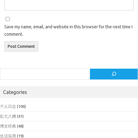
Save my name, email, and website in this browser for the next time I
comment.
Search
Categories
个人日志
(106)
乱七八糟
(41)
博文经典
(48)
生活实用
(19)