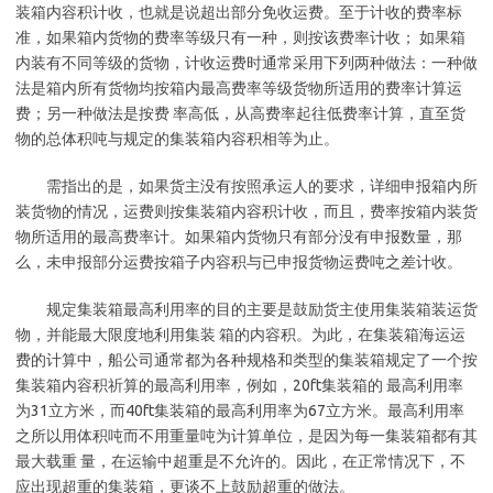
装箱内容积计收，也就是说超出部分免收运费。至于计收的费率标
准，如果箱内货物的费率等级只有一种，则按该费率计收； 如果箱
内装有不同等级的货物，计收运费时通常采用下列两种做法：一种做
法是箱内所有货物均按箱内最高费率等级货物所适用的费率计算运
费；另一种做法是按费 率高低，从高费率起往低费率计算，直至货
物的总体积吨与规定的集装箱内容积相等为止。
需指出的是，如果货主没有按照承运人的要求，详细申报箱内所
装货物的情况，运费则按集装箱内容积计收，而且，费率按箱内装货
物所适用的最高费率计。如果箱内货物只有部分没有申报数量，那
么，未申报部分运费按箱子内容积与已申报货物运费吨之差计收。
规定集装箱最高利用率的目的主要是鼓励货主使用集装箱装运货
物，并能最大限度地利用集装 箱的内容积。为此，在集装箱海运运
费的计算中，船公司通常都为各种规格和类型的集装箱规定了一个按
集装箱内容积祈算的最高利用率，例如，20ft集装箱的 最高利用率
为31立方米，而40ft集装箱的最高利用率为67立方米。最高利用率
之所以用体积吨而不用重量吨为计算单位，是因为每一集装箱都有其
最大载重 量，在运输中超重是不允许的。因此，在正常情况下，不
应出现超重的集装箱，更谈不上鼓励超重的做法。