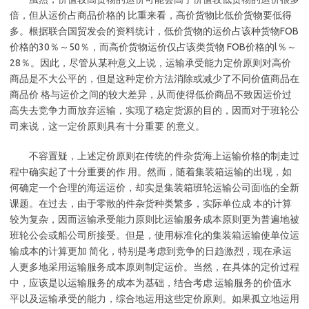
倍，但从运价占商品价格的 比重来看，高价货物比低价货物要低得
多。根据联合国贸发会的资料统计，低价货物的运价占该种货物FOB
价格的30％～50％，而高价货物运价仅占该类货物 FOB价格的l％～
28％。因此，尽管从某种意义上说，运输承受能力定价原则对高价
商品是不大公平的，但是这种定价方法消除或减少了不同价值商品在
商品价 格与运价之间的较大差异，从而使得低价商品不致因运价过
高失去竞争力而放弃运输，实现了稳定货源的目的，因而对于班轮公
司来说，这一定价原则具有十分重要 的意义。
不容置疑，上述定价原则在传统的件杂货海上运输价格的制走过
程中确实起了十分重要的作 用。然而，随着集装箱运输的出现，如
何确定一个合理的海运运价，却实是集装箱班轮运输公司面临的全新
课题。在过去，由于零散的件杂货种类繁多，实际单位成 本的计算
较为复杂，因而运输承受能力原则比运输服务成本原则更为普遍地被
班轮公会或船公司所接受。但是，使用标准化的集装箱运输使单位运
输成本的计算更加 简化，特别是考虑到竞争的日趋激烈，现在承运
人更多地采用运输服务成本原则制定运价。当然，在具体的定价过程
中，应该是以运输服务的成本为基础，结合考虑 运输服务的价值水
平以及运输承受的能力，综合地运用这些定价原则。如果孤立地运用