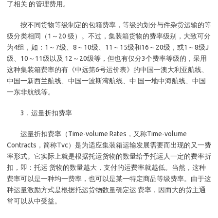
了相关 的管理费用。
按不同货物等级制定的包箱费率，等级的划分与件杂货运输的等
级分类相同（1～20 级）。不过，集装箱货物的费率级别，大致可分
为4组，如：1～7级、8～10级、11～15级和16～20级，或1～8级J
级、10～11级以及 12～20级等，但也有仅分3个费率等级的，采用
这种集装箱费率的有《中远第6号运价表》的中国一澳大利亚航线、
中国一新西兰航线、中国一波斯湾航线、中 国一地中海航线、中国
一东非航线等。
3．运量折扣费率
运量折扣费率（Time-volume Rates，又称Time-volume
Contracts，简称Tvc）是为适应集装箱运输发展需要而出现的又一费
率形式。它实际上就是根据托运货物的数量给予托运人一定的费率折
扣，即：托运 货物的数量越大，支付的运费率就越低。当然，这种
费率可以是一种均一费率，也可以是某一特定商品等级费率。由于这
种运量激励方式是根据托运货物数量确定运 费率，因而大的货主通
常可以从中受益。