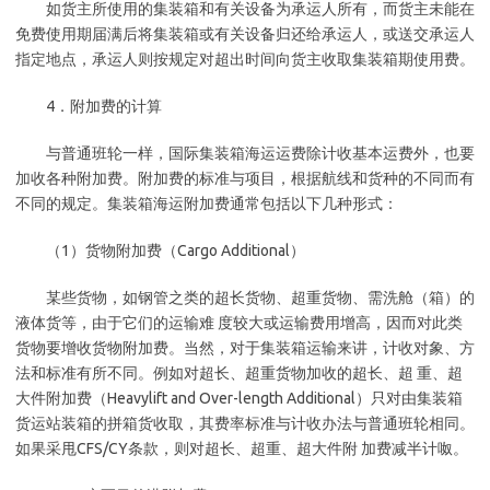
如货主所使用的集装箱和有关设备为承运人所有，而货主未能在
免费使用期届满后将集装箱或有关设备归还给承运人，或送交承运人
指定地点，承运人则按规定对超出时间向货主收取集装箱期使用费。
4．附加费的计算
与普通班轮一样，国际集装箱海运运费除计收基本运费外，也要
加收各种附加费。附加费的标准与项目，根据航线和货种的不同而有
不同的规定。集装箱海运附加费通常包括以下几种形式：
（1）货物附加费（Cargo Additional）
某些货物，如钢管之类的超长货物、超重货物、需洗舱（箱）的
液体货等，由于它们的运输难 度较大或运输费用增高，因而对此类
货物要增收货物附加费。当然，对于集装箱运输来讲，计收对象、方
法和标准有所不同。例如对超长、超重货物加收的超长、超 重、超
大件附加费（Heavylift and Over-length Additional）只对由集装箱
货运站装箱的拼箱货收取，其费率标准与计收办法与普通班轮相同。
如果采甩CFS/CY条款，则对超长、超重、超大件附 加费减半计呶。