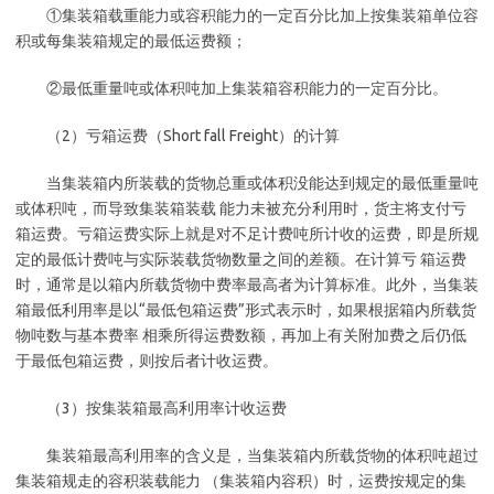
①集装箱载重能力或容积能力的一定百分比加上按集装箱单位容
积或每集装箱规定的最低运费额；
②最低重量吨或体积吨加上集装箱容积能力的一定百分比。
（2）亏箱运费（Short fall Freight）的计算
当集装箱内所装载的货物总重或体积没能达到规定的最低重量吨
或体积吨，而导致集装箱装载 能力未被充分利用时，货主将支付亏
箱运费。亏箱运费实际上就是对不足计费吨所计收的运费，即是所规
定的最低计费吨与实际装载货物数量之间的差额。在计算亏 箱运费
时，通常是以箱内所载货物中费率最高者为计算标准。此外，当集装
箱最低利用率是以“最低包箱运费”形式表示时，如果根据箱内所载货
物吨数与基本费率 相乘所得运费数额，再加上有关附加费之后仍低
于最低包箱运费，则按后者计收运费。
（3）按集装箱最高利用率计收运费
集装箱最高利用率的含义是，当集装箱内所载货物的体积吨超过
集装箱规走的容积装载能力 （集装箱内容积）时，运费按规定的集