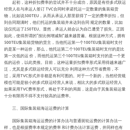
起初，这种折扣费率的尝试并不十分成功，原因是有些多式联运
经营人在与承运人签订 TVC合同时承诺托运一定数量的集装箱货
物，比如说500TEU，从而从承运人那里获得了一定的费率折扣，但
到合同期满时，他们托运的集装箱并未达到合同 规定的数量，比如
说仅托运了250TEU。显然，承运人就会认为自己遭受了损失。正因
如此，使得所谓的“按比例增减制”越来越普遍。根据这种方式，拥有
500TEU集装箱货物的货主，当他托运第一个100TEU集装箱时支付
的是某一种运价，那么，他托运第二个100TEU集装箱时支付的是比
第一次低的运 价，而他托运第三个100TEU集装箱时支付的是一个更
低的运价，以此类推。目前，这种运量折扣费率形式采用得越来越广
泛，尤其是多式联运经营人可以充分 利用这种方式节省费用，不
过，采用TVC形式并非都是有利可图的。对于一个新的，当然经营规
模也可能是较小的多式联运经营人来说，相比大的多式联运经营人
如果采用TVC费率形式，将处于不利的局面，这是由于其集装箱运量
十分有限而不得不支付较高的运费率。
三、国际集装箱海运运费的计算
国际集装箱海运运费的计算办法与普通斑轮运费的计算办法一
样，也是根据费率本规定的费率 和计费办法计算运费，井同样也有