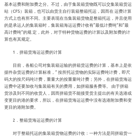
基本运费和附加费之分。不过，由于集装箱货物既可以交集装箱货运
站（CFS）装箱，也可以由货主自行装箱整箱托运，因而在 运费计算
方式上也有所不同。主要表现在当集装箱货物是整箱托运，并且使用
的是承运人的集装箱时，集装箱海运运费计收有“最低计费吨”和“最
高计费吨”的规 定，此外，对于特种货物运费的计算以及附加费的计
算也有其规定。
1．拼箱货海运运费的计算
目前，各船公司对集装箱运输的拼箱货运费的计算，基本上是依
据件杂货运费的计算标准，” 按所托运货物的实际运费吨计费，即尺
码大的按尺码吨计费，重量大的按重量吨计费；另外，在拼箱货海运
运费中还要加收与集装箱有关的费用，如拼箱服务费等。 由于拼箱
货涉及到不同的收货人，因而拼箱货不能接受货主提出的有关选港或
变更目的港的要求，所以，在拼箱货海运运费中没有选港附加费和变
更目的港附加费。
2．整箱货海运运费的计算
对于整箱托运的集装箱货物运费的计收：一种方法是同拼箱货一