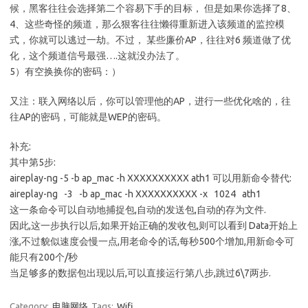
候，黑客往往会选择第二个容易下手的目标， 但是如果你选择了8、
4、这些奇怪的频道，那么狠客往往懒得重新进入该频道的监控模
式，你就可以逃过一劫。不过， 某些廉价AP，往往对6 频道做了优
化，这个频道信号最强….这就没办法了。
5）有空换换你的密码：）
又注：联入网络以后，你可以管理他的AP，进行一些优化啥的，往
往AP的密码，可能就是WEP的密码。
补充:
其中第5步:
aireplay-ng -5 -b ap_mac -h XXXXXXXXXX ath1 可以用新命令替代:
aireplay-ng -3 -b ap_mac -h XXXXXXXXXX -x 1024 ath1
这一条命令可以自动地捕捉包,自动的发送包,自动的存为文件.
因此,这一步执行以后,如果开始正确的发收包,则可以看到 Data开始上
涨,不过貌似速度会慢一点,用老命令的话,每秒500个增加,用新命令可
能只有200个/秒
当足够多的数据包出现以后,可以直接运行第八步,跳过6\7两步.
Category:
电脑网络
Tags:
Wifi