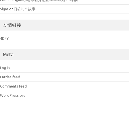
Sigar
on
[转]九个故事
友情链接
4D4Y
Meta
Log in
Entries feed
Comments feed
WordPress.org