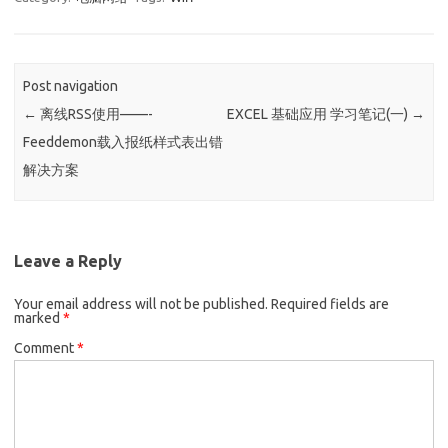
Post navigation
←
离线RSS使用——-
EXCEL 基础应用 学习笔记(一)
→
Feeddemon载入报纸样式表出错
解决方案
Leave a Reply
Your email address will not be published.
Required fields are
marked
*
Comment
*