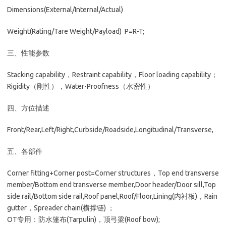
Dimensions(External/Internal/Actual)
Weight(Rating/Tare Weight/Payload) P=R-T;
三、性能参数
Stacking capability，Restraint capability，Floor loading capability；
Rigidity（刚性），Water-Proofness（水密性）
四、方位描述
Front/Rear,Left/Right,Curbside/Roadside,Longitudinal/Transverse,
五、各部件
Corner fitting+Corner post=Corner structures，Top end transverse
member/Bottom end transverse member,Door header/Door sill,Top
side rail/Bottom side rail,Roof panel,Roof/Floor,Lining(内衬板)，Rain
gutter，Spreader chain(横撑链) ；
OT专用：防水篷布(Tarpulin)，顶弓梁(Roof bow);