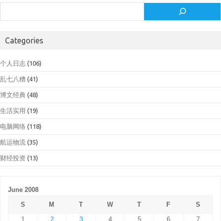
Search
Categories
个人日志
(106)
乱七八糟
(41)
博文经典
(48)
生活实用
(19)
电脑网络
(118)
航运物流
(35)
财经投资
(13)
June 2008
S
M
T
W
T
F
S
1
2
3
4
5
6
7