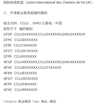
国际铁路联盟（Union International des Chemins de Fer:UIC）
八、中海集运集装箱编码规则
箱主代码：CCLU， SHXU 注册地：中国
箱型尺寸 编码规则
20’GP CCLU2XXXXXX,CCLU3XXXXXX,SHXU2XXXXXX
20’HC CCLU0XXXXXX
20’RF CCLU1XXXXXX
20’OT CCLU91XXXXX
20’FR CCLU93XXXXX
40’GP CCLU4XXXXXX,CCLU5XXXXXX,SHXU4XXXXXX
40’HC CCLU6XXXXXX,CCLU75XXXXX
40’RH CCLU85XXXXX
40’OT CCLU92XXXXX
40’FR CCLU94XXXXX
45’HC CCLU99XXXXX
Category:
航运物流
Tags:
海运
,
物流