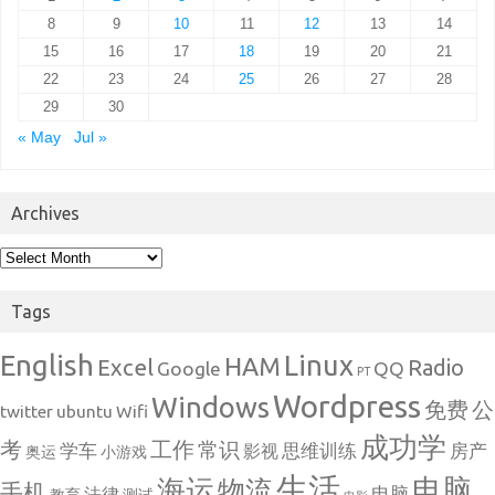
8
9
10
11
12
13
14
15
16
17
18
19
20
21
22
23
24
25
26
27
28
29
30
« May
Jul »
Archives
Archives
Tags
English
Linux
HAM
Excel
Radio
Google
QQ
PT
Wordpress
Windows
免费
公
twitter
ubuntu
Wifi
成功学
考
工作
常识
学车
思维训练
房产
影视
奥运
小游戏
生活
电脑
海运
物流
手机
电脑
法律
教育
测试